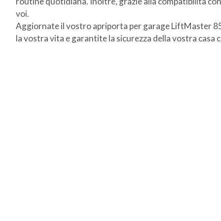
routine quotidiana. Inoltre, grazie alla compatibilità co
voi.
Aggiornate il vostro apriporta per garage LiftMaster 855
la vostra vita e garantite la sicurezza della vostra cas