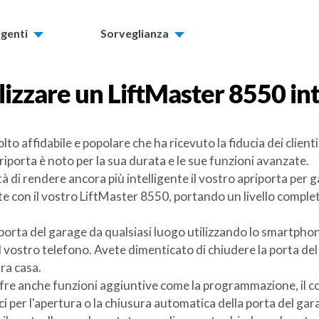
igenti
Sorveglianza
izzare un
LiftMaster 8550
int
o affidabile e popolare che ha ricevuto la fiducia dei clienti
iporta è noto per la sua durata e le sue funzioni avanzate.
tà di rendere ancora più intelligente il vostro apriporta per
te con il vostro LiftMaster 8550, portando un livello compl
porta del garage da qualsiasi luogo utilizzando lo smartphone
l vostro telefono. Avete dimenticato di chiudere la porta de
ra casa.
re anche funzioni aggiuntive come la programmazione, il contr
fici per l'apertura o la chiusura automatica della porta del 