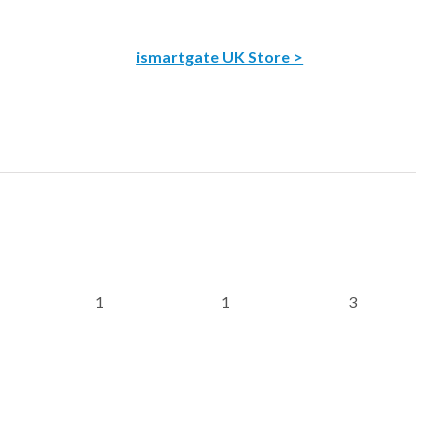
ismartgate UK Store >
1
1
3