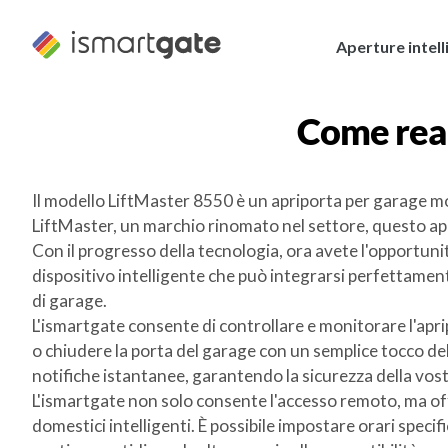
Vai
al
Aperture intell
contenuto
Come real
Il modello LiftMaster 8550 è un apriporta per garage molt
LiftMaster, un marchio rinomato nel settore, questo apr
Con il progresso della tecnologia, ora avete l'opportuni
dispositivo intelligente che può integrarsi perfettamen
di garage.
L'ismartgate consente di controllare e monitorare l'apri
o chiudere la porta del garage con un semplice tocco de
notifiche istantanee, garantendo la sicurezza della vost
L'ismartgate non solo consente l'accesso remoto, ma off
domestici intelligenti. È possibile impostare orari speci