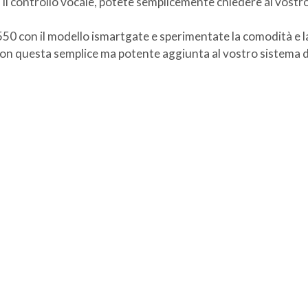
n il controllo vocale, potete semplicemente chiedere al vostro
0 con il modello ismartgate e sperimentate la comodità e la t
a con questa semplice ma potente aggiunta al vostro sistema d