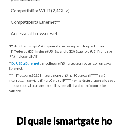
Compatibilità Wi-Fi (2,4GHz)
Compatibilità Ethernet**
Accesso al browser web
*L'"abilità ismartgate" è disponibile nelle seguenti lingue: Italiano
(IT),Tedesco (DE),Inglese (US),Spagnolo (ES),Spagnolo (US),Francese
(FR),Inglese (UK/IE)
**
Da USB a Ethernet
per collegare l'iSmartgate al router con un cavo
Ethernet.
***
Il 1° ottobre 2025
l'integrazione di iSmartGate con IFTTT sarà
interrotta. Il servizio iSmartGate su IFTTT non sarà più disponibile dopo
questa data. Ci scusiamo per gli eventuali disagi che ciò potrebbe
causare.
Di quale ismartgate ho