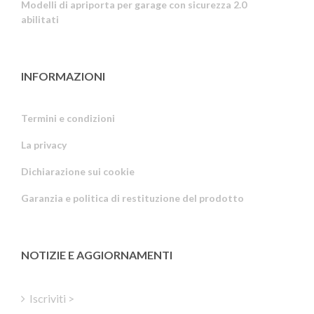
Modelli di apriporta per garage con sicurezza 2.0
abilitati
INFORMAZIONI
Termini e condizioni
La privacy
Russian
Dichiarazione sui cookie
Portuguese
Garanzia e politica di restituzione del prodotto
Estonian
Latvian
Greek
NOTIZIE E AGGIORNAMENTI
Finnish
Hungarian
Iscriviti >