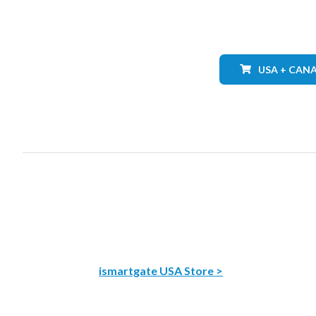
USA + CAN
ismartgate USA Store >