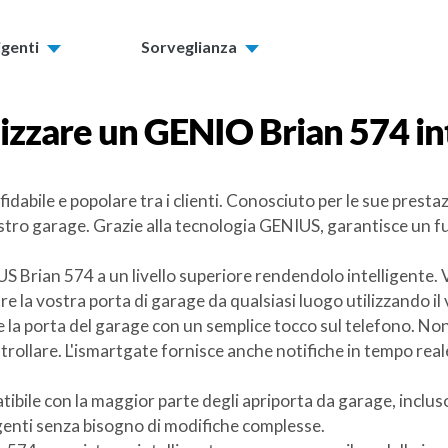
igenti
Sorveglianza
izzare un
GENIO Brian 574
in
dabile e popolare tra i clienti. Conosciuto per le sue prestaz
ostro garage. Grazie alla tecnologia GENIUS, garantisce un 
S Brian 574 a un livello superiore rendendolo intelligente. 
re la vostra porta di garage da qualsiasi luogo utilizzando i
e la porta del garage con un semplice tocco sul telefono. Non
trollare. L'ismartgate fornisce anche notifiche in tempo real
patibile con la maggior parte degli apriporta da garage, inclu
genti senza bisogno di modifiche complesse.