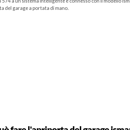
574 a un sistema intelligente e connesso con il modello isma
orta del garage a portata di mano.
uò fare l'apriporta del garage isma