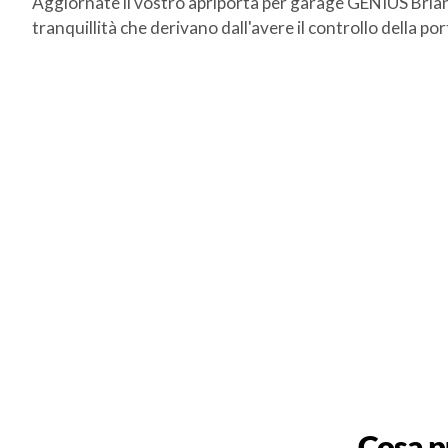
Aggiornate il vostro apriporta per garage GENIUS Brian 
tranquillità che derivano dall'avere il controllo della p
Cosa p