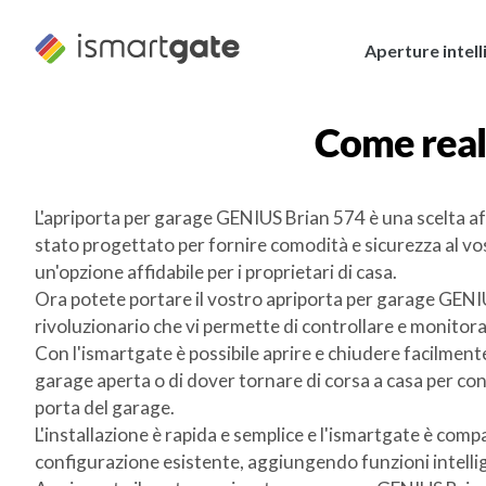
Vai
al
Aperture intell
contenuto
Come real
L'apriporta per garage GENIUS Brian 574 è una scelta affi
stato progettato per fornire comodità e sicurezza al v
un'opzione affidabile per i proprietari di casa.
Ora potete portare il vostro apriporta per garage GENIU
rivoluzionario che vi permette di controllare e monitora
Con l'ismartgate è possibile aprire e chiudere facilment
garage aperta o di dover tornare di corsa a casa per con
porta del garage.
L'installazione è rapida e semplice e l'ismartgate è com
configurazione esistente, aggiungendo funzioni intelli