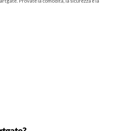
rtgate. Provate la comodità, la sicurezza e la
rtgate?