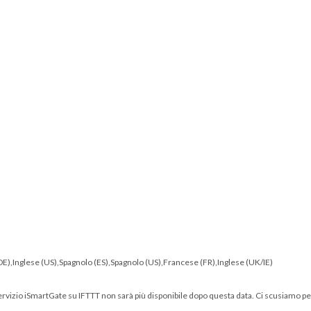
o (DE),Inglese (US),Spagnolo (ES),Spagnolo (US),Francese (FR),Inglese (UK/IE)
servizio iSmartGate su IFTTT non sarà più disponibile dopo questa data. Ci scusiamo per