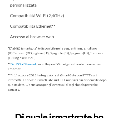
personalizzata
Compatibilità Wi-Fi (2,4GHz)
Compatibilità Ethernet**
Accesso al browser web
*L'"abilità ismartgate" è disponibile nelle seguenti lingue: Italiano
(IT),Tedesco (DE),Inglese (US),Spagnolo (ES),Spagnolo (US),Francese
(FR),Inglese (UK/IE)
**
Da USB a Ethernet
per collegare l'iSmartgate al router con un cavo
Ethernet.
***
Il 1° ottobre 2025
l'integrazione di iSmartGate con IFTTT sarà
interrotta. Il servizio iSmartGate su IFTTT non sarà più disponibile dopo
questa data. Ci scusiamo per gli eventuali disagi che ciò potrebbe
causare.
Di quale ismartgate ho