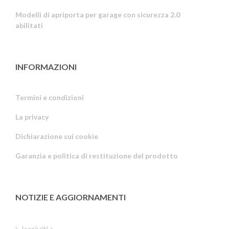
Modelli di apriporta per garage con sicurezza 2.0
abilitati
INFORMAZIONI
Termini e condizioni
La privacy
Russian
Dichiarazione sui cookie
Portuguese
Garanzia e politica di restituzione del prodotto
Estonian
Latvian
Greek
NOTIZIE E AGGIORNAMENTI
Finnish
Hungarian
Iscriviti >