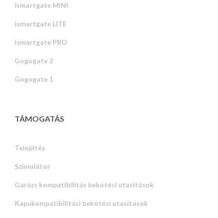
ismartgate MINI
ismartgate LITE
ismartgate PRO
Gogogate 2
Gogogate 1
TÁMOGATÁS
Telepítés
Szimulátor
Garázs kompatibilitás bekötési utasítások
Kapukompatibilitási bekötési utasítások