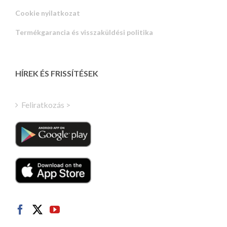
Russian
Cookie nyilatkozat
Portuguese
Termékgarancia és visszaküldési politika
Estonian
Latvian
Greek
HÍREK ÉS FRISSÍTÉSEK
Finnish
Turkish
Feliratkozás >
Polish
Italian
Danish
Dutch
Swedish
Norwegian
German