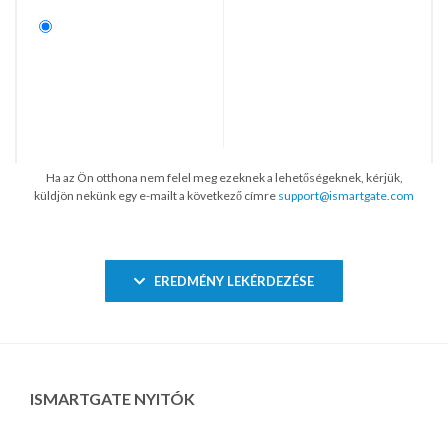
Ha az Ön otthona nem felel meg ezeknek a lehetőségeknek, kérjük,
küldjön nekünk egy e-mailt a következő címre
support@ismartgate.com
EREDMÉNY LEKÉRDEZÉSE
ISMARTGATE NYITÓK