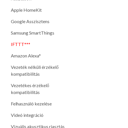
Apple HomeKit
Google Asszisztens
Samsung SmartThings
IFTTT***
Amazon Alexa*
Vezeték nélküli érzékelő
kompatibilitás
Vezetékes érzékelő
kompatibilitás
Felhasználó kezelése
Videó integráció
Vizuális akusztikus riasztás