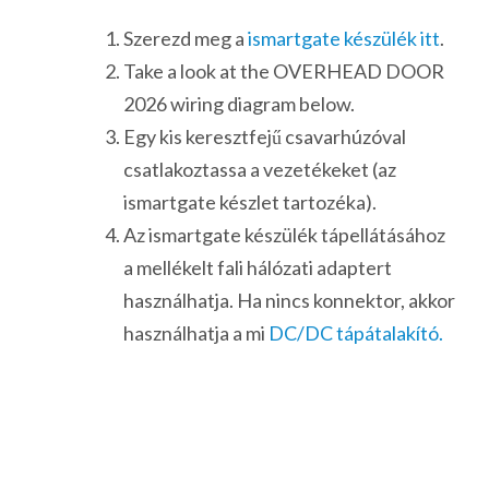
Szerezd meg a
ismartgate készülék itt
.
Take a look at the OVERHEAD DOOR
2026 wiring diagram below.
Egy kis keresztfejű csavarhúzóval
csatlakoztassa a vezetékeket (az
ismartgate készlet tartozéka).
Az ismartgate készülék tápellátásához
a mellékelt fali hálózati adaptert
használhatja. Ha nincs konnektor, akkor
használhatja a mi
DC/DC tápátalakító.