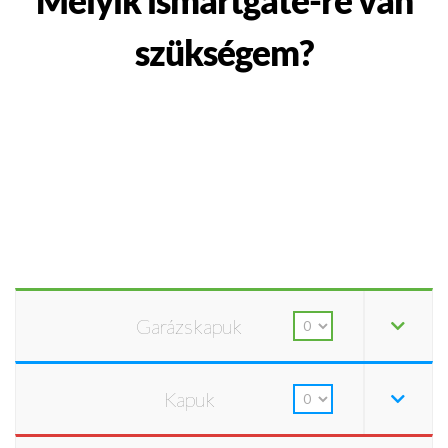
Melyik ismartgate-re van
szükségem?
Garázskapuk
Kapuk