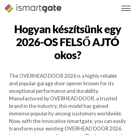
Ugrás
a
tartalomra
Hogyan készítsünk egy
2026-OS FELSŐ AJTÓ
okos?
The OVERHEAD DOOR 2026 is a highly reliable
and popular garage door opener known for its
exceptional performance and durability.
Manufactured by OVERHEAD DOOR, a trusted
brand in the industry, this model has gained
immense popularity among customers worldwide.
Now, with the innovative ismartgate, you can easily
transform your existing OVERHEAD DOOR 2026