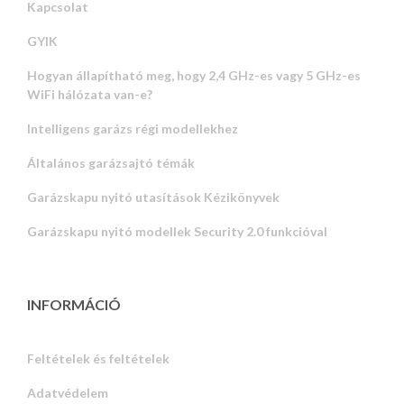
Kapcsolat
GYIK
Hogyan állapítható meg, hogy 2,4 GHz-es vagy 5 GHz-es
WiFi hálózata van-e?
Intelligens garázs régi modellekhez
Általános garázsajtó témák
Garázskapu nyitó utasítások Kézikönyvek
Garázskapu nyitó modellek Security 2.0 funkcióval
INFORMÁCIÓ
Feltételek és feltételek
Adatvédelem