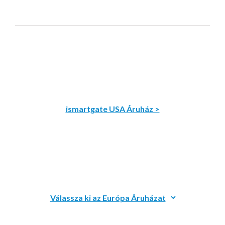
ismartgate USA Áruház >