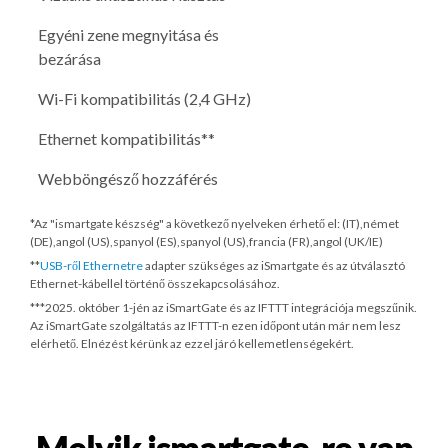
Egyéni zene megnyitása és
bezárása
Wi-Fi kompatibilitás (2,4 GHz)
Ethernet kompatibilitás**
Webböngésző hozzáférés
*Az "ismartgate készség" a következő nyelveken érhető el: (IT),német
(DE),angol (US),spanyol (ES),spanyol (US),francia (FR),angol (UK/IE)
**
USB-ről Ethernetre
adapter szükséges az iSmartgate és az útválasztó
Ethernet-kábellel történő összekapcsolásához.
***
2025. október 1-jén
az iSmartGate és az IFTTT integrációja megszűnik.
Az iSmartGate szolgáltatás az IFTTT-n ezen időpont után már nem lesz
elérhető. Elnézést kérünk az ezzel járó kellemetlenségekért.