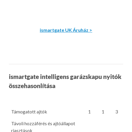
ismartgate UK Áruház >
ismartgate intelligens garázskapu nyitók
összehasonlítása
Támogatott ajtók
1
1
3
Távoli hozzáférés és ajtóállapot
riasztások