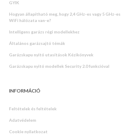
GYIK
Hogyan állapítható meg, hogy 2,4 GHz-es vagy 5 GHz-es
WiFi hálózata van-e?
Intelligens garázs régi modellekhez
Általános garázsajtó témák
Garázskapu nyitó utasítások Kézikönyvek
Garázskapu nyitó modellek Security 2.0 funkcióval
INFORMÁCIÓ
Feltételek és feltételek
Adatvédelem
Russian
Cookie nyilatkozat