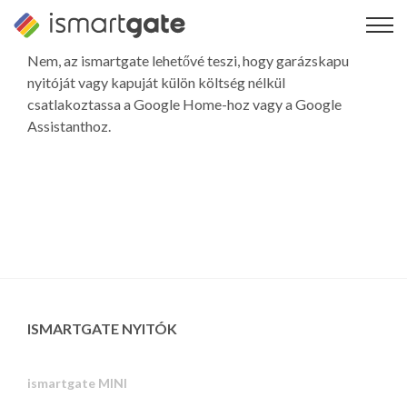
Ugrás
a
tartalomra
Nem, az ismartgate lehetővé teszi, hogy garázskapu
nyitóját vagy kapuját külön költség nélkül
csatlakoztassa a Google Home-hoz vagy a Google
Assistanthoz.
ISMARTGATE NYITÓK
ismartgate MINI