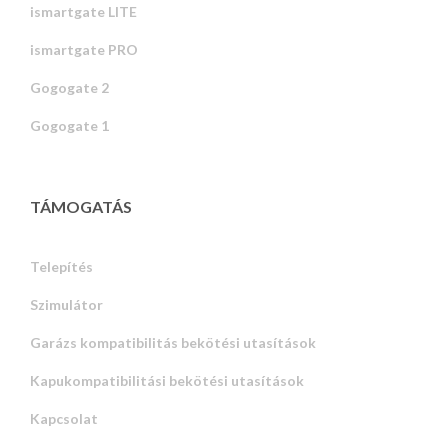
ismartgate LITE
ismartgate PRO
Gogogate 2
Gogogate 1
TÁMOGATÁS
Telepítés
Szimulátor
Garázs kompatibilitás bekötési utasítások
Kapukompatibilitási bekötési utasítások
Kapcsolat