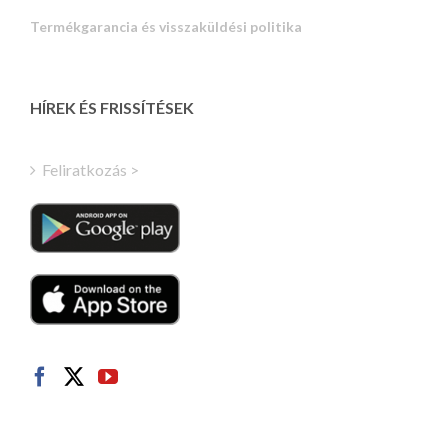
Portuguese
Termékgarancia és visszaküldési politika
Estonian
Latvian
Greek
HÍREK ÉS FRISSÍTÉSEK
Finnish
Turkish
Feliratkozás >
Polish
Italian
Danish
Dutch
Swedish
Norwegian
German
French