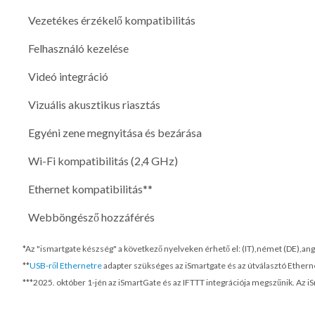
Vezetékes érzékelő kompatibilitás
Felhasználó kezelése
Videó integráció
Vizuális akusztikus riasztás
Egyéni zene megnyitása és bezárása
Wi-Fi kompatibilitás (2,4 GHz)
Ethernet kompatibilitás**
Webböngésző hozzáférés
*Az "ismartgate készség" a következő nyelveken érhető el: (IT),német (DE),ango
**
USB-ről Ethernetre
adapter szükséges az iSmartgate és az útválasztó Ethern
***
2025. október 1-jén
az iSmartGate és az IFTTT integrációja megszűnik. Az i