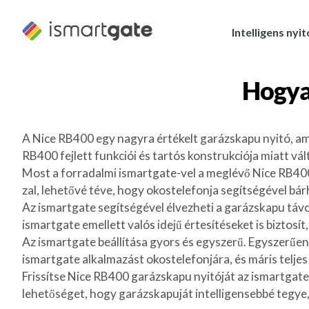
Ugrás
a
Intelligens nyi
tartalomra
Hogya
A Nice RB400 egy nagyra értékelt garázskapu nyitó, amel
RB400 fejlett funkciói és tartós konstrukciója miatt vá
Most a forradalmi ismartgate-vel a meglévő Nice RB400
zal, lehetővé téve, hogy okostelefonja segítségével b
Az ismartgate segítségével élvezheti a garázskapu távol
ismartgate emellett valós idejű értesítéseket is biztosí
Az ismartgate beállítása gyors és egyszerű. Egyszerűen 
ismartgate alkalmazást okostelefonjára, és máris telje
Frissítse Nice RB400 garázskapu nyitóját az ismartgate
lehetőséget, hogy garázskapuját intelligensebbé tegye, é