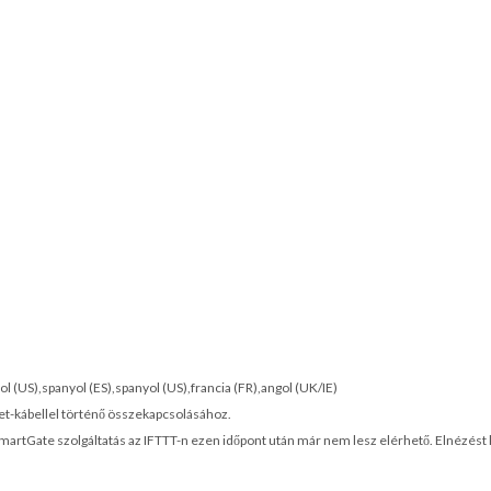
l (US),spanyol (ES),spanyol (US),francia (FR),angol (UK/IE)
et-kábellel történő összekapcsolásához.
SmartGate szolgáltatás az IFTTT-n ezen időpont után már nem lesz elérhető. Elnézést