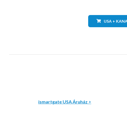
USA + KAN
ismartgate USA Áruház >