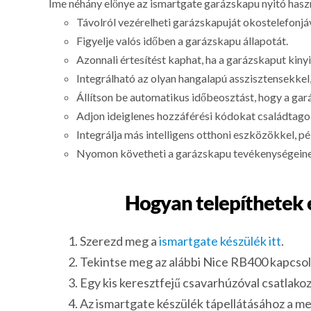
Íme néhány előnye az ismartgate garázskapu nyitó hasz
Távolról vezérelheti garázskapuját okostelefonjáv
Figyelje valós időben a garázskapu állapotát.
Azonnali értesítést kaphat, ha a garázskaput kiny
Integrálható az olyan hangalapú asszisztensekkel
Állítson be automatikus időbeosztást, hogy a ga
Adjon ideiglenes hozzáférési kódokat családtag
Integrálja más intelligens otthoni eszközökkel, 
Nyomon követheti a garázskapu tevékenységeinek e
Hogyan telepíthetek e
Szerezd meg a
ismartgate készülék itt
.
Tekintse meg az alábbi Nice RB400 kapcsolá
Egy kis keresztfejű csavarhúzóval csatlakoz
Az ismartgate készülék tápellátásához a mel