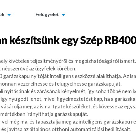
tók
Felügyelet
n készítsünk egy
Szép RB40
y kivételes teljesítményéről és megbízhatóságáról ismert. A
lt népszerűvé az ügyfelek körében.
 garázskapu nyitóját intelligens eszközzé alakíthatja. Az 
árhonnan vezérelhesse és felügyelhesse garázskapuját.
i nyitásának és zárásának kényelmét, így soha többé nem kel
t, így nyugodt lehet, mivel figyelmeztetést kap, ha a garázska
vásárolja meg az ismartgate készüléket, és kövesse az egyszer
s mértékben irányíthatja garázskapuját.
-vel még ma, és tapasztalja meg az intelligens garázskapu r
s javítsa az általános otthoni automatizálási beállításait.