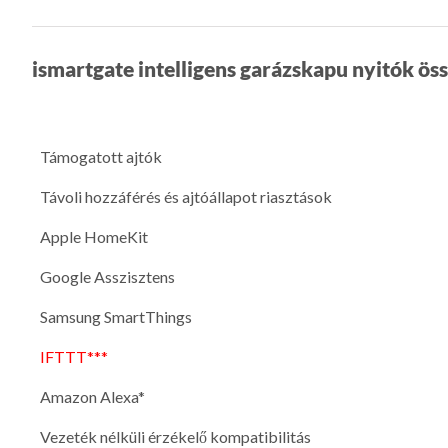
ismartgate intelligens garázskapu nyitók ös
Támogatott ajtók
Távoli hozzáférés és ajtóállapot riasztások
Apple HomeKit
Google Asszisztens
Samsung SmartThings
IFTTT***
Amazon Alexa*
Vezeték nélküli érzékelő kompatibilitás