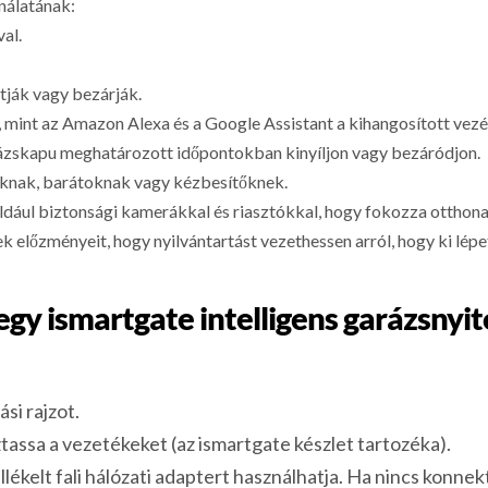
nálatának:
al.
itják vagy bezárják.
, mint az Amazon Alexa és a Google Assistant a kihangosított vezé
rázskapu meghatározott időpontokban kinyíljon vagy bezáródjon.
oknak, barátoknak vagy kézbesítőknek.
például biztonsági kamerákkal és riasztókkal, hogy fokozza otthon
lőzményeit, hogy nyilvántartást vezethessen arról, hogy ki lépe
gy ismartgate intelligens garázsnyi
si rajzot.
tassa a vezetékeket (az ismartgate készlet tartozéka).
lékelt fali hálózati adaptert használhatja. Ha nincs konnek