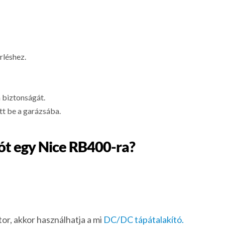
rléshez.
a biztonságát.
tt be a garázsába.
tót egy Nice RB400-ra?
tor, akkor használhatja a mi
DC/DC tápátalakító.