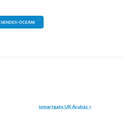
CSENDES-ÓCEÁNI
ismartgate UK Áruház >