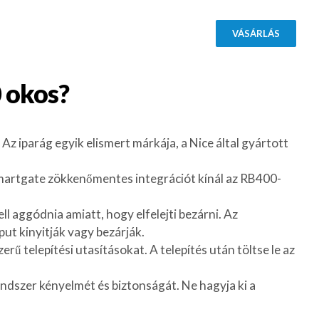
VÁSÁRLÁS
0
okos?
z iparág egyik elismert márkája, a Nice által gyártott
ismartgate zökkenőmentes integrációt kínál az RB400-
l aggódnia amiatt, hogy elfelejti bezárni. Az
put kinyitják vagy bezárják.
ű telepítési utasításokat. A telepítés után töltse le az
endszer kényelmét és biztonságát. Ne hagyja ki a