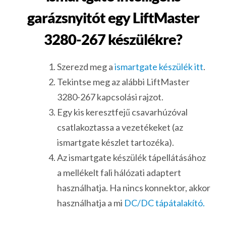
garázsnyitót egy LiftMaster
3280-267 készülékre?
Szerezd meg a
ismartgate készülék itt
.
Tekintse meg az alábbi LiftMaster
3280-267 kapcsolási rajzot.
Egy kis keresztfejű csavarhúzóval
csatlakoztassa a vezetékeket (az
ismartgate készlet tartozéka).
Az ismartgate készülék tápellátásához
a mellékelt fali hálózati adaptert
használhatja. Ha nincs konnektor, akkor
használhatja a mi
DC/DC tápátalakító.