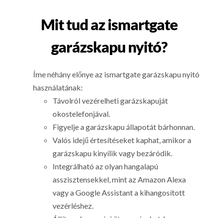
Mit tud az ismartgate
garázskapu nyitó?
Íme néhány előnye az ismartgate garázskapu nyitó
használatának:
Távolról vezérelheti garázskapuját
okostelefonjával.
Figyelje a garázskapu állapotát bárhonnan.
Valós idejű értesítéseket kaphat, amikor a
garázskapu kinyílik vagy bezáródik.
Integrálható az olyan hangalapú
asszisztensekkel, mint az Amazon Alexa
vagy a Google Assistant a kihangosított
vezérléshez.