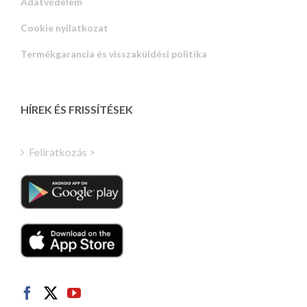
Adatvédelem
Russian
Cookie nyilatkozat
Portuguese
Termékgarancia és visszaküldési politika
Estonian
Latvian
Greek
HÍREK ÉS FRISSÍTÉSEK
Finnish
Turkish
Feliratkozás >
Polish
Italian
Danish
Dutch
Swedish
Norwegian