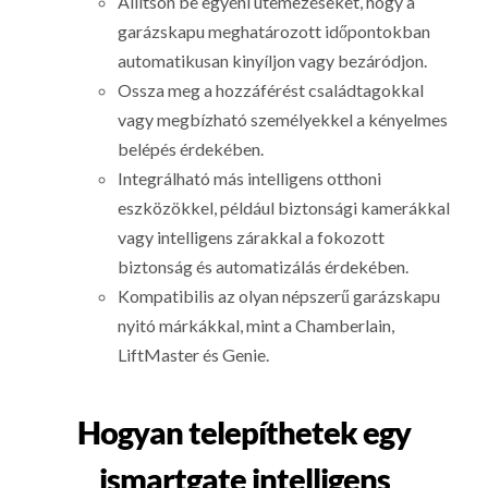
Állítson be egyéni ütemezéseket, hogy a
garázskapu meghatározott időpontokban
automatikusan kinyíljon vagy bezáródjon.
Ossza meg a hozzáférést családtagokkal
vagy megbízható személyekkel a kényelmes
belépés érdekében.
Integrálható más intelligens otthoni
eszközökkel, például biztonsági kamerákkal
vagy intelligens zárakkal a fokozott
biztonság és automatizálás érdekében.
Kompatibilis az olyan népszerű garázskapu
nyitó márkákkal, mint a Chamberlain,
LiftMaster és Genie.
Hogyan telepíthetek egy
ismartgate intelligens