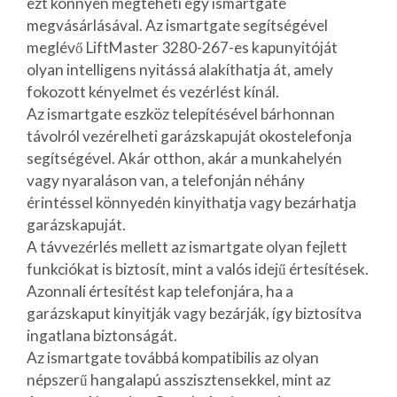
ezt könnyen megteheti egy ismartgate
megvásárlásával. Az ismartgate segítségével
meglévő LiftMaster 3280-267-es kapunyitóját
olyan intelligens nyitássá alakíthatja át, amely
fokozott kényelmet és vezérlést kínál.
Az ismartgate eszköz telepítésével bárhonnan
távolról vezérelheti garázskapuját okostelefonja
segítségével. Akár otthon, akár a munkahelyén
vagy nyaraláson van, a telefonján néhány
érintéssel könnyedén kinyithatja vagy bezárhatja
garázskapuját.
A távvezérlés mellett az ismartgate olyan fejlett
funkciókat is biztosít, mint a valós idejű értesítések.
Azonnali értesítést kap telefonjára, ha a
garázskaput kinyitják vagy bezárják, így biztosítva
ingatlana biztonságát.
Az ismartgate továbbá kompatibilis az olyan
népszerű hangalapú asszisztensekkel, mint az