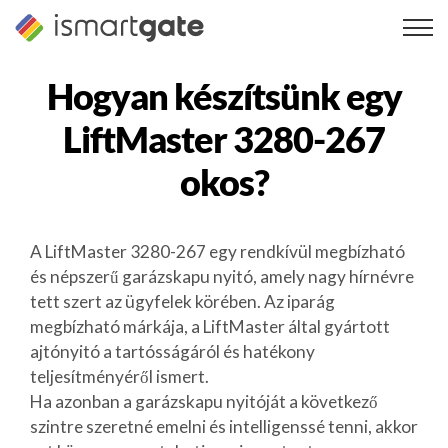
Ugrás
a
tartalomra
Hogyan készítsünk egy
LiftMaster 3280-267
okos?
A LiftMaster 3280-267 egy rendkívül megbízható
és népszerű garázskapu nyitó, amely nagy hírnévre
tett szert az ügyfelek körében. Az iparág
megbízható márkája, a LiftMaster által gyártott
ajtónyitó a tartósságáról és hatékony
teljesítményéről ismert.
Ha azonban a garázskapu nyitóját a következő
szintre szeretné emelni és intelligenssé tenni, akkor