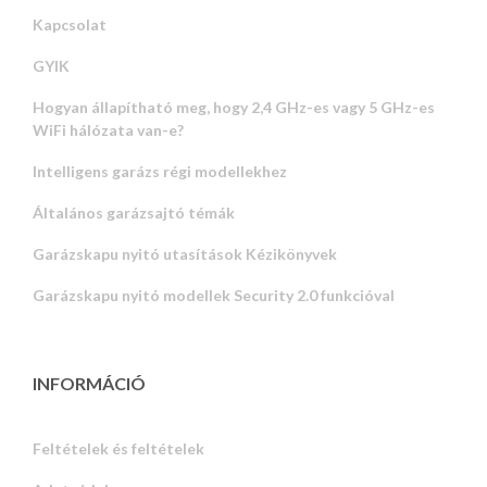
Kapcsolat
GYIK
Hogyan állapítható meg, hogy 2,4 GHz-es vagy 5 GHz-es
WiFi hálózata van-e?
Intelligens garázs régi modellekhez
Általános garázsajtó témák
Garázskapu nyitó utasítások Kézikönyvek
Garázskapu nyitó modellek Security 2.0 funkcióval
INFORMÁCIÓ
Feltételek és feltételek