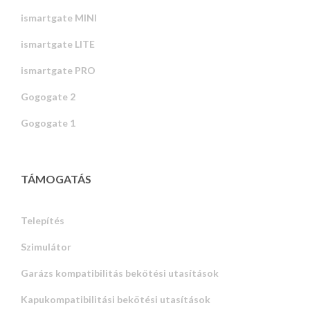
ismartgate MINI
ismartgate LITE
ismartgate PRO
Gogogate 2
Gogogate 1
TÁMOGATÁS
Telepítés
Szimulátor
Garázs kompatibilitás bekötési utasítások
Kapukompatibilitási bekötési utasítások