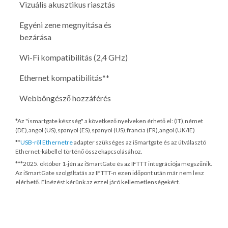
Vizuális akusztikus riasztás
Egyéni zene megnyitása és
bezárása
Wi-Fi kompatibilitás (2,4 GHz)
Ethernet kompatibilitás**
Webböngésző hozzáférés
*Az "ismartgate készség" a következő nyelveken érhető el: (IT),német
(DE),angol (US),spanyol (ES),spanyol (US),francia (FR),angol (UK/IE)
**
USB-ről Ethernetre
adapter szükséges az iSmartgate és az útválasztó
Ethernet-kábellel történő összekapcsolásához.
***
2025. október 1-jén
az iSmartGate és az IFTTT integrációja megszűnik.
Az iSmartGate szolgáltatás az IFTTT-n ezen időpont után már nem lesz
elérhető. Elnézést kérünk az ezzel járó kellemetlenségekért.