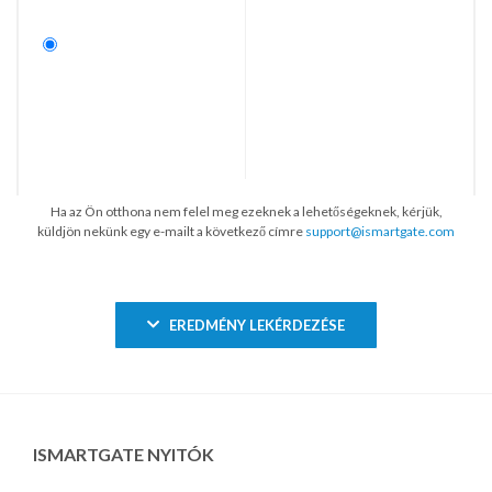
Ha az Ön otthona nem felel meg ezeknek a lehetőségeknek, kérjük,
küldjön nekünk egy e-mailt a következő címre
support@ismartgate.com
EREDMÉNY LEKÉRDEZÉSE
ISMARTGATE NYITÓK