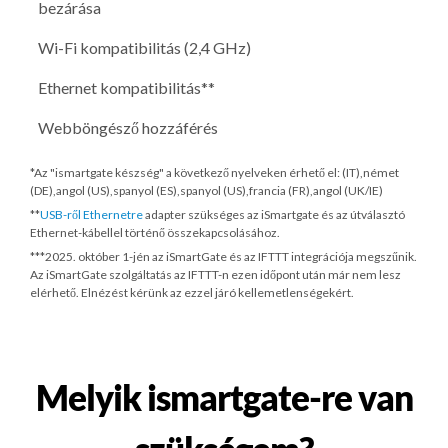
bezárása
Wi-Fi kompatibilitás (2,4 GHz)
Ethernet kompatibilitás**
Webböngésző hozzáférés
*Az "ismartgate készség" a következő nyelveken érhető el: (IT),német
(DE),angol (US),spanyol (ES),spanyol (US),francia (FR),angol (UK/IE)
**
USB-ről Ethernetre
adapter szükséges az iSmartgate és az útválasztó
Ethernet-kábellel történő összekapcsolásához.
***
2025. október 1-jén
az iSmartGate és az IFTTT integrációja megszűnik.
Az iSmartGate szolgáltatás az IFTTT-n ezen időpont után már nem lesz
elérhető. Elnézést kérünk az ezzel járó kellemetlenségekért.
Melyik ismartgate-re van