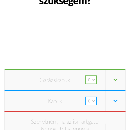
szükségem?
Garázskapuk
Kapuk
Szeretném, ha az ismartgate
kompatibilis lenne a