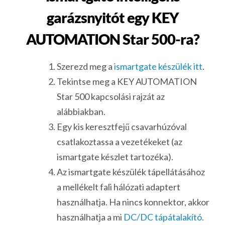
garázsnyitót egy KEY
AUTOMATION Star 500-ra?
Szerezd meg a
ismartgate készülék itt
.
Tekintse meg a KEY AUTOMATION
Star 500 kapcsolási rajzát az
alábbiakban.
Egy kis keresztfejű csavarhúzóval
csatlakoztassa a vezetékeket (az
ismartgate készlet tartozéka).
Az ismartgate készülék tápellátásához
a mellékelt fali hálózati adaptert
használhatja. Ha nincs konnektor, akkor
használhatja a mi
DC/DC tápátalakító.