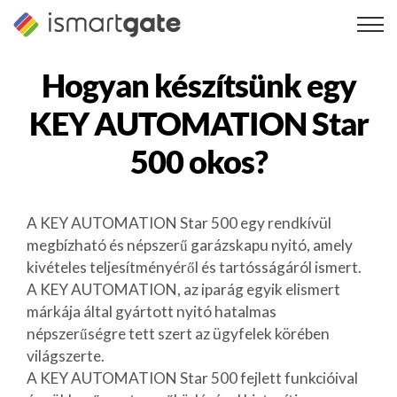
Ugrás
a
tartalomra
Hogyan készítsünk egy
KEY AUTOMATION Star
500
okos?
A KEY AUTOMATION Star 500 egy rendkívül
megbízható és népszerű garázskapu nyitó, amely
kivételes teljesítményéről és tartósságáról ismert.
A KEY AUTOMATION, az iparág egyik elismert
márkája által gyártott nyitó hatalmas
népszerűségre tett szert az ügyfelek körében
világszerte.
A KEY AUTOMATION Star 500 fejlett funkcióival