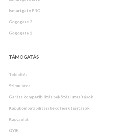
ismartgate PRO
Gogogate 2
Gogogate 1
TÁMOGATÁS
Telepítés
Szimulátor
Garázs kompatibilitás bekötési utasítások
Kapukompatibilitási bekötési utasítások
Kapcsolat
GYIK