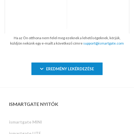
Ha az Ön otthona nem felel meg ezeknek a lehetőségeknek, kérjük,
küldjön nekünk egy e-mailt a következő címre
support@ismartgate.com
EREDMÉNY LEKÉRDEZÉSE
ISMARTGATE NYITÓK
ismartgate MINI
ismartgate LITE