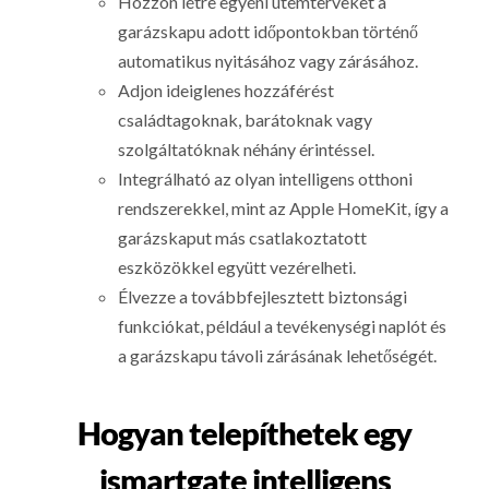
Hozzon létre egyéni ütemterveket a
garázskapu adott időpontokban történő
automatikus nyitásához vagy zárásához.
Adjon ideiglenes hozzáférést
családtagoknak, barátoknak vagy
szolgáltatóknak néhány érintéssel.
Integrálható az olyan intelligens otthoni
rendszerekkel, mint az Apple HomeKit, így a
garázskaput más csatlakoztatott
eszközökkel együtt vezérelheti.
Élvezze a továbbfejlesztett biztonsági
funkciókat, például a tevékenységi naplót és
a garázskapu távoli zárásának lehetőségét.
Hogyan telepíthetek egy
ismartgate intelligens