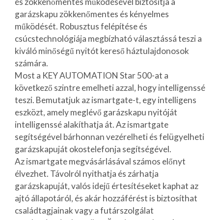
és zökkenőmentes működésével biztosítja a
garázskapu zökkenőmentes és kényelmes
működését. Robusztus felépítése és
csúcstechnológiája megbízható választássá teszi a
kiváló minőségű nyitót kereső háztulajdonosok
számára.
Most a KEY AUTOMATION Star 500-at a
következő szintre emelheti azzal, hogy intelligenssé
teszi. Bemutatjuk az ismartgate-t, egy intelligens
eszközt, amely meglévő garázskapu nyitóját
intelligenssé alakíthatja át. Az ismartgate
segítségével bárhonnan vezérelheti és felügyelheti
garázskapuját okostelefonja segítségével.
Az ismartgate megvásárlásával számos előnyt
élvezhet. Távolról nyithatja és zárhatja
garázskapuját, valós idejű értesítéseket kaphat az
ajtó állapotáról, és akár hozzáférést is biztosíthat
családtagjainak vagy a futárszolgálat