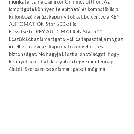
munkatársainak, amikor Ön nincs otthon. Az
ismartgate könnyen telepíthető és kompatibilis a
különböző garázskapu nyitókkal, beleértve a KEY
AUTOMATION Star 500-at is.
Frissítse fel KEY AUTOMATION Star 500
készülékét az ismartgate-vel, és tapasztalja meg az
intelligens garázskapu nyitó kényelmét és
biztonságát. Ne hagyja ki ezt a lehetőséget, hogy
könnyebbé és hatékonyabbá tegye mindennapi
életét. Szerezze be az ismartgate-t még ma!