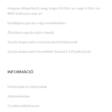
Hogyan állapítható meg, hogy 2,4 GHz-es vagy 5 GHz-es
WiFi hálózata van-e?
Intelligens garázs régi modellekhez
Általános garázsajtó témák
Garázskapu nyitó utasítások Kézikönyvek
Garázskapu nyitó modellek Security 2.0 funkcióval
INFORMÁCIÓ
Feltételek és feltételek
Adatvédelem
Russian
Cookie nyilatkozat
Portuguese