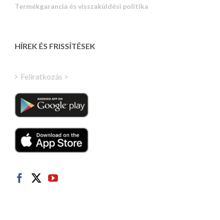
Termékgarancia és visszaküldési politika
Estonian
Latvian
Greek
HÍREK ÉS FRISSÍTÉSEK
Finnish
Turkish
Feliratkozás >
Polish
Italian
Danish
Dutch
Swedish
Norwegian
German
French