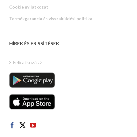
Russian
Cookie nyilatkozat
Portuguese
Termékgarancia és visszaküldési politika
Estonian
Latvian
Greek
HÍREK ÉS FRISSÍTÉSEK
Finnish
Turkish
Feliratkozás >
Polish
Italian
Danish
Dutch
Swedish
Norwegian
German