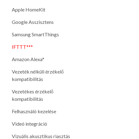
Apple HomeKit
Google Asszisztens
Samsung SmartThings
IFTTT***
Amazon Alexa*
Vezeték nélküli érzékelő
kompatibilitás
Vezetékes érzékelő
kompatibilitás
Felhasználó kezelése
Videó integráció
Vizuális akusztikus riasztás