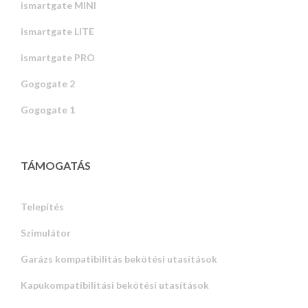
ismartgate MINI
ismartgate LITE
ismartgate PRO
Gogogate 2
Gogogate 1
TÁMOGATÁS
Telepítés
Szimulátor
Garázs kompatibilitás bekötési utasítások
Kapukompatibilitási bekötési utasítások