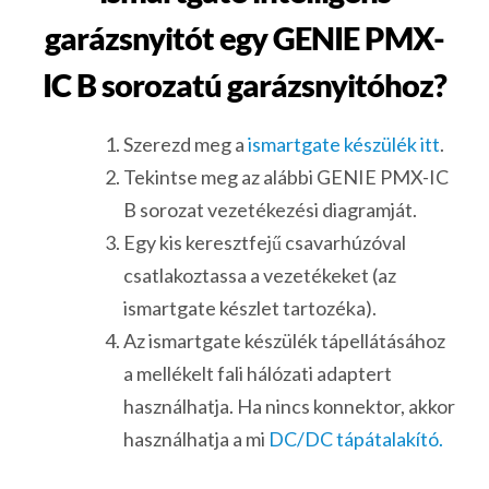
garázsnyitót egy GENIE PMX-
IC B sorozatú garázsnyitóhoz?
Szerezd meg a
ismartgate készülék itt
.
Tekintse meg az alábbi GENIE PMX-IC
B sorozat vezetékezési diagramját.
Egy kis keresztfejű csavarhúzóval
csatlakoztassa a vezetékeket (az
ismartgate készlet tartozéka).
Az ismartgate készülék tápellátásához
a mellékelt fali hálózati adaptert
használhatja. Ha nincs konnektor, akkor
használhatja a mi
DC/DC tápátalakító.