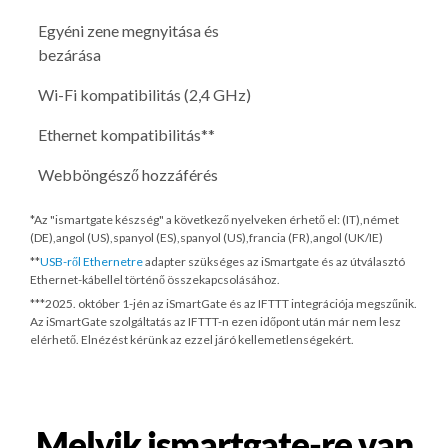
Egyéni zene megnyitása és
bezárása
Wi-Fi kompatibilitás (2,4 GHz)
Ethernet kompatibilitás**
Webböngésző hozzáférés
*Az "ismartgate készség" a következő nyelveken érhető el: (IT),német
(DE),angol (US),spanyol (ES),spanyol (US),francia (FR),angol (UK/IE)
**
USB-ről Ethernetre
adapter szükséges az iSmartgate és az útválasztó
Ethernet-kábellel történő összekapcsolásához.
***
2025. október 1-jén
az iSmartGate és az IFTTT integrációja megszűnik.
Az iSmartGate szolgáltatás az IFTTT-n ezen időpont után már nem lesz
elérhető. Elnézést kérünk az ezzel járó kellemetlenségekért.
Melyik ismartgate-re van