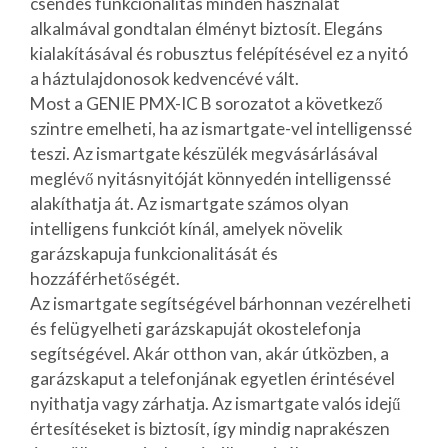
csendes funkcionalitás minden használat
alkalmával gondtalan élményt biztosít. Elegáns
kialakításával és robusztus felépítésével ez a nyitó
a háztulajdonosok kedvencévé vált.
Most a GENIE PMX-IC B sorozatot a következő
szintre emelheti, ha az ismartgate-vel intelligenssé
teszi. Az ismartgate készülék megvásárlásával
meglévő nyitásnyitóját könnyedén intelligenssé
alakíthatja át. Az ismartgate számos olyan
intelligens funkciót kínál, amelyek növelik
garázskapuja funkcionalitását és
hozzáférhetőségét.
Az ismartgate segítségével bárhonnan vezérelheti
és felügyelheti garázskapuját okostelefonja
segítségével. Akár otthon van, akár útközben, a
garázskaput a telefonjának egyetlen érintésével
nyithatja vagy zárhatja. Az ismartgate valós idejű
értesítéseket is biztosít, így mindig naprakészen