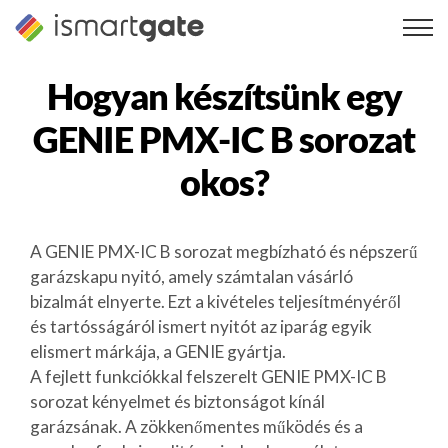
Ugrás
a
tartalomra
Hogyan készítsünk egy
GENIE PMX-IC B sorozat
okos?
A GENIE PMX-IC B sorozat megbízható és népszerű
garázskapu nyitó, amely számtalan vásárló
bizalmát elnyerte. Ezt a kivételes teljesítményéről
és tartósságáról ismert nyitót az iparág egyik
elismert márkája, a GENIE gyártja.
A fejlett funkciókkal felszerelt GENIE PMX-IC B
sorozat kényelmet és biztonságot kínál
garázsának. A zökkenőmentes működés és a