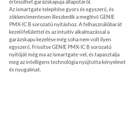
értesülhet garázskapuja állapotáról.
Az ismartgate telepítése gyors és egyszerű, és
zökkenőmentesen illeszkedik a meglévő GENIE
PMX-IC B sorozatú nyitáshoz. A felhasználóbarát
kezelőfelülettel és az intuitív alkalmazással a
garázskapu kezelése még soha nem volt ilyen
egyszerű. Frissítse GENIE PMX-IC B sorozatú
nyitóját még ma az ismartgate-vel, és tapasztalja
meg az intelligens technológia nyújtotta kényelmet
és nyugalmat.