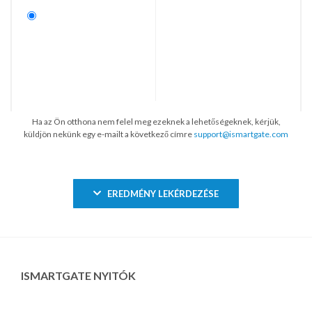
Ha az Ön otthona nem felel meg ezeknek a lehetőségeknek, kérjük,
küldjön nekünk egy e-mailt a következő címre
support@ismartgate.com
EREDMÉNY LEKÉRDEZÉSE
ISMARTGATE NYITÓK