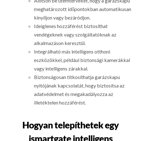
Állítson be ütemterveket, hogy a garázskapu
meghatározott időpontokban automatikusan
kinyíljon vagy bezáródjon.
Ideiglenes hozzáférést biztosíthat
vendégeknek vagy szolgáltatóknak az
alkalmazáson keresztül.
Integrálható más intelligens otthoni
eszközökkel, például biztonsági kamerákkal
vagy intelligens zárakkal.
Biztonságosan titkosíthatja garázskapu
nyitójának kapcsolatát, hogy biztosítsa az
adatvédelmet és megakadályozza az
illetéktelen hozzáférést.
Hogyan telepíthetek egy
ismartgate intelligens