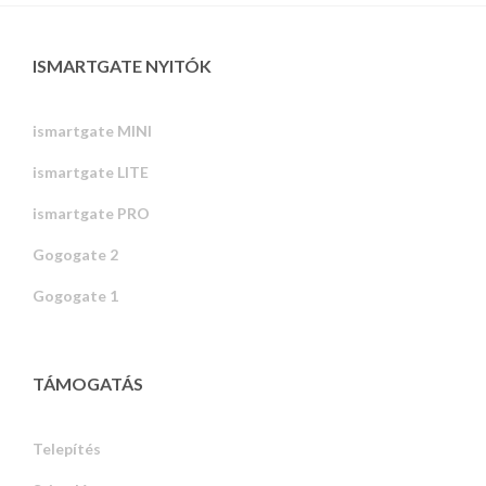
ISMARTGATE NYITÓK
ismartgate MINI
ismartgate LITE
ismartgate PRO
Gogogate 2
Gogogate 1
TÁMOGATÁS
Telepítés