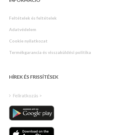
Feltételek és feltételek
Adatvédelem
Russian
Cookie nyilatkozat
Portuguese
Termékgarancia és visszaküldési politika
Estonian
Latvian
Greek
HÍREK ÉS FRISSÍTÉSEK
Finnish
Turkish
Feliratkozás >
Polish
Italian
Danish
Dutch