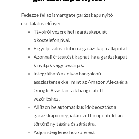
Fedezze fel az ismartgate garázskapu nyitó
csodálatos előnyeit:
Távolról vezérelheti garázskapuját
okostelefonjával.
Figyelje valós időben a garázskapu állapotát.
Azonnali értesítést kaphat, ha a garázskaput
kinyitják vagy bezárják.
Integrálható az olyan hangalapú
asszisztensekkel, mint az Amazon Alexa és a
Google Assistant a kihangosított
vezérléshez.
Állítson be automatikus időbeosztást a
garázskapu meghatározott időpontokban
történő nyitására és zárására.
Adjon ideiglenes hozzáférést