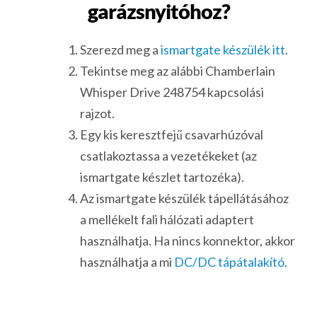
garázsnyitóhoz?
Szerezd meg a
ismartgate készülék itt
.
Tekintse meg az alábbi Chamberlain
Whisper Drive 248754 kapcsolási
rajzot.
Egy kis keresztfejű csavarhúzóval
csatlakoztassa a vezetékeket (az
ismartgate készlet tartozéka).
Az ismartgate készülék tápellátásához
a mellékelt fali hálózati adaptert
használhatja. Ha nincs konnektor, akkor
használhatja a mi
DC/DC tápátalakító.