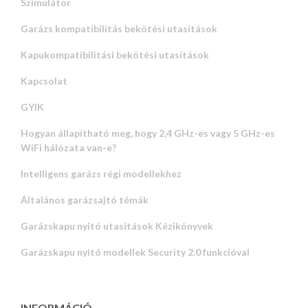
Szimulátor
Garázs kompatibilitás bekötési utasítások
Kapukompatibilitási bekötési utasítások
Kapcsolat
GYIK
Hogyan állapítható meg, hogy 2,4 GHz-es vagy 5 GHz-es
WiFi hálózata van-e?
Intelligens garázs régi modellekhez
Általános garázsajtó témák
Garázskapu nyitó utasítások Kézikönyvek
Garázskapu nyitó modellek Security 2.0 funkcióval
INFORMÁCIÓ