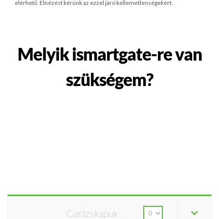
elérhető. Elnézést kérünk az ezzel járó kellemetlenségekért.
Melyik ismartgate-re van
szükségem?
Garázskapuk