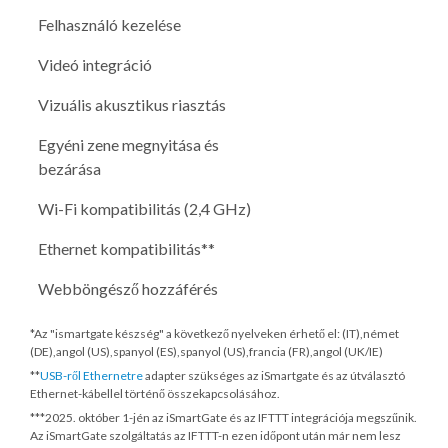
Felhasználó kezelése
Videó integráció
Vizuális akusztikus riasztás
Egyéni zene megnyitása és
bezárása
Wi-Fi kompatibilitás (2,4 GHz)
Ethernet kompatibilitás**
Webböngésző hozzáférés
*Az "ismartgate készség" a következő nyelveken érhető el: (IT),német
(DE),angol (US),spanyol (ES),spanyol (US),francia (FR),angol (UK/IE)
**
USB-ről Ethernetre
adapter szükséges az iSmartgate és az útválasztó
Ethernet-kábellel történő összekapcsolásához.
***
2025. október 1-jén
az iSmartGate és az IFTTT integrációja megszűnik.
Az iSmartGate szolgáltatás az IFTTT-n ezen időpont után már nem lesz