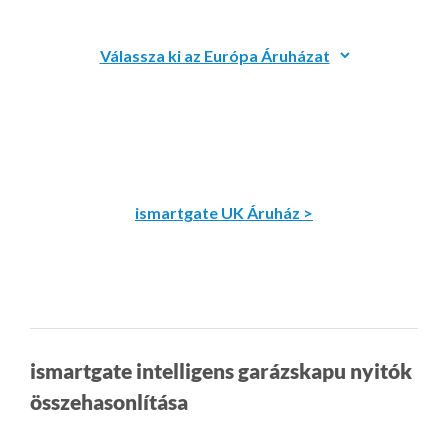
ismartgate UK Áruház >
ismartgate intelligens garázskapu nyitók
összehasonlítása