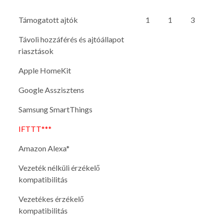
Támogatott ajtók
1
1
3
Távoli hozzáférés és ajtóállapot
riasztások
Apple HomeKit
Google Asszisztens
Samsung SmartThings
IFTTT***
Amazon Alexa*
Vezeték nélküli érzékelő
kompatibilitás
Vezetékes érzékelő
kompatibilitás