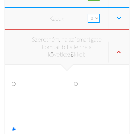
Kapuk
Szeretném, ha az ismartgate
kompatibilis lenne a
következőkkel: