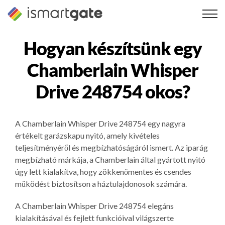
Ugrás
a
tartalomra
Hogyan készítsünk egy
Chamberlain Whisper
Drive 248754
okos?
A Chamberlain Whisper Drive 248754 egy nagyra
értékelt garázskapu nyitó, amely kivételes
teljesítményéről és megbízhatóságáról ismert. Az iparág
megbízható márkája, a Chamberlain által gyártott nyitó
úgy lett kialakítva, hogy zökkenőmentes és csendes
működést biztosítson a háztulajdonosok számára.
A Chamberlain Whisper Drive 248754 elegáns
kialakításával és fejlett funkcióival világszerte