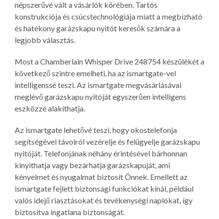
népszerűvé vált a vásárlók körében. Tartós
konstrukciója és csúcstechnológiája miatt a megbízható
és hatékony garázskapu nyitót keresők számára a
legjobb választás.
Most a Chamberlain Whisper Drive 248754 készülékét a
következő szintre emelheti, ha az ismartgate-vel
intelligenssé teszi. Az ismartgate megvásárlásával
meglévő garázskapu nyitóját egyszerűen intelligens
eszközzé alakíthatja.
Az ismartgate lehetővé teszi, hogy okostelefonja
segítségével távolról vezérelje és felügyelje garázskapu
nyitóját. Telefonjának néhány érintésével bárhonnan
kinyithatja vagy bezárhatja garázskapuját, ami
kényelmet és nyugalmat biztosít Önnek. Emellett az
ismartgate fejlett biztonsági funkciókat kínál, például
valós idejű riasztásokat és tevékenységi naplókat, így
biztosítva ingatlana biztonságát.