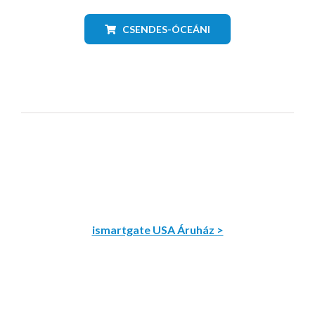
CSENDES-ÓCEÁNI
ismartgate USA Áruház >