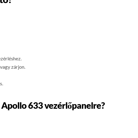
ezérléshez.
vagy zárjon.
s.
y Apollo 633 vezérlőpanelre?