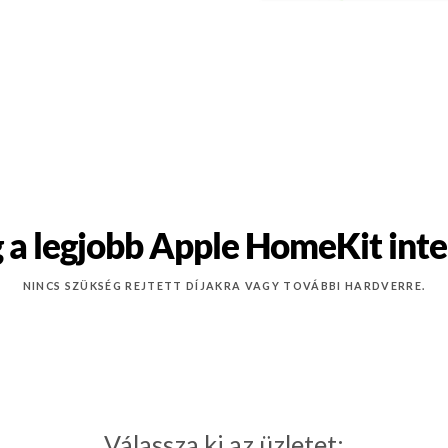
 a legjobb Apple HomeKit intel
NINCS SZÜKSÉG REJTETT DÍJAKRA VAGY TOVÁBBI HARDVERRE.
Válassza ki az üzletet: