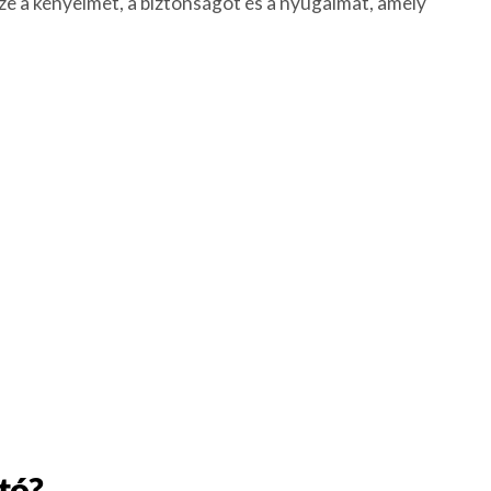
zze a kényelmet, a biztonságot és a nyugalmat, amely
tó?