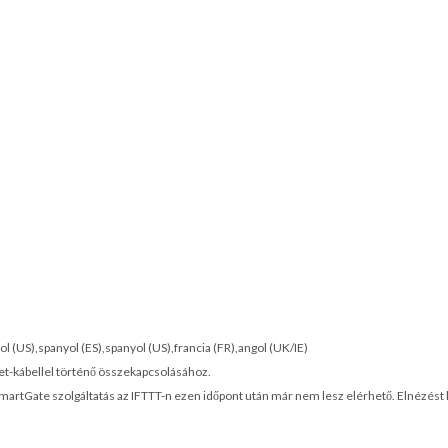
l (US),spanyol (ES),spanyol (US),francia (FR),angol (UK/IE)
et-kábellel történő összekapcsolásához.
SmartGate szolgáltatás az IFTTT-n ezen időpont után már nem lesz elérhető. Elnézést