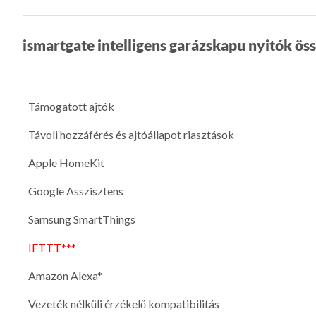
ismartgate intelligens garázskapu nyitók ös
Támogatott ajtók
Távoli hozzáférés és ajtóállapot riasztások
Apple HomeKit
Google Asszisztens
Samsung SmartThings
IFTTT***
Amazon Alexa*
Vezeték nélküli érzékelő kompatibilitás