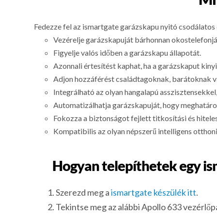
Fedezze fel az ismartgate garázskapu nyitó csodálatos 
Vezérelje garázskapuját bárhonnan okostelefonjá
Figyelje valós időben a garázskapu állapotát.
Azonnali értesítést kaphat, ha a garázskaput kiny
Adjon hozzáférést családtagoknak, barátoknak va
Integrálható az olyan hangalapú asszisztensekkel
Automatizálhatja garázskapuját, hogy meghatároz
Fokozza a biztonságot fejlett titkosítási és hitele
Kompatibilis az olyan népszerű intelligens otth
Hogyan telepíthetek egy ism
Szerezd meg a
ismartgate készülék itt
.
Tekintse meg az alábbi Apollo 633 vezérlőpa