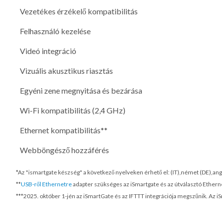
Vezetékes érzékelő kompatibilitás
Felhasználó kezelése
Videó integráció
Vizuális akusztikus riasztás
Egyéni zene megnyitása és bezárása
Wi-Fi kompatibilitás (2,4 GHz)
Ethernet kompatibilitás**
Webböngésző hozzáférés
*Az "ismartgate készség" a következő nyelveken érhető el: (IT),német (DE),ango
**
USB-ről Ethernetre
adapter szükséges az iSmartgate és az útválasztó Ethern
***
2025. október 1-jén
az iSmartGate és az IFTTT integrációja megszűnik. Az i