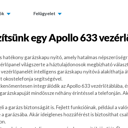
tók
Felügyelet
ítsünk egy
Apollo 633 vezérl
s hatékony garázskapu nyitó, amely hatalmas népszerűségre 
zérlőpanel világszerte a háztulajdonosok megbízható válasz
vezérlőpanelét intelligens garázskapu nyitóvá alakíthatja á
 okostelefonja segítségével.
enőmentesen integrálódik az Apollo 633 vezérlőtáblába, és a 
je garázskapuját mindössze néhány érintéssel a telefonján. 
 a garázs biztonságát is. Fejlett funkcióinak, például a val
e a garázsába. Akár ideiglenes hozzáférést is biztosíthat c
on.