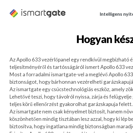
Ugrás
a
Intelligens nyi
tartalomra
Hogyan kész
Az Apollo 633 vezérlőpanel egy rendkívül megbízható é
teljesítményéről és tartósságáról ismert Apollo 633 ve
Most a forradalmi ismartgate-vel a meglévő Apollo 633 
biztonságot, hogy bárhonnan vezérelheti garázskapuját
Az ismartgate egy csúcstechnológiás eszköz, amely zökk
Lehetővé teszi, hogy távolról nyissa, zárja és felügyel
teljes körű ellenőrzést gyakorolhat garázskapuja felett.
Az ismartgate nem csak kényelmet biztosít, hanem növeli
köszönhetően mindig tisztában lesz azzal, hogy ki lép b
biztosítva, hogy ingatlana mindig biztonságban maradj