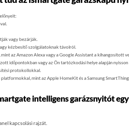
előnyeit:
val.
itják vagy bezárják.
gy kézbesítő szolgálatoknak távolról.
, mint az Amazon Alexa vagy a Google Assistant a kihangosított v
ott időpontokban vagy az Ön tartózkodási helye alapján nyisson 
sítési protokollokkal.
oni platformokkal, mint az Apple HomeKit és a Samsung SmartThing
artgate intelligens garázsnyitót eg
nel kapcsolási rajzát.