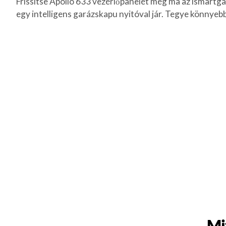
Frissítse Apollo 633 vezérlőpanelét még ma az ismartgat
egy intelligens garázskapu nyitóval jár. Tegye könnyebb
Mi