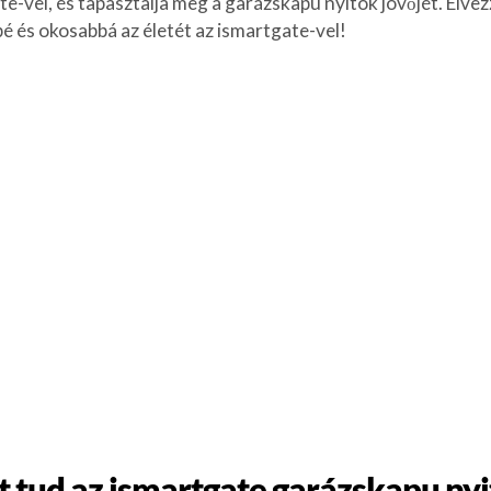
e-vel, és tapasztalja meg a garázskapu nyitók jövőjét. Élve
é és okosabbá az életét az ismartgate-vel!
t tud az ismartgate garázskapu nyi