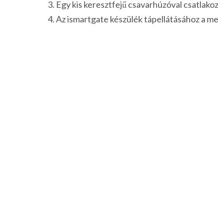
Egy kis keresztfejű csavarhúzóval csatlakoz
Az ismartgate készülék tápellátásához a mel