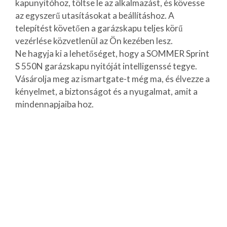
kapunyitóhoz, töltse le az alkalmazást, és kövesse
az egyszerű utasításokat a beállításhoz. A
telepítést követően a garázskapu teljes körű
vezérlése közvetlenül az Ön kezében lesz.
Ne hagyja ki a lehetőséget, hogy a SOMMER Sprint
S 550N garázskapu nyitóját intelligenssé tegye.
Vásárolja meg az ismartgate-t még ma, és élvezze a
kényelmet, a biztonságot és a nyugalmat, amit a
mindennapjaiba hoz.