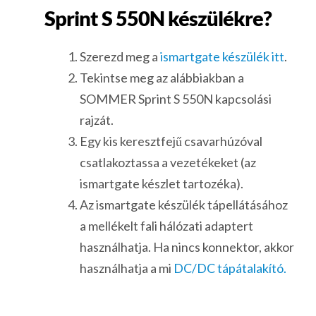
Sprint S 550N készülékre?
Szerezd meg a
ismartgate készülék itt
.
Tekintse meg az alábbiakban a
SOMMER Sprint S 550N kapcsolási
rajzát.
Egy kis keresztfejű csavarhúzóval
csatlakoztassa a vezetékeket (az
ismartgate készlet tartozéka).
Az ismartgate készülék tápellátásához
a mellékelt fali hálózati adaptert
használhatja. Ha nincs konnektor, akkor
használhatja a mi
DC/DC tápátalakító.