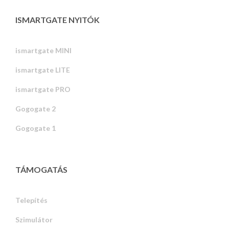
ISMARTGATE NYITÓK
ismartgate MINI
ismartgate LITE
ismartgate PRO
Gogogate 2
Gogogate 1
TÁMOGATÁS
Telepítés
Szimulátor