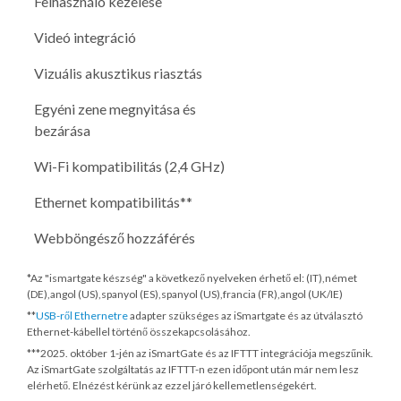
Felhasználó kezelése
Videó integráció
Vizuális akusztikus riasztás
Egyéni zene megnyitása és
bezárása
Wi-Fi kompatibilitás (2,4 GHz)
Ethernet kompatibilitás**
Webböngésző hozzáférés
*Az "ismartgate készség" a következő nyelveken érhető el: (IT),német
(DE),angol (US),spanyol (ES),spanyol (US),francia (FR),angol (UK/IE)
**
USB-ről Ethernetre
adapter szükséges az iSmartgate és az útválasztó
Ethernet-kábellel történő összekapcsolásához.
***
2025. október 1-jén
az iSmartGate és az IFTTT integrációja megszűnik.
Az iSmartGate szolgáltatás az IFTTT-n ezen időpont után már nem lesz
elérhető. Elnézést kérünk az ezzel járó kellemetlenségekért.