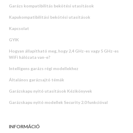
Garázs kompatibilitás bekötési utasítások
Kapukompatibilitási bekötési utasítások
Kapcsolat
GYIK
Hogyan állapítható meg, hogy 2,4 GHz-es vagy 5 GHz-es
WiFi hálózata van-e?
Intelligens garázs régi modellekhez
Általános garázsajtó témák
Garázskapu nyitó utasítások Kézikönyvek
Garázskapu nyitó modellek Security 2.0 funkcióval
INFORMÁCIÓ