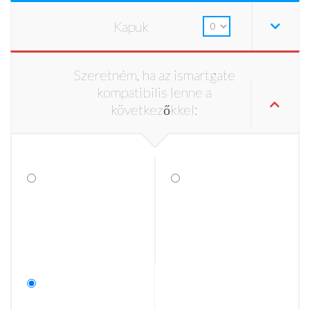
Kapuk
Szeretném, ha az ismartgate
kompatibilis lenne a
következőkkel: