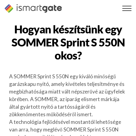
Ugrás
a
tartalomra
Hogyan készítsünk egy
SOMMER Sprint S 550N
okos?
A SOMMER Sprint S 550N egy kiváló minőségű
garázskapu nyitó, amely kivételes teljesítménye és
megbízhatósága miatt vált népszerűvé az ügyfelek
körében. A SOMMER, az iparág elismert márkája
által gyártott nyitó a tartósságáról és
zökkenőmentes működéséről ismert.
A technológia fejlődésével mostantól lehetősége
van arra, hogy meglévő SOMMER Sprint S 550N