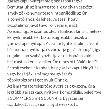
garázskapu nyitóját még okosabbá tegye.
Bemutatjuk az ismartgate-t, egy olyan eszközt,
amely zökkenőmentesen integrálódik az Ön
ajtónyitójához, és lehetővé teszi, hogy
okostelefonjával távolról vezérelje azt.
Az ismartgate számos olyan funkciót kínál, amelyek
kényelmesebbé és biztonságosabbá teszik a
garázskapu nyitóját. Az ismartgate alkalmazással
bárhonnan nyithatja és zárhatja garázskapuját, így
rugalmasan szabályozhatja az otthonába való
bejutást akkor is, amikor Ön nincs ott. Valós idejű
értesítéseket is kaphat, ha a garázskaput kinyitják
vagy bezárják, ami megnyugvást és
többletbiztonságot nyújt Önnek.
Az ismartgate telepítése gyors és egyszerű, és a
legtöbb garázskapu nyitóval kompatibilis, beleértve
a SOMMER Sprint S 550N-t is. Egyszerűen
csatlakoztassa az ismartgate eszközt a