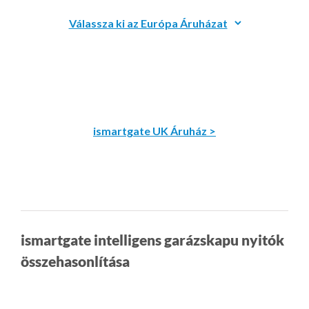
ismartgate UK Áruház >
ismartgate intelligens garázskapu nyitók
összehasonlítása