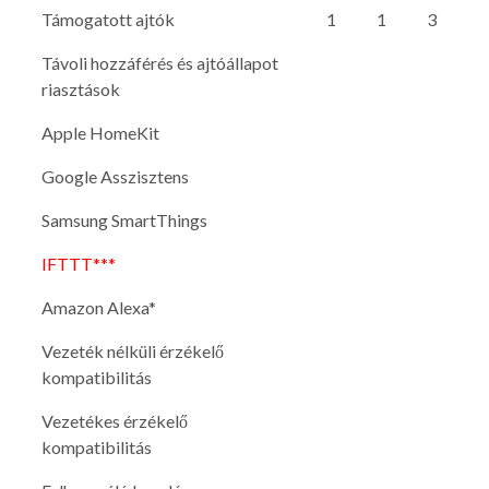
Támogatott ajtók
1
1
3
Távoli hozzáférés és ajtóállapot
riasztások
Apple HomeKit
Google Asszisztens
Samsung SmartThings
IFTTT***
Amazon Alexa*
Vezeték nélküli érzékelő
kompatibilitás
Vezetékes érzékelő
kompatibilitás