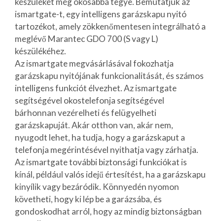
készülékét még okosabbá tegye. Bemutatjuk az
ismartgate-t, egy intelligens garázskapu nyitó
tartozékot, amely zökkenőmentesen integrálható a
meglévő Marantec GDO 700 (S vagy L)
készülékéhez.
Az ismartgate megvásárlásával fokozhatja
garázskapu nyitójának funkcionalitását, és számos
intelligens funkciót élvezhet. Az ismartgate
segítségével okostelefonja segítségével
bárhonnan vezérelheti és felügyelheti
garázskapuját. Akár otthon van, akár nem,
nyugodt lehet, ha tudja, hogy a garázskaput a
telefonja megérintésével nyithatja vagy zárhatja.
Az ismartgate további biztonsági funkciókat is
kínál, például valós idejű értesítést, ha a garázskapu
kinyílik vagy bezáródik. Könnyedén nyomon
követheti, hogy ki lép be a garázsába, és
gondoskodhat arról, hogy az mindig biztonságban