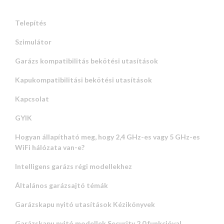
Telepítés
Szimulátor
Garázs kompatibilitás bekötési utasítások
Kapukompatibilitási bekötési utasítások
Kapcsolat
GYIK
Hogyan állapítható meg, hogy 2,4 GHz-es vagy 5 GHz-es
WiFi hálózata van-e?
Intelligens garázs régi modellekhez
Általános garázsajtó témák
Garázskapu nyitó utasítások Kézikönyvek
Garázskapu nyitó modellek Security 2.0 funkcióval