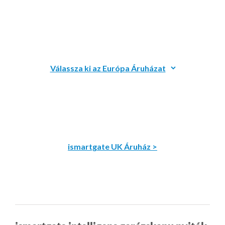
ismartgate UK Áruház >