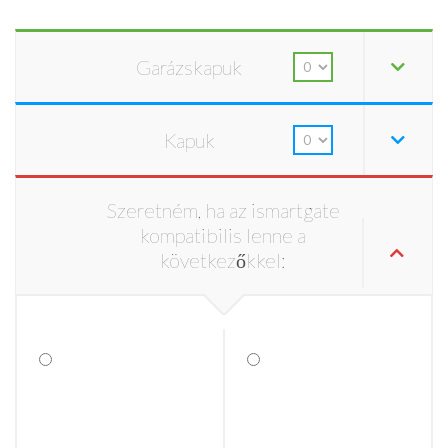
Garázskapuk
Kapuk
Szeretném, ha az ismartgate
kompatibilis lenne a
következőkkel: