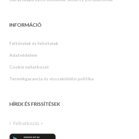
INFORMÁCIÓ
Feltételek és feltételek
Adatvédelem
Russian
Cookie nyilatkozat
Portuguese
Termékgarancia és visszaküldési politika
Estonian
Latvian
Greek
HÍREK ÉS FRISSÍTÉSEK
Finnish
Turkish
Feliratkozás >
Polish