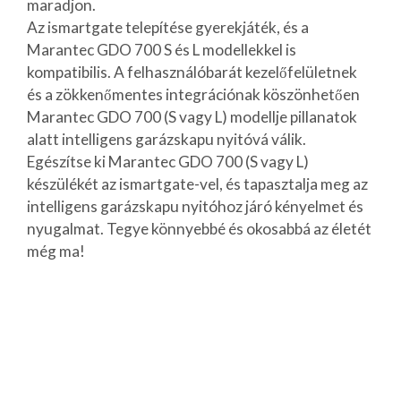
maradjon.
Az ismartgate telepítése gyerekjáték, és a
Marantec GDO 700 S és L modellekkel is
kompatibilis. A felhasználóbarát kezelőfelületnek
és a zökkenőmentes integrációnak köszönhetően
Marantec GDO 700 (S vagy L) modellje pillanatok
alatt intelligens garázskapu nyitóvá válik.
Egészítse ki Marantec GDO 700 (S vagy L)
készülékét az ismartgate-vel, és tapasztalja meg az
intelligens garázskapu nyitóhoz járó kényelmet és
nyugalmat. Tegye könnyebbé és okosabbá az életét
még ma!