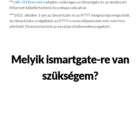
**
USB-ről Ethernetre
adapter szükséges az iSmartgate és az útválasztó
Ethernet-kábellel történő összekapcsolásához.
***
2025. október 1-jén
az iSmartGate és az IFTTT integrációja megszűnik.
Az iSmartGate szolgáltatás az IFTTT-n ezen időpont után már nem lesz
elérhető. Elnézést kérünk az ezzel járó kellemetlenségekért.
Melyik ismartgate-re van
szükségem?