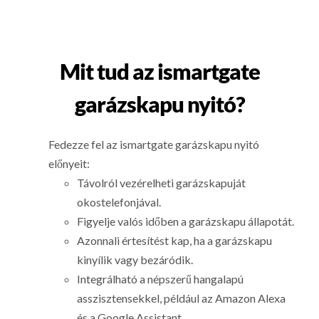
Mit tud az ismartgate
garázskapu nyitó?
Fedezze fel az ismartgate garázskapu nyitó
előnyeit:
Távolról vezérelheti garázskapuját
okostelefonjával.
Figyelje valós időben a garázskapu állapotát.
Azonnali értesítést kap, ha a garázskapu
kinyílik vagy bezáródik.
Integrálható a népszerű hangalapú
asszisztensekkel, például az Amazon Alexa
és a Google Assistant.