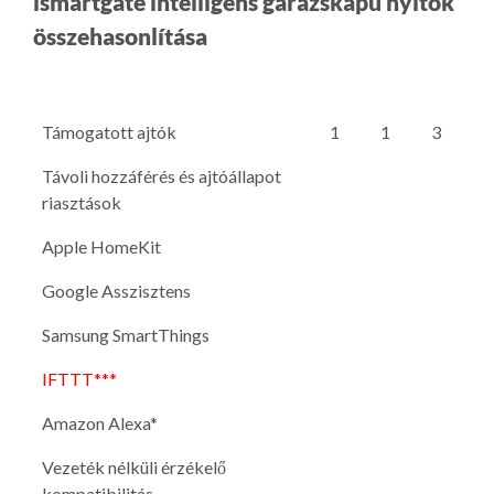
ismartgate intelligens garázskapu nyitók
összehasonlítása
Támogatott ajtók
1
1
3
Távoli hozzáférés és ajtóállapot
riasztások
Apple HomeKit
Google Asszisztens
Samsung SmartThings
IFTTT***
Amazon Alexa*
Vezeték nélküli érzékelő
kompatibilitás