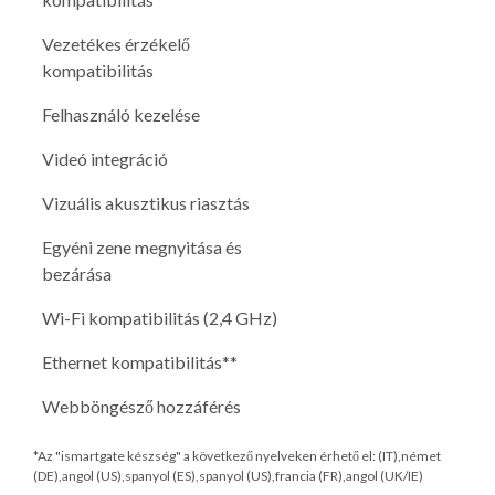
Vezetékes érzékelő
kompatibilitás
Felhasználó kezelése
Videó integráció
Vizuális akusztikus riasztás
Egyéni zene megnyitása és
bezárása
Wi-Fi kompatibilitás (2,4 GHz)
Ethernet kompatibilitás**
Webböngésző hozzáférés
*Az "ismartgate készség" a következő nyelveken érhető el: (IT),német
(DE),angol (US),spanyol (ES),spanyol (US),francia (FR),angol (UK/IE)