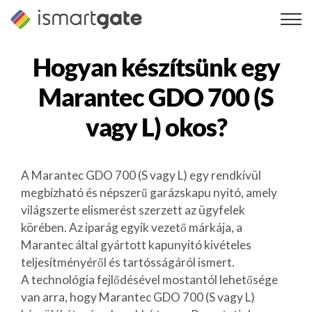
Ugrás
a
tartalomra
Hogyan készítsünk egy
Marantec GDO 700 (S
vagy L)
okos?
A Marantec GDO 700 (S vagy L) egy rendkívül
megbízható és népszerű garázskapu nyitó, amely
világszerte elismerést szerzett az ügyfelek
körében. Az iparág egyik vezető márkája, a
Marantec által gyártott kapunyitó kivételes
teljesítményéről és tartósságáról ismert.
A technológia fejlődésével mostantól lehetősége
van arra, hogy Marantec GDO 700 (S vagy L)