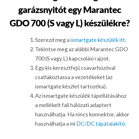
garázsnyitót egy Marantec
GDO 700 (S vagy L) készülékre?
Szerezd meg a
ismartgate készülék itt
.
Tekintse meg az alábbi Marantec GDO
700 (S vagy L) kapcsolási rajzot.
Egy kis keresztfejű csavarhúzóval
csatlakoztassa a vezetékeket (az
ismartgate készlet tartozéka).
Az ismartgate készülék tápellátásához
a mellékelt fali hálózati adaptert
használhatja. Ha nincs konnektor, akkor
használhatja a mi
DC/DC tápátalakító.