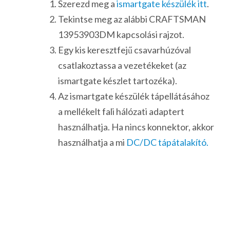
Szerezd meg a
ismartgate készülék itt
.
Tekintse meg az alábbi CRAFTSMAN
13953903DM kapcsolási rajzot.
Egy kis keresztfejű csavarhúzóval
csatlakoztassa a vezetékeket (az
ismartgate készlet tartozéka).
Az ismartgate készülék tápellátásához
a mellékelt fali hálózati adaptert
használhatja. Ha nincs konnektor, akkor
használhatja a mi
DC/DC tápátalakító.