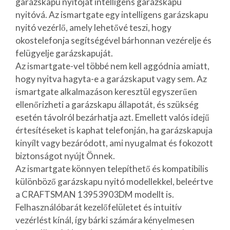
garázskapu nyitóját intelligens garázskapu
nyitóvá. Az ismartgate egy intelligens garázskapu
nyitó vezérlő, amely lehetővé teszi, hogy
okostelefonja segítségével bárhonnan vezérelje és
felügyelje garázskapuját.
Az ismartgate-vel többé nem kell aggódnia amiatt,
hogy nyitva hagyta-e a garázskaput vagy sem. Az
ismartgate alkalmazáson keresztül egyszerűen
ellenőrizheti a garázskapu állapotát, és szükség
esetén távolról bezárhatja azt. Emellett valós idejű
értesítéseket is kaphat telefonján, ha garázskapuja
kinyílt vagy bezáródott, ami nyugalmat és fokozott
biztonságot nyújt Önnek.
Az ismartgate könnyen telepíthető és kompatibilis
különböző garázskapu nyitó modellekkel, beleértve
a CRAFTSMAN 13953903DM modellt is.
Felhasználóbarát kezelőfelületet és intuitív
vezérlést kínál, így bárki számára kényelmesen