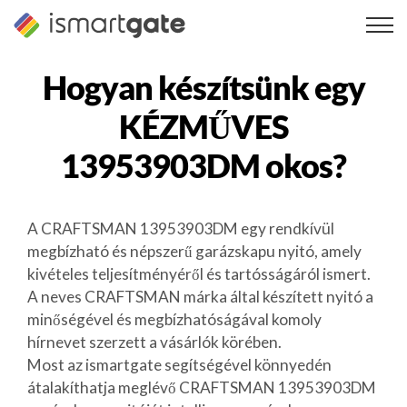
Ugrás
a
tartalomra
Hogyan készítsünk egy
KÉZMŰVES
13953903DM
okos?
A CRAFTSMAN 13953903DM egy rendkívül
megbízható és népszerű garázskapu nyitó, amely
kivételes teljesítményéről és tartósságáról ismert.
A neves CRAFTSMAN márka által készített nyitó a
minőségével és megbízhatóságával komoly
hírnevet szerzett a vásárlók körében.
Most az ismartgate segítségével könnyedén
átalakíthatja meglévő CRAFTSMAN 13953903DM