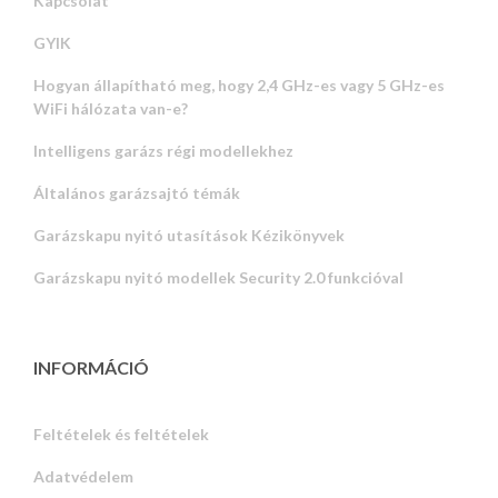
Kapcsolat
GYIK
Hogyan állapítható meg, hogy 2,4 GHz-es vagy 5 GHz-es
WiFi hálózata van-e?
Intelligens garázs régi modellekhez
Általános garázsajtó témák
Garázskapu nyitó utasítások Kézikönyvek
Garázskapu nyitó modellek Security 2.0 funkcióval
INFORMÁCIÓ
Feltételek és feltételek
Adatvédelem
Russian