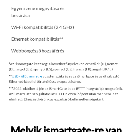
Egyéni zene megnyitása és
bezárása
Wi-Fi kompatibilitás (2,4 GHz)
Ethernet kompatibilitás**
Webböngésző hozzáférés
*Az "ismartgate készség" a következő nyelveken érhető el: (IT),német
(DE),angol (US),spanyol (ES),spanyol (US),francia (FR),angol (UK/IE)
**
USB-ről Ethernetre
adapter szükséges az iSmartgate és az útválasztó
Ethernet-kábellel történő összekapcsolásához.
***
2025. október 1-jén
az iSmartGate és az IFTTT integrációja megszűnik.
Az iSmartGate szolgáltatás az IFTTT-n ezen időpont után már nem lesz
elérhető. Elnézést kérünk az ezzel járó kellemetlenségekért.
Melyik ismartgate-re van