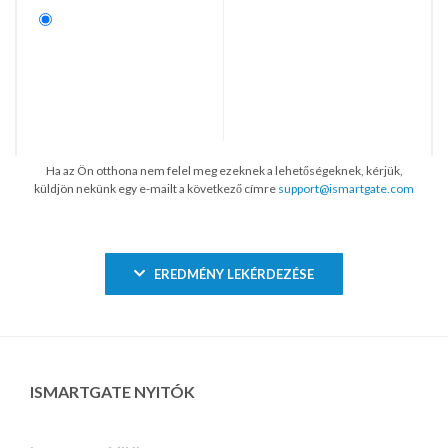
Ha az Ön otthona nem felel meg ezeknek a lehetőségeknek, kérjük,
küldjön nekünk egy e-mailt a következő címre
support@ismartgate.com
EREDMÉNY LEKÉRDEZÉSE
ISMARTGATE NYITÓK