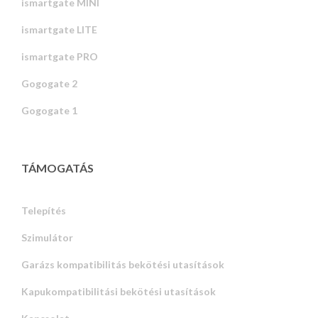
ismartgate MINI
ismartgate LITE
ismartgate PRO
Gogogate 2
Gogogate 1
TÁMOGATÁS
Telepítés
Szimulátor
Garázs kompatibilitás bekötési utasítások
Kapukompatibilitási bekötési utasítások