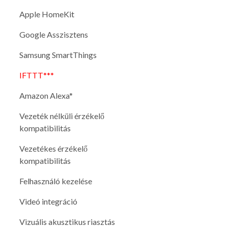
Apple HomeKit
Google Asszisztens
Samsung SmartThings
IFTTT***
Amazon Alexa*
Vezeték nélküli érzékelő
kompatibilitás
Vezetékes érzékelő
kompatibilitás
Felhasználó kezelése
Videó integráció
Vizuális akusztikus riasztás