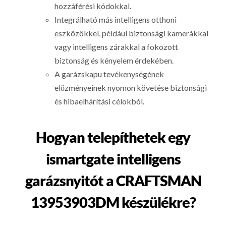
hozzáférési kódokkal.
Integrálható más intelligens otthoni
eszközökkel, például biztonsági kamerákkal
vagy intelligens zárakkal a fokozott
biztonság és kényelem érdekében.
A garázskapu tevékenységének
előzményeinek nyomon követése biztonsági
és hibaelhárítási célokból.
Hogyan telepíthetek egy
ismartgate intelligens
garázsnyitót a CRAFTSMAN
13953903DM készülékre?