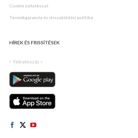
Cookie nyilatkozat
Portuguese
Termékgarancia és visszaküldési politika
Estonian
Latvian
Greek
HÍREK ÉS FRISSÍTÉSEK
Finnish
Turkish
Feliratkozás >
Polish
Italian
Danish
Dutch
Swedish
Norwegian
German