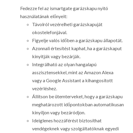
Fedezze fel az ismartgate garázskapu nyitó
használatának előnyeit:
Távolról vezérelheti garázskapuját
okostelefonjával.
Figyelje valós időben a garázskapu állapotát.
Azonnali értesítést kaphat, ha a garázskaput
kinyitják vagy bezárják.
Integrálható az olyan hangalapú
asszisztensekkel, mint az Amazon Alexa
vagy a Google Assistant a kihangosított
vezérléshez.
Állítson be ütemterveket, hogy a garázskapu
meghatározott időpontokban automatikusan
kinyíljon vagy bezáródjon.
Ideiglenes hozzáférést biztosíthat
vendégeknek vagy szolgáltatóknak egyedi