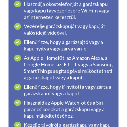
Használja okostelefonját a garázskapu
vagy kapu távvezérlésére Wi-Fi-n vagy
az interneten keresztül.
Vezérelje garázskapuját vagy kapuját
valós idejű videóval.
Ellenőrizze, hogy a garázsajtó vagy a
kapu nyitva vagy zárva van-e.
Az Apple HomeKit, az Amazon Alexa, a
Google Home, az IFTTT vagy a Samsung
SmartThings segítségével működtetheti
a garázskaput vagy a kaput.
Ellenőrizze, hogy ki nyitotta vagy zárta a
garázskaput vagy a kaput.
Használd az Apple Watch-ot és a Siri
parancsikonokat a garázskapu vagy a
kapu működtetéséhez.
Kezelje távolról a garázskapu vagy kapu