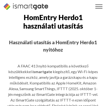
Ugrás
a
tartalomra
HomEntry Herdo1
használati utasítás
Használati utasítás a HomEntry Herdo1
nyitóhoz
A FAAC 413 nyitó kompatibilis a következő
készülékekkel
ismartgate
kiegészítő, egy Wi-Fi-képes
intelligens eszköz, amely javítja a garázskapu és a kapu
működését. Kompatibilis az Apple HomeKit, Amazon
Alexa, Samsung SmartThings, IFTTT (2025. október 1-
jén megszűnik az iSmartGate integrációja az IFTTT-vel.
Az iSmartGate szolgáltatás az IFTTT-n ezen időpont
után már nem lesz elérhető. Elnézést kérünk az ezzel járó