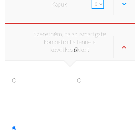
Kapuk
Szeretném, ha az ismartgate
kompatibilis lenne a
következőkkel: