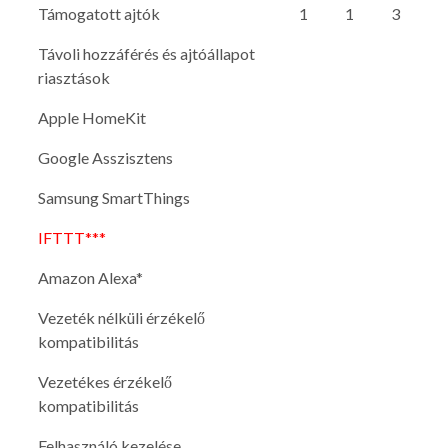
Támogatott ajtók
1
1
3
Távoli hozzáférés és ajtóállapot
riasztások
Apple HomeKit
Google Asszisztens
Samsung SmartThings
IFTTT***
Amazon Alexa*
Vezeték nélküli érzékelő
kompatibilitás
Vezetékes érzékelő
kompatibilitás
Felhasználó kezelése