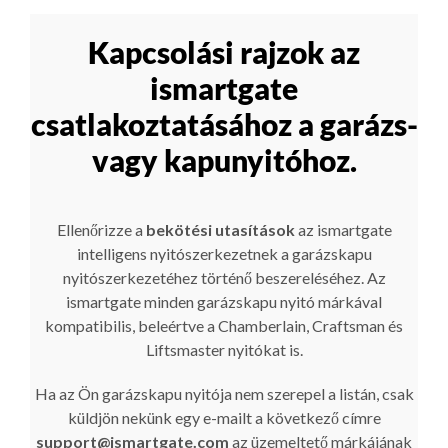
Kapcsolási rajzok az
ismartgate
csatlakoztatásához a garázs-
vagy kapunyitóhoz.
Ellenőrizze a
bekötési utasítások
az ismartgate
intelligens nyitószerkezetnek a garázskapu
nyitószerkezetéhez történő beszereléséhez. Az
ismartgate minden garázskapu nyitó márkával
kompatibilis, beleértve a Chamberlain, Craftsman és
Liftsmaster nyitókat is.
Ha az Ön garázskapu nyitója nem szerepel a listán, csak
küldjön nekünk egy e-mailt a következő címre
support@ismartgate.com
az üzemeltető márkájának