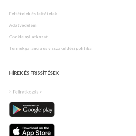
Feltételek és feltételek
Adatvédelem
Russian
Cookie nyilatkozat
Portuguese
Termékgarancia és visszaküldési politika
Estonian
Latvian
Greek
HÍREK ÉS FRISSÍTÉSEK
Finnish
Turkish
Feliratkozás >
Polish
Italian
Danish
Dutch