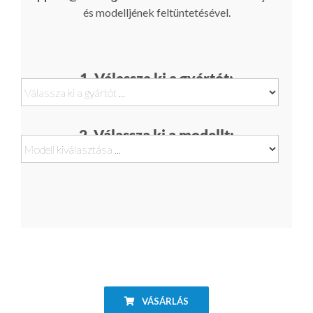
és modelljének feltüntetésével.
1. Válassza ki a gyártót:
2. Válassza ki a modellt:
VÁSÁRLÁS