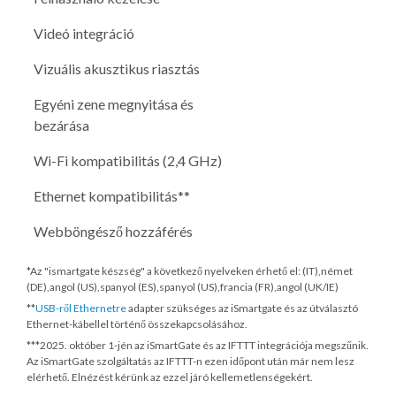
Videó integráció
Vizuális akusztikus riasztás
Egyéni zene megnyitása és
bezárása
Wi-Fi kompatibilitás (2,4 GHz)
Ethernet kompatibilitás**
Webböngésző hozzáférés
*Az "ismartgate készség" a következő nyelveken érhető el: (IT),német
(DE),angol (US),spanyol (ES),spanyol (US),francia (FR),angol (UK/IE)
**
USB-ről Ethernetre
adapter szükséges az iSmartgate és az útválasztó
Ethernet-kábellel történő összekapcsolásához.
***
2025. október 1-jén
az iSmartGate és az IFTTT integrációja megszűnik.
Az iSmartGate szolgáltatás az IFTTT-n ezen időpont után már nem lesz
elérhető. Elnézést kérünk az ezzel járó kellemetlenségekért.