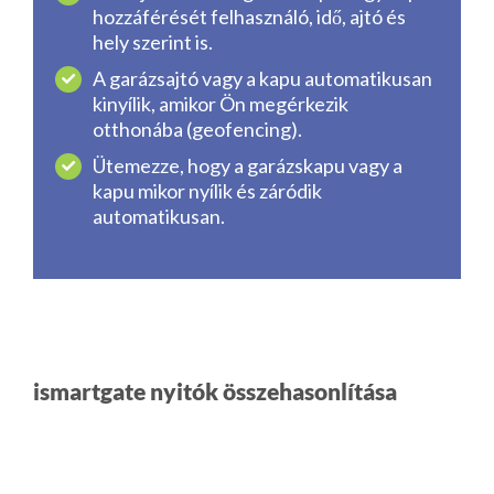
hozzáférését felhasználó, idő, ajtó és
hely szerint is.
A garázsajtó vagy a kapu automatikusan
kinyílik, amikor Ön megérkezik
otthonába (geofencing).
Ütemezze, hogy a garázskapu vagy a
kapu mikor nyílik és záródik
automatikusan.
ismartgate nyitók összehasonlítása