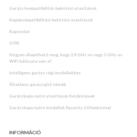
Garázs kompatibilitás bekötési utasítások
Kapukompatibilitási bekötési utasítások
Kapcsolat
GYIK
Hogyan állapítható meg, hogy 2,4 GHz-es vagy 5 GHz-es
WiFi hálózata van-e?
Intelligens garázs régi modellekhez
Általános garázsajtó témák
Garázskapu nyitó utasítások Kézikönyvek
Garázskapu nyitó modellek Security 2.0 funkcióval
INFORMÁCIÓ