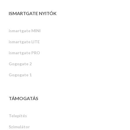
ISMARTGATE NYITÓK
ismartgate MINI
ismartgate LITE
ismartgate PRO
Gogogate 2
Gogogate 1
TÁMOGATÁS
Telepítés
Szimulátor