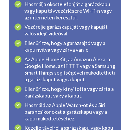
Használja okostelefonját a garázskapu
vagy kapu távvezérlésére Wi-Fi-n vagy
az interneten keresztül.
Vezérelje garázskapuját vagy kapuját
valós idejű videóval.
Ellenőrizze, hogy a garázsajtó vagy a
kapu nyitva vagy zárva van-e.
Az Apple HomeKit, az Amazon Alexa, a
Google Home, az IFTTT vagy a Samsung
SmartThings segítségével működtetheti
a garázskaput vagy a kaput.
Ellenőrizze, hogy ki nyitotta vagy zárta a
garázskaput vagy a kaput.
Használd az Apple Watch-ot és a Siri
parancsikonokat a garázskapu vagy a
kapu működtetéséhez.
Kezelje távolról a garázskapu vagy kapu