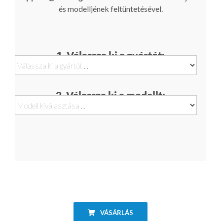
és modelljének feltüntetésével.
1. Válassza ki a gyártót:
2. Válassza ki a modellt:
VÁSÁRLÁS