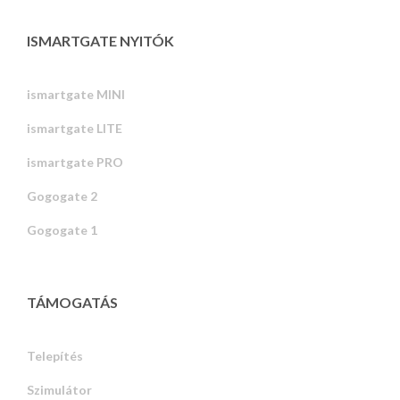
ISMARTGATE NYITÓK
ismartgate MINI
ismartgate LITE
ismartgate PRO
Gogogate 2
Gogogate 1
TÁMOGATÁS
Telepítés
Szimulátor