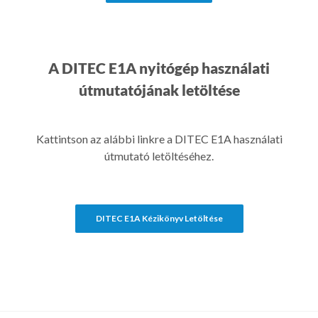
A DITEC E1A nyitógép használati
útmutatójának letöltése
Kattintson az alábbi linkre a DITEC E1A használati
útmutató letöltéséhez.
DITEC E1A Kézikönyv Letöltése