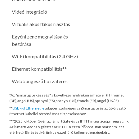
Videó integráció
Vizuális akusztikus riasztás
Egyéni zene megnyitása és
bezárása
Wi-Fi kompatibilitás (2,4 GHz)
Ethernet kompatibilitás**
Webböngésző hozzáférés
*Az "ismartgate készség" a következő nyelveken érhető el: (IT),német
(DE),angol (US),spanyol (ES),spanyol (US),francia (FR),angol (UK/IE)
**
USB-ről Ethernetre
adapter szükséges az iSmartgate és az útválasztó
Ethernet-kábellel történő összekapcsolásához.
***
2025. október 1-jén
az iSmartGate és az IFTTT integrációja megszűnik.
Az iSmartGate szolgáltatás az IFTTT-n ezen időpont után már nem lesz
elérhető. Elnézést kérünk az ezzel járó kellemetlenségekért.