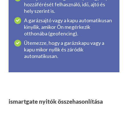
hozzáférését felhasználó, idő, ajtó és
hely szerint is.
A garázsajtó vagy a kapu automatikusan
kinyílik, amikor Ön megérkezik
otthonába (geofencing).
Ütemezze, hogy a garázskapu vagy a
kapu mikor nyílik és záródik
automatikusan.
ismartgate nyitók összehasonlítása