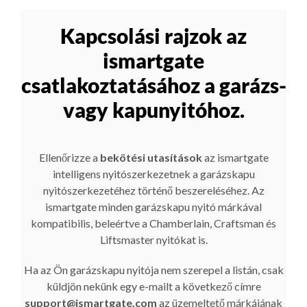
Kapcsolási rajzok az
ismartgate
csatlakoztatásához a garázs-
vagy kapunyitóhoz.
Ellenőrizze a
bekötési utasítások
az ismartgate
intelligens nyitószerkezetnek a garázskapu
nyitószerkezetéhez történő beszereléséhez. Az
ismartgate minden garázskapu nyitó márkával
kompatibilis, beleértve a Chamberlain, Craftsman és
Liftsmaster nyitókat is.
Ha az Ön garázskapu nyitója nem szerepel a listán, csak
küldjön nekünk egy e-mailt a következő címre
support@ismartgate.com
az üzemeltető márkájának