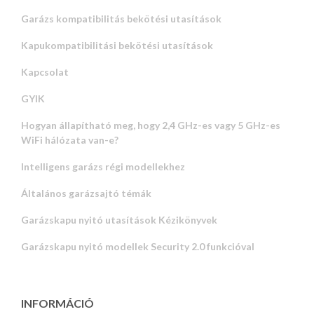
Garázs kompatibilitás bekötési utasítások
Kapukompatibilitási bekötési utasítások
Kapcsolat
GYIK
Hogyan állapítható meg, hogy 2,4 GHz-es vagy 5 GHz-es
WiFi hálózata van-e?
Intelligens garázs régi modellekhez
Általános garázsajtó témák
Garázskapu nyitó utasítások Kézikönyvek
Garázskapu nyitó modellek Security 2.0 funkcióval
INFORMÁCIÓ