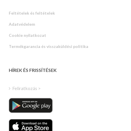
Feltételek és feltételek
Adatvédelem
Russian
Cookie nyilatkozat
Portuguese
Termékgarancia és visszaküldési politika
Estonian
Latvian
Greek
HÍREK ÉS FRISSÍTÉSEK
Finnish
Turkish
Feliratkozás >
Polish
Italian
Danish
Dutch