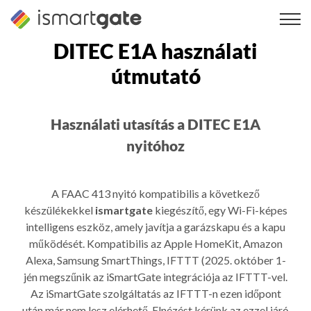
Ugrás
a
tartalomra
DITEC E1A használati
útmutató
Használati utasítás a DITEC E1A
nyitóhoz
A FAAC 413 nyitó kompatibilis a következő
készülékekkel
ismartgate
kiegészítő, egy Wi-Fi-képes
intelligens eszköz, amely javítja a garázskapu és a kapu
működését. Kompatibilis az Apple HomeKit, Amazon
Alexa, Samsung SmartThings, IFTTT (2025. október 1-
jén megszűnik az iSmartGate integrációja az IFTTT-vel.
Az iSmartGate szolgáltatás az IFTTT-n ezen időpont
után már nem lesz elérhető. Elnézést kérünk az ezzel járó