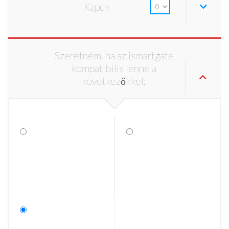
Kapuk
Szeretném, ha az ismartgate
kompatibilis lenne a
következőkkel: