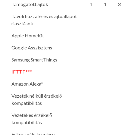
Támogatott ajtók
1
1
3
Távoli hozzáférés és ajtóállapot
riasztások
Apple HomeKit
Google Asszisztens
Samsung SmartThings
IFTTT***
Amazon Alexa*
Vezeték nélküli érzékelő
kompatibilitás
Vezetékes érzékelő
kompatibilitás
Felhasználó kezelése