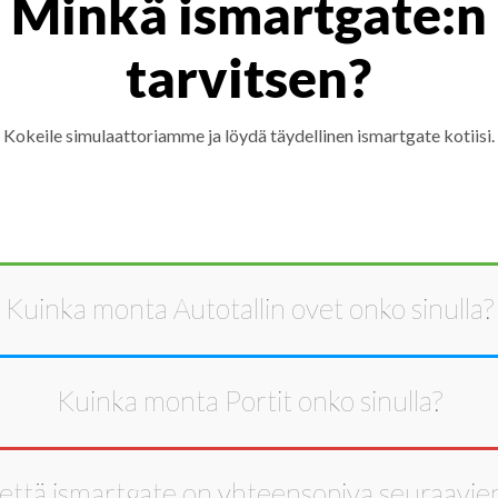
Minkä ismartgate:n
tarvitsen?
Kokeile simulaattoriamme ja löydä täydellinen ismartgate kotiisi.
Kuinka monta
Autotallin ovet
onko sinulla?
Kuinka monta
Portit
onko sinulla?
että ismartgate on yhteensopiva seuraavie