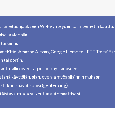
portin etäohjaukseen Wi-Fi-yhteyden tai Internetin kautta.
isella videolla.
tai kiinni.
 HomeKitin, Amazon Alexan, Google Homeen, IFTTT:n tai Sa
n tai portin.
 autotallin oven tai portin käyttämiseen.
 etänä käyttäjän, ajan, oven ja myös sijainnin mukaan.
sti, kun saavut kotiisi (geofencing).
pitäisi avautua ja sulkeutua automaattisesti.