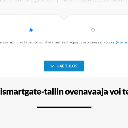
 ei sovi näihin vaihtoehtoihin, lähetä meille sähköpostia osoitteeseen
support@ismar
HAE TULOS
ismartgate-tallin ovenavaaja voi 