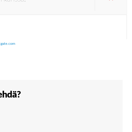
tgate.com
tehdä?