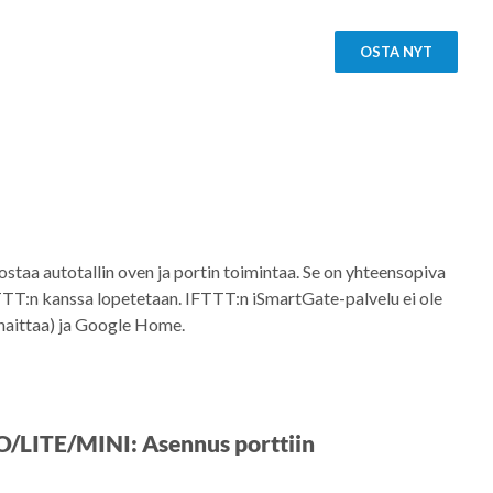
OSTA NYT
ostaa autotallin oven ja portin toimintaa. Se on yhteensopiva
T:n kanssa lopetetaan. IFTTT:n iSmartGate-palvelu ei ole
haittaa) ja Google Home.
O/LITE/MINI: Asennus porttiin