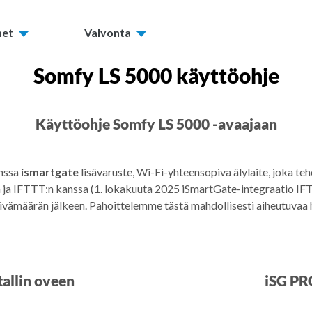
met
Valvonta
Somfy LS 5000 käyttöohje
Käyttöohje Somfy LS 5000 -avaajaan
anssa
ismartgate
lisävaruste, Wi-Fi-yhteensopiva älylaite, joka teh
a IFTTT:n kanssa (1. lokakuuta 2025 iSmartGate-integraatio IFTT
äivämäärän jälkeen. Pahoittelemme tästä mahdollisesti aiheutuvaa 
allin oveen
iSG PR