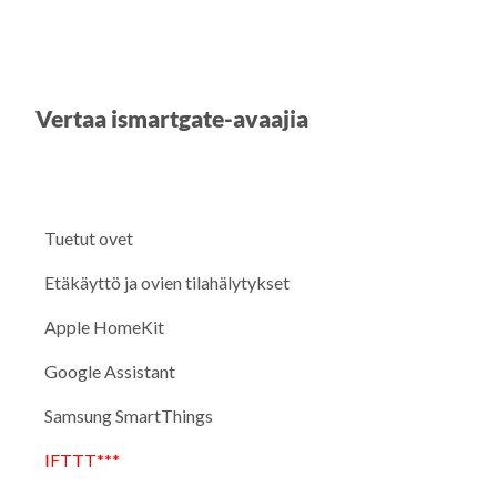
Vertaa ismartgate-avaajia
Tuetut ovet
Etäkäyttö ja ovien tilahälytykset
Apple HomeKit
Google Assistant
Samsung SmartThings
IFTTT***