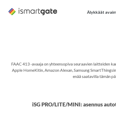
Siirry
sisältöön
Älykkäät avai
FAAC 413 -avaaja on yhteensopiva seuraavien laitteiden k
Apple HomeKitin, Amazon Alexan, Samsung SmartThingsin j
enää saatavilla tämän p
iSG PRO/LITE/MINI: asennus autot