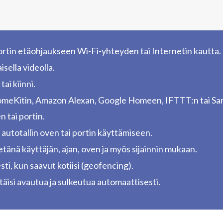
portin etäohjaukseen Wi-Fi-yhteyden tai Internetin kautta.
isella videolla.
tai kiinni.
 HomeKitin, Amazon Alexan, Google Homeen, IFTTT:n tai Sa
n tai portin.
 autotallin oven tai portin käyttämiseen.
 etänä käyttäjän, ajan, oven ja myös sijainnin mukaan.
sti, kun saavut kotiisi (geofencing).
pitäisi avautua ja sulkeutua automaattisesti.