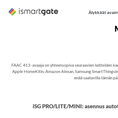
Siirry
sisältöön
Älykkäät avai
FAAC 413 -avaaja on yhteensopiva seuraavien laitteiden k
Apple HomeKitin, Amazon Alexan, Samsung SmartThingsin j
enää saatavilla tämän p
iSG PRO/LITE/MINI: asennus autot