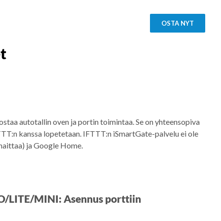
OSTA NYT
t
ostaa autotallin oven ja portin toimintaa. Se on yhteensopiva
T:n kanssa lopetetaan. IFTTT:n iSmartGate-palvelu ei ole
haittaa) ja Google Home.
O/LITE/MINI: Asennus porttiin