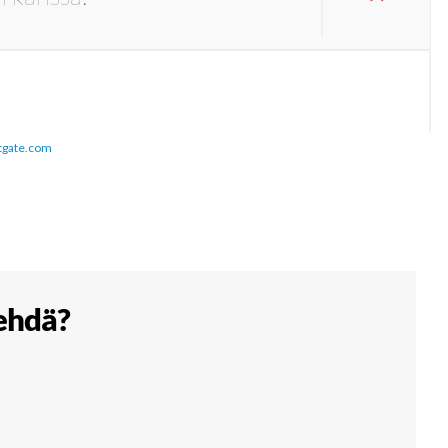
tgate.com
tehdä?