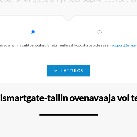
 ei sovi näihin vaihtoehtoihin, lähetä meille sähköpostia osoitteeseen
support@ismar
HAE TULOS
ismartgate-tallin ovenavaaja voi 