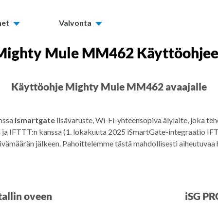
met
Valvonta
Mighty Mule MM462 Käyttöohjee
Käyttöohje Mighty Mule MM462 avaajalle
anssa
ismartgate
lisävaruste, Wi-Fi-yhteensopiva älylaite, joka teh
a IFTTT:n kanssa (1. lokakuuta 2025 iSmartGate-integraatio IFTT
äivämäärän jälkeen. Pahoittelemme tästä mahdollisesti aiheutuvaa 
allin oveen
iSG PR