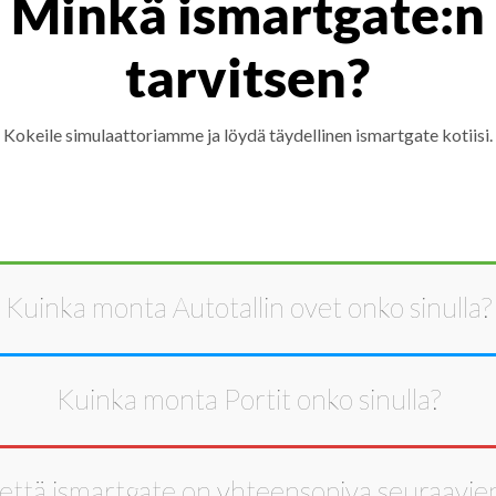
Minkä ismartgate:n
tarvitsen?
Kokeile simulaattoriamme ja löydä täydellinen ismartgate kotiisi.
Kuinka monta
Autotallin ovet
onko sinulla?
Kuinka monta
Portit
onko sinulla?
että ismartgate on yhteensopiva seuraavie