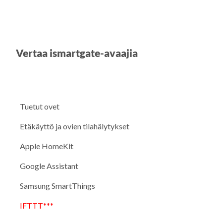
Vertaa ismartgate-avaajia
Tuetut ovet
Etäkäyttö ja ovien tilahälytykset
Apple HomeKit
Google Assistant
Samsung SmartThings
IFTTT***