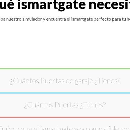
ué ismartgate necesi
ba nuestro simulador y encuentra el ismartgate perfecto para tu h
¿Cuántos
Puertas de garaje
¿Tienes?
¿Cuántos
Puertas
¿Tienes?
Quiero que el ismartgate sea compatible con