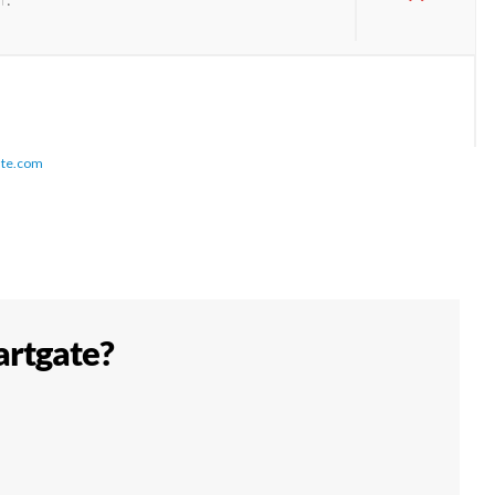
ate.com
artgate?