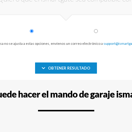
asa no se ajusta a estas opciones, envíenos un correo electrónico a
support@ismartg
OBTENER RESULTADO
ede hacer el mando de garaje ism