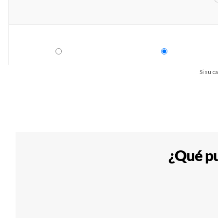
Si su c
¿Qué pu