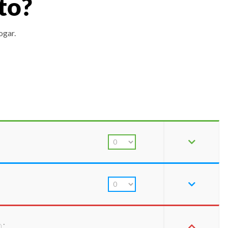
to?
ogar.
: