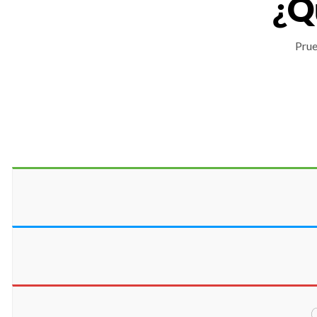
¿Q
Prue