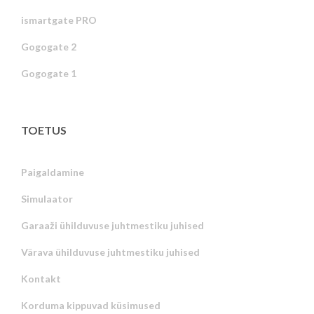
ismartgate PRO
Gogogate 2
Gogogate 1
TOETUS
Paigaldamine
Simulaator
Garaaži ühilduvuse juhtmestiku juhised
Värava ühilduvuse juhtmestiku juhised
Kontakt
Korduma kippuvad küsimused