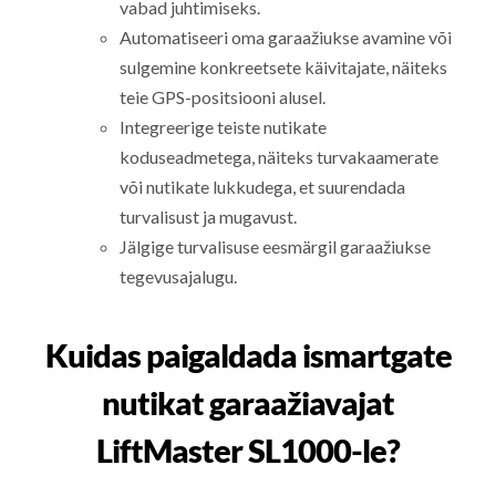
vabad juhtimiseks.
Automatiseeri oma garaažiukse avamine või
sulgemine konkreetsete käivitajate, näiteks
teie GPS-positsiooni alusel.
Integreerige teiste nutikate
koduseadmetega, näiteks turvakaamerate
või nutikate lukkudega, et suurendada
turvalisust ja mugavust.
Jälgige turvalisuse eesmärgil garaažiukse
tegevusajalugu.
Kuidas paigaldada ismartgate
nutikat garaažiavajat
LiftMaster SL1000-le?