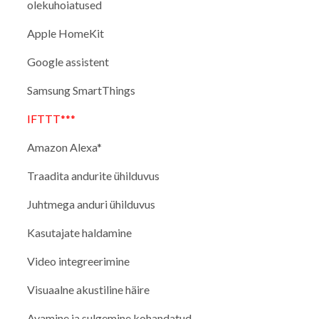
olekuhoiatused
Apple HomeKit
Google assistent
Samsung SmartThings
IFTTT***
Amazon Alexa*
Traadita andurite ühilduvus
Juhtmega anduri ühilduvus
Kasutajate haldamine
Video integreerimine
Visuaalne akustiline häire
Avamine ja sulgemine kohandatud