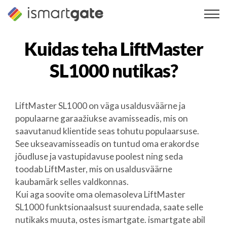
Skip
to
content
Kuidas teha
LiftMaster
SL1000
nutikas?
LiftMaster SL1000 on väga usaldusväärne ja
populaarne garaažiukse avamisseadis, mis on
saavutanud klientide seas tohutu populaarsuse.
See ukseavamisseadis on tuntud oma erakordse
jõudluse ja vastupidavuse poolest ning seda
toodab LiftMaster, mis on usaldusväärne
kaubamärk selles valdkonnas.
Kui aga soovite oma olemasoleva LiftMaster
SL1000 funktsionaalsust suurendada, saate selle
nutikaks muuta, ostes ismartgate. ismartgate abil