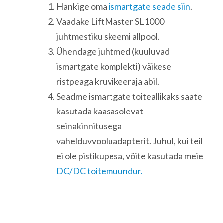
Hankige oma
ismartgate seade siin
.
Vaadake LiftMaster SL1000
juhtmestiku skeemi allpool.
Ühendage juhtmed (kuuluvad
ismartgate komplekti) väikese
ristpeaga kruvikeeraja abil.
Seadme ismartgate toiteallikaks saate
kasutada kaasasolevat
seinakinnitusega
vahelduvvooluadapterit. Juhul, kui teil
ei ole pistikupesa, võite kasutada meie
DC/DC toitemuundur.