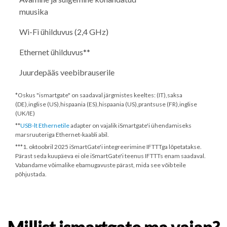
muusika
Wi-Fi ühilduvus (2,4 GHz)
Ethernet ühilduvus**
Juurdepääs veebibrauserile
*Oskus "ismartgate" on saadaval järgmistes keeltes: (IT),saksa
(DE),inglise (US),hispaania (ES),hispaania (US),prantsuse (FR),inglise
(UK/IE)
**
USB-lt Ethernetile
adapter on vajalik iSmartgate'i ühendamiseks
marsruuteriga Ethernet-kaabli abil.
***
1. oktoobril 2025
iSmartGate'i integreerimine IFTTTga lõpetatakse.
Pärast seda kuupäeva ei ole iSmartGate'i teenus IFTTTs enam saadaval.
Vabandame võimalike ebamugavuste pärast, mida see võib teile
põhjustada.