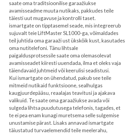
saate oma traditsioonilise garaažiukse
avamisseadme muuta nutikaks, pakkudes teile
täiesti uut mugavuse ja kontrolli taset.
ismartgate on tipptasemel seade, mis integreerub
sujuvalt teie LiftMaster SL1000-ga, võimaldades
teil juhtida oma garaaži ust ükskõik kust, kasutades
oma nutitelefoni. Tänu lihtsale
paigaldusprotsessile saate oma olemasolevat
avamisseadet kiiresti uuendada, ilma et oleks vaja
täiendavaid juhtmeid või keerulisi seadistusi.
Kui ismartgate on ühendatud, pakub see teile
mitmeid nutikaid funktsioone, sealhulgas
kaugjuurdepääsu, reaalajas teavitusi ja ajakava
valikuid. Te saate oma garaažiukse avada või
sulgeda lihtsa puudutusega telefonis, tagades, et
te ei pea enam kunagi muretsema selle sulgemise
unustamise pärast. Lisaks annavad ismartgate
täiustatud turvaelemendid teile meelerahu,