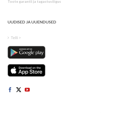
Toote garantii ja tagastusõigus
Latvian
Greek
Finnish
UUDISED JA UUENDUSED
Hungarian
Turkish
Telli >
Polish
Italian
Danish
Dutch
Swedish
Norwegian
German
French
Spanish