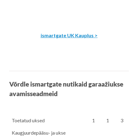
ismartgate UK Kauplus >
Võrdle ismartgate nutikaid garaažiukse
avamisseadmeid
Toetatud uksed
1
1
3
Kaugjuurdepääsu- ja ukse