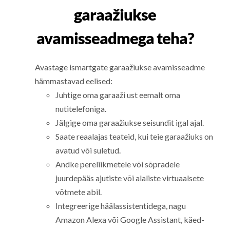
garaažiukse
avamisseadmega teha?
Avastage ismartgate garaažiukse avamisseadme
hämmastavad eelised:
Juhtige oma garaaži ust eemalt oma
nutitelefoniga.
Jälgige oma garaažiukse seisundit igal ajal.
Saate reaalajas teateid, kui teie garaažiuks on
avatud või suletud.
Andke pereliikmetele või sõpradele
juurdepääs ajutiste või alaliste virtuaalsete
võtmete abil.
Integreerige häälassistentidega, nagu
Amazon Alexa või Google Assistant, käed-