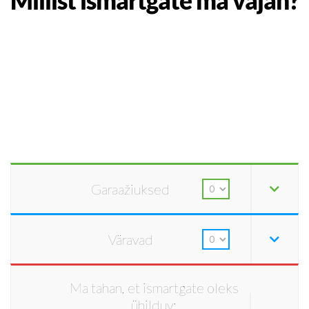
Millist ismartgate ma vajan?
Garaažiuksed
Väravad
Ma tahan, et ismartgate oleks
ühilduv: