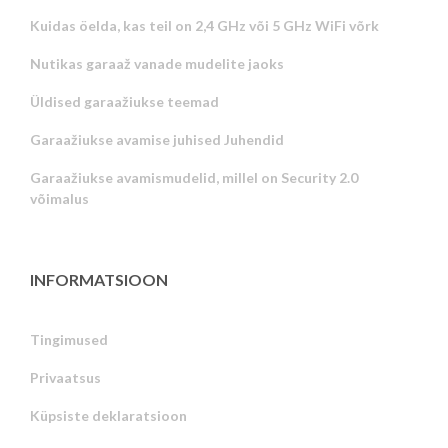
Kuidas öelda, kas teil on 2,4 GHz või 5 GHz WiFi võrk
Nutikas garaaž vanade mudelite jaoks
Üldised garaažiukse teemad
Garaažiukse avamise juhised Juhendid
Garaažiukse avamismudelid, millel on Security 2.0
võimalus
INFORMATSIOON
Tingimused
Privaatsus
Russian
Küpsiste deklaratsioon
Portuguese