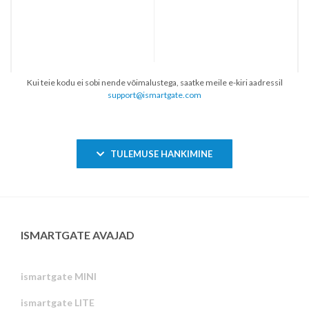
Kui teie kodu ei sobi nende võimalustega, saatke meile e-kiri aadressil
support@ismartgate.com
TULEMUSE HANKIMINE
ISMARTGATE AVAJAD
ismartgate MINI
ismartgate LITE