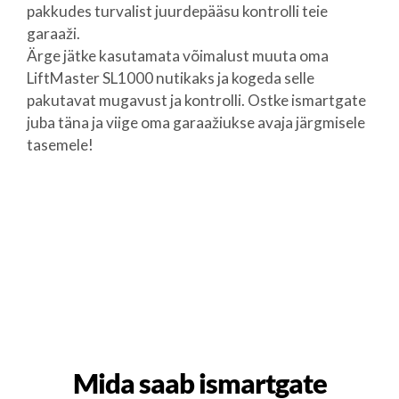
pakkudes turvalist juurdepääsu kontrolli teie
garaaži.
Ärge jätke kasutamata võimalust muuta oma
LiftMaster SL1000 nutikaks ja kogeda selle
pakutavat mugavust ja kontrolli. Ostke ismartgate
juba täna ja viige oma garaažiukse avaja järgmisele
tasemele!
Mida saab ismartgate