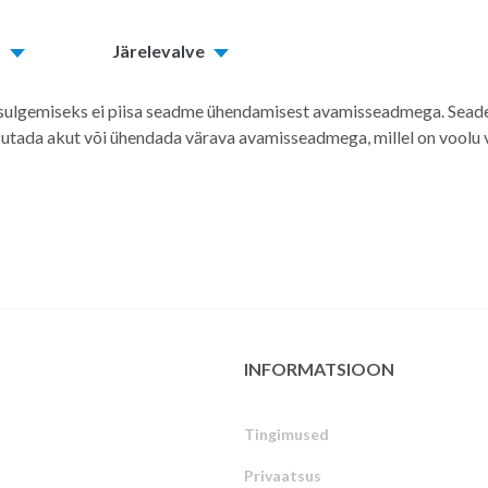
d
Järelevalve
a sulgemiseks ei piisa seadme ühendamisest avamisseadmega. Sead
sutada akut või ühendada värava avamisseadmega, millel on voolu vä
INFORMATSIOON
Tingimused
Privaatsus