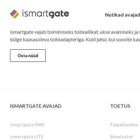
Skip
to
Nutikad avaja
content
ismartgate vajab toimimiseks toiteallikat, ukse avamiseks j
külge kaasasoleva toiteadapteriga. Kuid juhul, kui soovite ka
Osta nüüd
ISMARTGATE AVAJAD
TOETUS
ismartgate MINI
Paigaldamine
ismartgate LITE
Simulaator