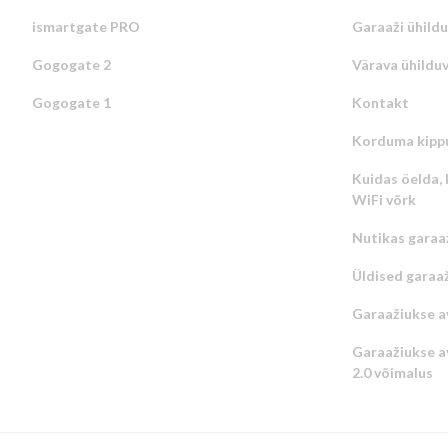
ismartgate PRO
Garaaži ühild
Gogogate 2
Värava ühildu
Gogogate 1
Kontakt
Korduma kipp
Kuidas öelda, 
WiFi võrk
Nutikas garaa
Üldised garaa
Garaažiukse a
Garaažiukse av
2.0 võimalus