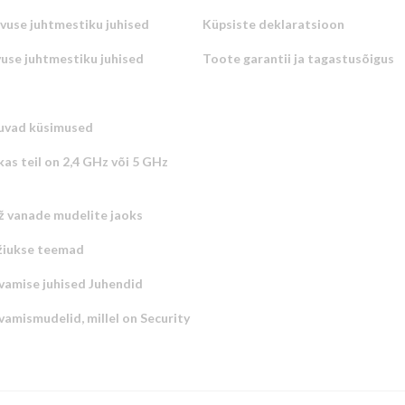
uvuse juhtmestiku juhised
Küpsiste deklaratsioon
vuse juhtmestiku juhised
Toote garantii ja tagastusõigus
uvad küsimused
kas teil on 2,4 GHz või 5 GHz
ž vanade mudelite jaoks
žiukse teemad
vamise juhised Juhendid
amismudelid, millel on Security