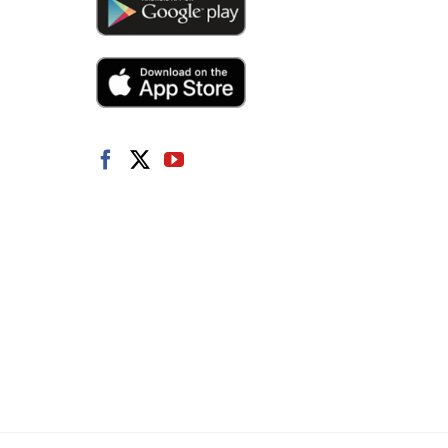
Portuguese
Latvian
Greek
Finnish
Hungarian
Turkish
Polish
Italian
Danish
Dutch
Swedish
Norwegian
German