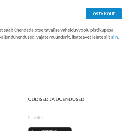
OSTA KOHE
et saab ühendada otse tavalise vahelduvvoolu pistikupesa
ljundühendused, vajate muundurit, lisateavet leiate siit
siin
.
UUDISED JA UUENDUSED
Telli >
Russian