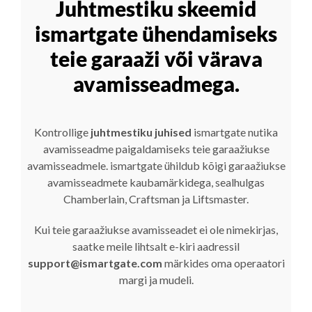
Juhtmestiku skeemid
ismartgate ühendamiseks
teie garaaži või värava
avamisseadmega.
Kontrollige
juhtmestiku juhised
ismartgate nutika
avamisseadme paigaldamiseks teie garaažiukse
avamisseadmele. ismartgate ühildub kõigi garaažiukse
avamisseadmete kaubamärkidega, sealhulgas
Chamberlain, Craftsman ja Liftsmaster.
Kui teie garaažiukse avamisseadet ei ole nimekirjas,
saatke meile lihtsalt e-kiri aadressil
support@ismartgate.com
märkides oma operaatori
margi ja mudeli.