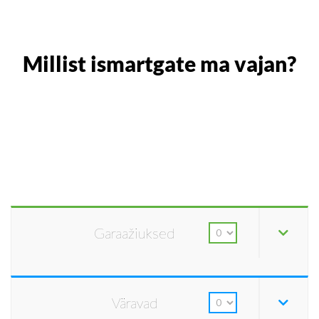
Millist ismartgate ma vajan?
Garaažiuksed
Väravad