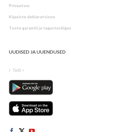
Privaatsus
Russian
Küpsiste deklaratsioon
Portuguese
Toote garantii ja tagastusõigus
Latvian
Greek
Finnish
UUDISED JA UUENDUSED
Hungarian
Turkish
Telli >
Polish
Italian
Danish
Dutch
Swedish
Norwegian