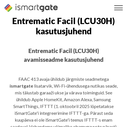
Skip
to
content
Entrematic Facil (LCU30H)
kasutusjuhend
Entrematic Facil (LCU30H)
avamisseadme kasutusjuhend
FAAC 413 avaja ühildub järgmiste seadmetega
ismartgate
lisatarvik, Wi-Fi-ühendusega nutikas seade,
mis täiustab garaaži ukse ja värava toiminguid. See
ühildub Apple HomeKit, Amazon Alexa, Samsung
SmartThings, IFTTT (1. oktoobril 2025 lõpetatakse
iSmartGate'i integreerimine IFTTT-ga. Pärast seda
kuupäeva ei ole iSmartGate'i teenus IFTTT-s enam
saadaval. Vabandame võimalike ebamugavuste pärast)