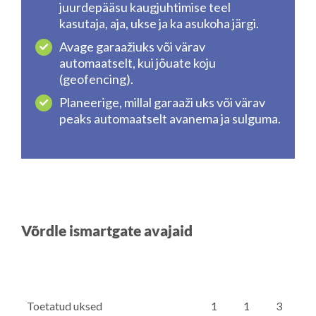
juurdepääsu kaugjuhtimise teel
kasutaja, aja, ukse ja ka asukoha järgi.
Avage garaažiuks või värav
automaatselt, kui jõuate koju
(geofencing).
Planeerige, millal garaaži uks või värav
peaks automaatselt avanema ja sulguma.
Võrdle ismartgate avajaid
Toetatud uksed
1
1
3