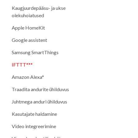
Kaugjuurdepääsu- ja ukse
olekuhoiatused
Apple HomeKit
Google assistent
Samsung SmartThings
IFTTT***
Amazon Alexa*
Traadita andurite ühilduvus
Juhtmega anduri ühilduvus
Kasutajate haldamine
Video integreerimine