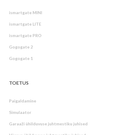
ismartgate MINI
ismartgate LITE
ismartgate PRO
Gogogate 2
Gogogate 1
TOETUS
Paigaldamine
Simulaator
Garaaži ühilduvuse juhtmestiku juhised