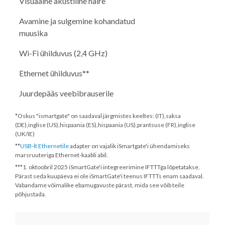
Visuaalne akustiline häire
Avamine ja sulgemine kohandatud
muusika
Wi-Fi ühilduvus (2,4 GHz)
Ethernet ühilduvus**
Juurdepääs veebibrauserile
*Oskus "ismartgate" on saadaval järgmistes keeltes: (IT),saksa
(DE),inglise (US),hispaania (ES),hispaania (US),prantsuse (FR),inglise
(UK/IE)
**
USB-lt Ethernetile
adapter on vajalik iSmartgate'i ühendamiseks
marsruuteriga Ethernet-kaabli abil.
***
1. oktoobril 2025
iSmartGate'i integreerimine IFTTTga lõpetatakse.
Pärast seda kuupäeva ei ole iSmartGate'i teenus IFTTTs enam saadaval.
Vabandame võimalike ebamugavuste pärast, mida see võib teile
põhjustada.