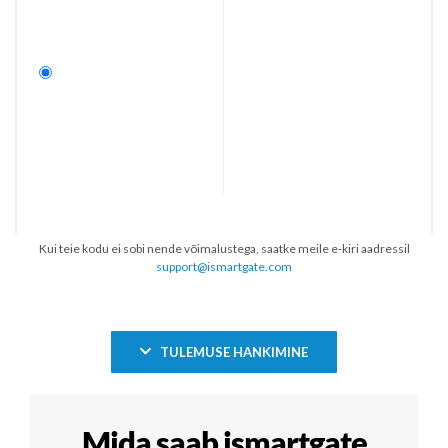
Kui teie kodu ei sobi nende võimalustega, saatke meile e-kiri aadressil
support@ismartgate.com
TULEMUSE HANKIMINE
Mida saab ismartgate