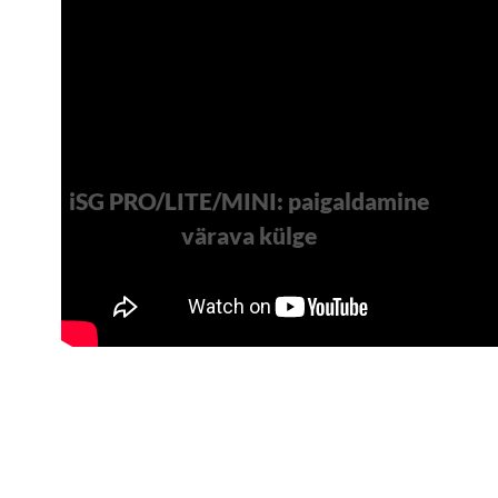
iSG PRO/LITE/MINI: paigaldamine
värava külge