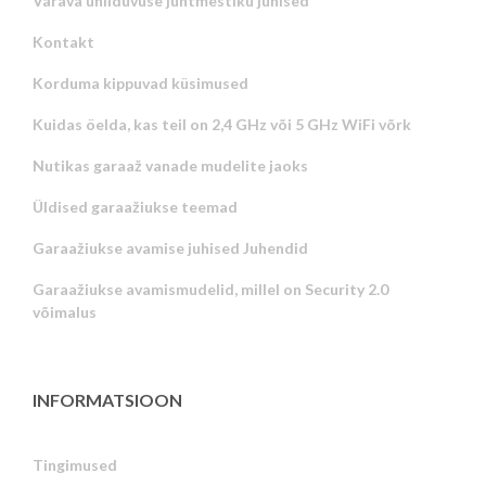
Värava ühilduvuse juhtmestiku juhised
Kontakt
Korduma kippuvad küsimused
Kuidas öelda, kas teil on 2,4 GHz või 5 GHz WiFi võrk
Nutikas garaaž vanade mudelite jaoks
Üldised garaažiukse teemad
Garaažiukse avamise juhised Juhendid
Garaažiukse avamismudelid, millel on Security 2.0
võimalus
INFORMATSIOON
Tingimused