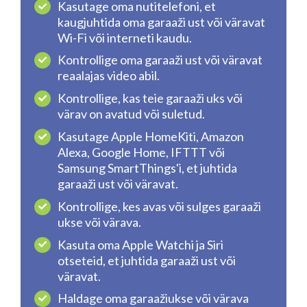
Kasutage oma nutitelefoni, et
kaugjuhtida oma garaaži ust või väravat
Wi-Fi või interneti kaudu.
Kontrollige oma garaaži ust või väravat
reaalajas video abil.
Kontrollige, kas teie garaaži uks või
värav on avatud või suletud.
Kasutage Apple HomeKiti, Amazon
Alexa, Google Home, IFTTT või
Samsung SmartThings'i, et juhtida
garaaži ust või väravat.
Kontrollige, kes avas või sulges garaaži
ukse või värava.
Kasuta oma Apple Watchi ja Siri
otseteid, et juhtida garaaži ust või
väravat.
Haldage oma garaažiukse või värava