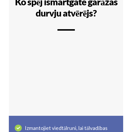
Ko spēj ismartgate garāžas
durvju atvērējs?
Izmantojiet viedtālruni, lai tālvadības