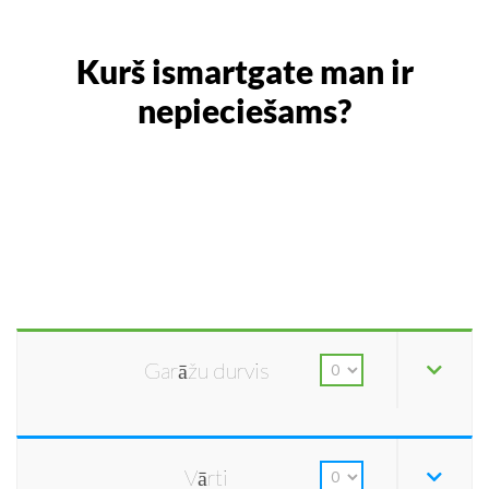
Kurš ismartgate man ir
nepieciešams?
Garāžu durvis
Vārti