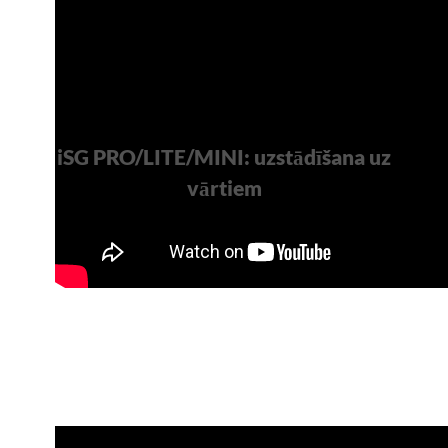
iSG PRO/LITE/MINI: uzstādīšana uz
vārtiem