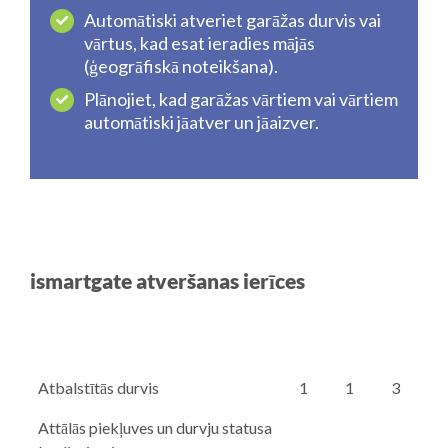
Automātiski atveriet garāžas durvis vai
vārtus, kad esat ieradies mājās
(ģeogrāfiskā noteikšana).
Plānojiet, kad garāžas vārtiem vai vārtiem
automātiski jāatver un jāaizver.
ismartgate atveršanas ierīces
Atbalstītās durvis
1
1
3
Attālās piekļuves un durvju statusa