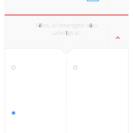
Vēlos, lai ismartgate būtu
saderīgs ar: