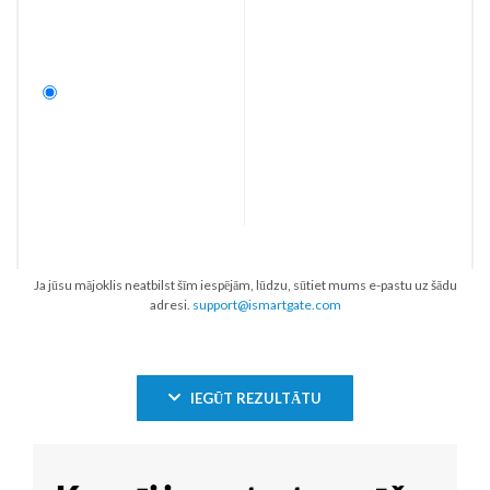
Ja jūsu mājoklis neatbilst šīm iespējām, lūdzu, sūtiet mums e-pastu uz šādu
adresi.
support@ismartgate.com
IEGŪT REZULTĀTU