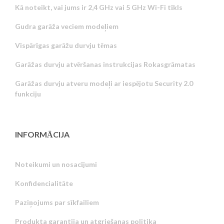
Kā noteikt, vai jums ir 2,4 GHz vai 5 GHz Wi-Fi tīkls
Gudra garāža veciem modeļiem
Vispārīgas garāžu durvju tēmas
Garāžas durvju atvēršanas instrukcijas Rokasgrāmatas
Garāžas durvju atveru modeļi ar iespējotu Security 2.0
funkciju
INFORMĀCIJA
Noteikumi un nosacījumi
Konfidencialitāte
Russian
Paziņojums par sīkfailiem
Portuguese
Produkta garantija un atgriešanas politika