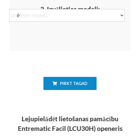
2. Izvēlieties modeli:
PIRKT TAGAD
Lejupielādēt lietošanas pamācību
Entrematic Facil (LCU30H) openeris