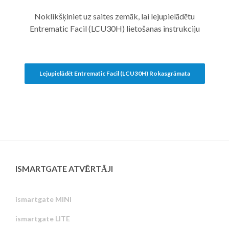
Noklikšķiniet uz saites zemāk, lai lejupielādētu
Entrematic Facil (LCU30H) lietošanas instrukciju
Lejupielādēt Entrematic Facil (LCU30H) Rokasgrāmata
ISMARTGATE ATVĒRTĀJI
ismartgate MINI
ismartgate LITE