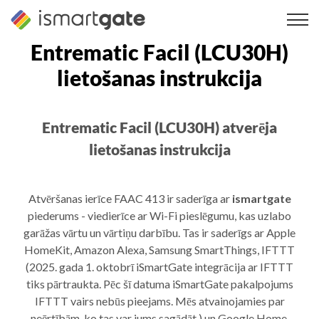
Pāriet
uz
saturu
Entrematic Facil (LCU30H)
lietošanas instrukcija
Entrematic Facil (LCU30H) atverēja
lietošanas instrukcija
Atvēršanas ierīce FAAC 413 ir saderīga ar
ismartgate
piederums - viedierīce ar Wi-Fi pieslēgumu, kas uzlabo
garāžas vārtu un vārtiņu darbību. Tas ir saderīgs ar Apple
HomeKit, Amazon Alexa, Samsung SmartThings, IFTTT
(2025. gada 1. oktobrī iSmartGate integrācija ar IFTTT
tiks pārtraukta. Pēc šī datuma iSmartGate pakalpojums
IFTTT vairs nebūs pieejams. Mēs atvainojamies par
neērtībām, ko tas var jums sagādāt.) un Google Home.