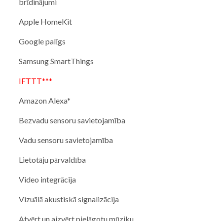
brīdinājumi
Apple HomeKit
Google palīgs
Samsung SmartThings
IFTTT***
Amazon Alexa*
Bezvadu sensoru savietojamība
Vadu sensoru savietojamība
Lietotāju pārvaldība
Video integrācija
Vizuālā akustiskā signalizācija
Atvērt un aizvērt pielāgotu mūziku