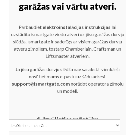
garāžas vai vārtu atveri.
Pārbaudiet
elektroinstalācijas instrukcijas
lai
uzstādītu ismartgate viedo atveri uz jūsu garāžas durvju
slēdža. ismartgate ir saderīgs ar visiem garāžas durvju
atveru zīmoliem, tostarp Chamberlain, Craftsman un
Liftsmaster atveriem.
Ja jūsu garāžas durvju slēdža nav sarakstā, vienkārši
nosūtiet mums e-pastu uz šādu adresi.
support@ismartgate.com
norādot operatora zīmolu
un modeli.
1. Izvēlieties ražotāju: