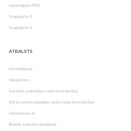
ismartgate PRO
Gogogate 2
Gogogate 1
ATBALSTS
Uzstādīšana
Simulators
Garāžas saderības vadu instrukcijas
Vārtu savietojamības vadu vadu instrukcijas
Sazinieties ar
Biežāk uzdotie jautājumi