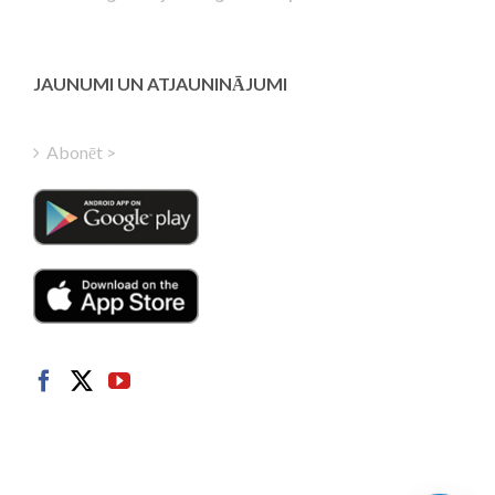
Estonian
Greek
Finnish
JAUNUMI UN ATJAUNINĀJUMI
Hungarian
Turkish
Abonēt >
Polish
Italian
Danish
Dutch
Swedish
Norwegian
German
French
Spanish