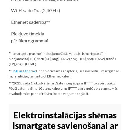
Wi-Fi saderība (2,4GHz)
Ethernet saderība**
Piekļuve tīmekļa
pārlūkprogrammai
*"ismartgate prasme" ir pieejama šādās valodās: ismartgate1T ir
pieejama: itāļu (IT),vācu (DE),angļu (ASV),spāņu (ES),spāņu (ASV),franču
(FR),angļu (UK/IE).
**
USB uz Ethernet
ir nepieciešams adapteris, lai savienotu iSmartgate ar
maršrutētāju, izmantojot Ethernet kabeli.
***
2025. gada 1. oktobrī
iSmartGate integrācija ar IFTTT tiks pārtraukta.
Pēc šī datuma iSmartGate pakalpojums IFTTT vairs nebūs pieejams. Mēs
atvainojamies par neērtībām, ko tas var jums sagādāt.
Elektroinstalācijas shēmas
ismartgate savienošanai ar