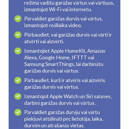
režīmā vadītu garāžas vārtus vai vārtiņus,
izmantojot Wi-Fi vai internetu.
Pārvaldiet garāžas durvis vai vārtus,
izmantojot reāllaika video.
Pārbaudiet, vai garāžas durvis vai vārti ir
atvērti vai aizvērti.
Izmantojiet Apple HomeKit, Amazon
Alexa, Google Home, IFTTT vai
Samsung SmartThings, lai darbinātu
garāžas durvis vai vārtus.
Pārbaudiet, kurš ir atvēris vai aizvēris
garāžas durvis vai vārtus.
Izmantojot Apple Watch un Siri saīsnes,
darbini garāžas durvis vai vārtus.
Pārvaldiet garāžas durvju vai vārtu
piekļuvi attālināti pēc lietotāja, laika,
durvīm un atrašanās vietas.