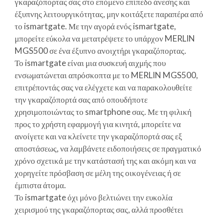
γκαραζόπορτας σας στο επόμενο επίπεδο άνεσης και
έξυπνης λειτουργικότητας, μην κοιτάξετε παραπέρα από
το ismartgate. Με την αγορά ενός ismartgate,
μπορείτε εύκολα να μετατρέψετε το υπάρχον MERLIN
MGS500 σε ένα έξυπνο ανοιχτήρι γκαραζόπορτας.
Το ismartgate είναι μια συσκευή αιχμής που
ενσωματώνεται απρόσκοπτα με το MERLIN MGS500,
επιτρέποντάς σας να ελέγχετε και να παρακολουθείτε
την γκαραζόπορτά σας από οπουδήποτε
χρησιμοποιώντας το smartphone σας. Με τη φιλική
προς το χρήστη εφαρμογή για κινητά, μπορείτε να
ανοίγετε και να κλείνετε την γκαραζόπορτά σας εξ
αποστάσεως, να λαμβάνετε ειδοποιήσεις σε πραγματικό
χρόνο σχετικά με την κατάστασή της και ακόμη και να
χορηγείτε πρόσβαση σε μέλη της οικογένειας ή σε
έμπιστα άτομα.
Το ismartgate όχι μόνο βελτιώνει την ευκολία
χειρισμού της γκαραζόπορτας σας, αλλά προσθέτει