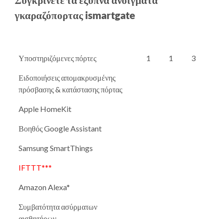
γκαραζόπορτας ismartgate
Υποστηριζόμενες πόρτες
1
1
3
Ειδοποιήσεις απομακρυσμένης
πρόσβασης & κατάστασης πόρτας
Apple HomeKit
Βοηθός Google Assistant
Samsung SmartThings
IFTTT***
Amazon Alexa*
Συμβατότητα ασύρματων
αισθητήρων