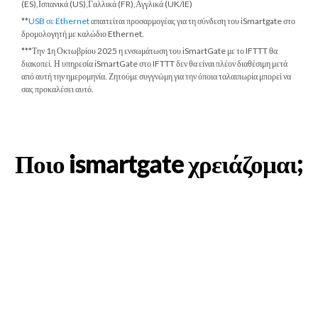
(ES),Ισπανικά (US),Γαλλικά (FR),Αγγλικά (UK/IE)
**
USB σε Ethernet
απαιτείται προσαρμογέας για τη σύνδεση του iSmartgate στο
δρομολογητή με καλώδιο Ethernet.
***
Την 1η Οκτωβρίου 2025
η ενσωμάτωση του iSmartGate με το IFTTT θα
διακοπεί. Η υπηρεσία iSmartGate στο IFTTT δεν θα είναι πλέον διαθέσιμη μετά
από αυτή την ημερομηνία. Ζητούμε συγγνώμη για την όποια ταλαιπωρία μπορεί να
σας προκαλέσει αυτό.
Ποιο ismartgate χρειάζομαι;