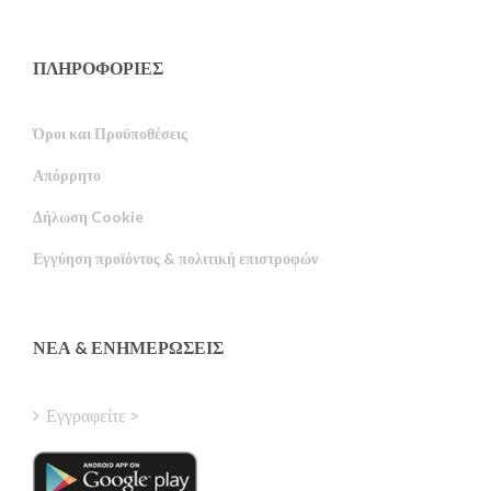
ΠΛΗΡΟΦΟΡΙΕΣ
Όροι και Προϋποθέσεις
Απόρρητο
Russian
Δήλωση Cookie
Portuguese
Εγγύηση προϊόντος & πολιτική επιστροφών
Estonian
Latvian
Finnish
ΝΈΑ & ΕΝΗΜΕΡΏΣΕΙΣ
Hungarian
Turkish
Εγγραφείτε >
Polish
Italian