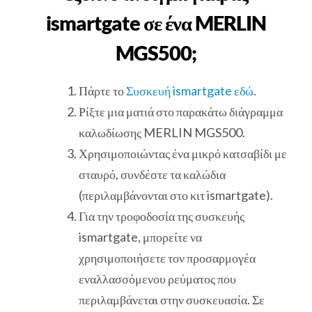
ismartgate σε ένα MERLIN
MGS500;
Πάρτε το
Συσκευή ismartgate εδώ
.
Ρίξτε μια ματιά στο παρακάτω διάγραμμα
καλωδίωσης MERLIN MGS500.
Χρησιμοποιώντας ένα μικρό κατσαβίδι με
σταυρό, συνδέστε τα καλώδια
(περιλαμβάνονται στο κιτ ismartgate).
Για την τροφοδοσία της συσκευής
ismartgate, μπορείτε να
χρησιμοποιήσετε τον προσαρμογέα
εναλλασσόμενου ρεύματος που
περιλαμβάνεται στην συσκευασία. Σε