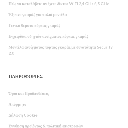
Πώς να καταλάβετε αν έχετε δίκτυο WiFi 2,4 GHz ή 5 GHz
Έξυπνο γκαράζ για παλιά μοντέλα
Γενικά θέματα πόρτας γκαράζ
Εγχειρίδια οδηγιών ανοίγματος πόρτας γκαράζ
Μοντέλα ανοίγματος πόρτας γκαράζ με δυνατότητα Security
2.0
ΠΛΗΡΟΦΟΡΙΕΣ
Russian
Όροι και Προϋποθέσεις
Portuguese
Απόρρητο
Estonian
Δήλωση Cookie
Latvian
Εγγύηση προϊόντος & πολιτική επιστροφών
Finnish