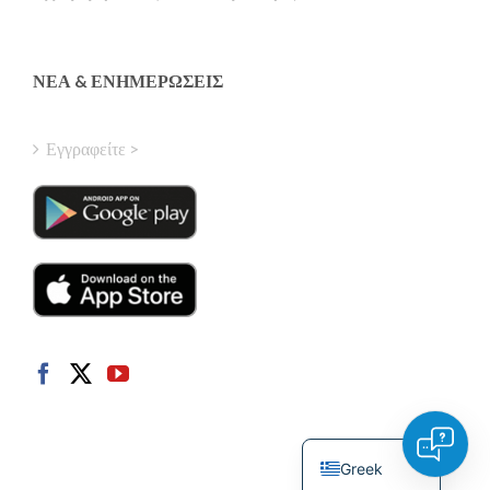
Hungarian
Turkish
ΝΈΑ & ΕΝΗΜΕΡΏΣΕΙΣ
Polish
Italian
Εγγραφείτε >
Danish
Dutch
Swedish
Norwegian
German
French
Spanish
English
Greek