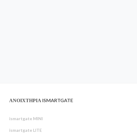
ΑΝΟΙΧΤΉΡΙΑ ISMARTGATE
ismartgate MINI
ismartgate LITE