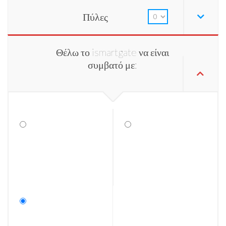
Πύλες
Θέλω το ismartgate να είναι
συμβατό με: