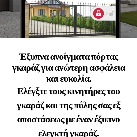
Έξυπνα ανοίγματα πόρτας
γκαράζ για ανώτερη ασφάλεια
και ευκολία.
Ελέγξτε τους κινητήρες του
γκαράζ και της πύλης σας εξ
αποστάσεως με έναν έξυπνο
ελεγκτή γκαράζ.