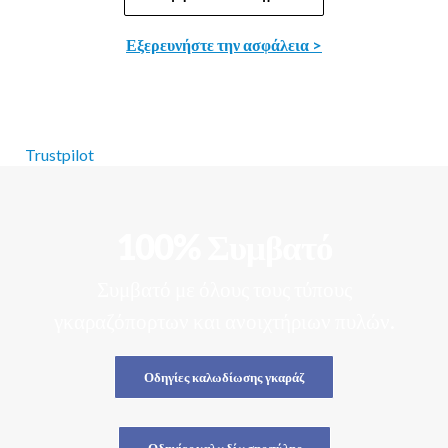
Εξερευνήστε την ασφάλεια >
Trustpilot
100% Συμβατό
Συμβατό με όλους τους τύπους
γκαραζόπορτων και ανοιχτήριων πυλών.
Οδηγίες καλωδίωσης γκαράζ