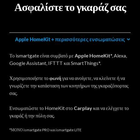
Ασφαλίστε το γκαράζ σας
Apple HomeKit + περισσότερες ενσωματώσεις
Το ismartgate είναι συμβατό με
Apple HomeKit
*, Alexa,
Google Assistant, IFTTT και SmartThings*.
Χρησιμοποιήστε το
φωνή
για να ανοίγετε, να κλείνετε ή να
γνωρίζετε την κατάσταση των κινητήρων της γκαραζόπορτας
σας.
Ενσωματώστε το HomeKit στο
Carplay
και να ελέγχετε το
γκαράζ ή την πύλη σας.
*ΜΟΝΟ ismartgate PRO και ismartgate LITE