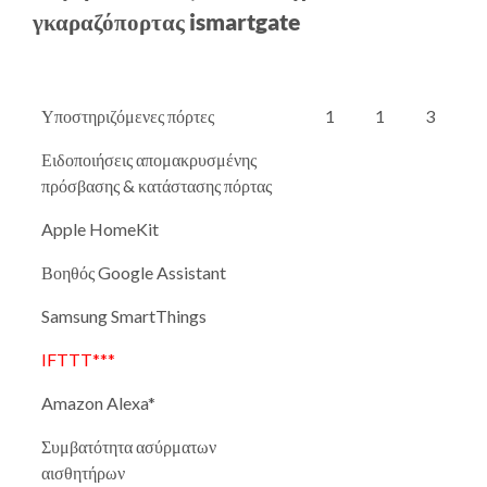
γκαραζόπορτας ismartgate
Υποστηριζόμενες πόρτες
1
1
3
Ειδοποιήσεις απομακρυσμένης
πρόσβασης & κατάστασης πόρτας
Apple HomeKit
Βοηθός Google Assistant
Samsung SmartThings
IFTTT***
Amazon Alexa*
Συμβατότητα ασύρματων
αισθητήρων