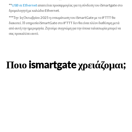
**
USB σε Ethernet
απαιτείται προσαρμογέας για τη σύνδεση του iSmartgate στο
δρομολογητή με καλώδιο Ethernet.
***
Την 1η Οκτωβρίου 2025
η ενσωμάτωση του iSmartGate με το IFTTT θα
διακοπεί. Η υπηρεσία iSmartGate στο IFTTT δεν θα είναι πλέον διαθέσιμη μετά
από αυτή την ημερομηνία. Ζητούμε συγγνώμη για την όποια ταλαιπωρία μπορεί να
σας προκαλέσει αυτό.
Ποιο ismartgate χρειάζομαι;