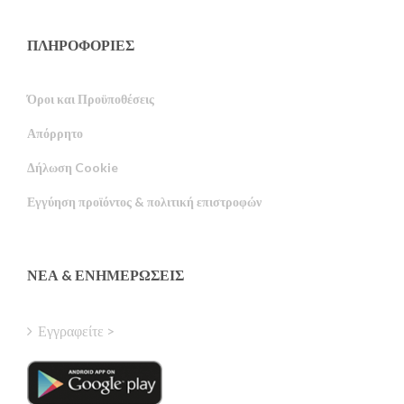
ΠΛΗΡΟΦΟΡΙΕΣ
Όροι και Προϋποθέσεις
Απόρρητο
Russian
Δήλωση Cookie
Portuguese
Εγγύηση προϊόντος & πολιτική επιστροφών
Estonian
Latvian
Finnish
ΝΈΑ & ΕΝΗΜΕΡΏΣΕΙΣ
Hungarian
Turkish
Εγγραφείτε >
Polish
Italian