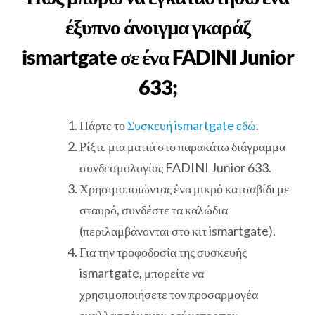
έξυπνο άνοιγμα γκαράζ
ismartgate σε ένα FADINI Junior
633;
Πάρτε το
Συσκευή ismartgate εδώ
.
Ρίξτε μια ματιά στο παρακάτω διάγραμμα
συνδεσμολογίας FADINI Junior 633.
Χρησιμοποιώντας ένα μικρό κατσαβίδι με
σταυρό, συνδέστε τα καλώδια
(περιλαμβάνονται στο κιτ ismartgate).
Για την τροφοδοσία της συσκευής
ismartgate, μπορείτε να
χρησιμοποιήσετε τον προσαρμογέα