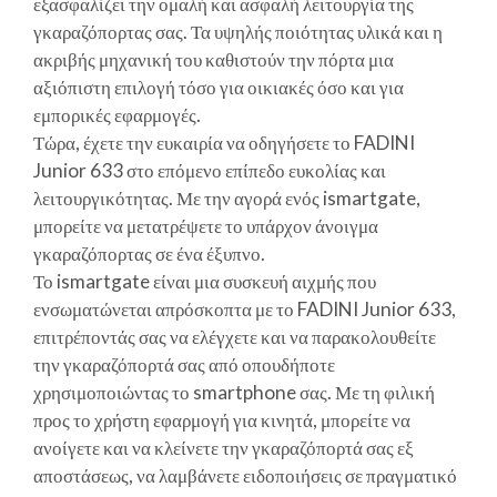
εξασφαλίζει την ομαλή και ασφαλή λειτουργία της
γκαραζόπορτας σας. Τα υψηλής ποιότητας υλικά και η
ακριβής μηχανική του καθιστούν την πόρτα μια
αξιόπιστη επιλογή τόσο για οικιακές όσο και για
εμπορικές εφαρμογές.
Τώρα, έχετε την ευκαιρία να οδηγήσετε το FADINI
Junior 633 στο επόμενο επίπεδο ευκολίας και
λειτουργικότητας. Με την αγορά ενός ismartgate,
μπορείτε να μετατρέψετε το υπάρχον άνοιγμα
γκαραζόπορτας σε ένα έξυπνο.
Το ismartgate είναι μια συσκευή αιχμής που
ενσωματώνεται απρόσκοπτα με το FADINI Junior 633,
επιτρέποντάς σας να ελέγχετε και να παρακολουθείτε
την γκαραζόπορτά σας από οπουδήποτε
χρησιμοποιώντας το smartphone σας. Με τη φιλική
προς το χρήστη εφαρμογή για κινητά, μπορείτε να
ανοίγετε και να κλείνετε την γκαραζόπορτά σας εξ
αποστάσεως, να λαμβάνετε ειδοποιήσεις σε πραγματικό