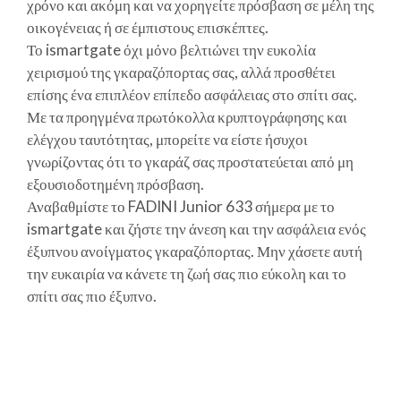
χρόνο και ακόμη και να χορηγείτε πρόσβαση σε μέλη της
οικογένειας ή σε έμπιστους επισκέπτες.
Το ismartgate όχι μόνο βελτιώνει την ευκολία
χειρισμού της γκαραζόπορτας σας, αλλά προσθέτει
επίσης ένα επιπλέον επίπεδο ασφάλειας στο σπίτι σας.
Με τα προηγμένα πρωτόκολλα κρυπτογράφησης και
ελέγχου ταυτότητας, μπορείτε να είστε ήσυχοι
γνωρίζοντας ότι το γκαράζ σας προστατεύεται από μη
εξουσιοδοτημένη πρόσβαση.
Αναβαθμίστε το FADINI Junior 633 σήμερα με το
ismartgate και ζήστε την άνεση και την ασφάλεια ενός
έξυπνου ανοίγματος γκαραζόπορτας. Μην χάσετε αυτή
την ευκαιρία να κάνετε τη ζωή σας πιο εύκολη και το
σπίτι σας πιο έξυπνο.