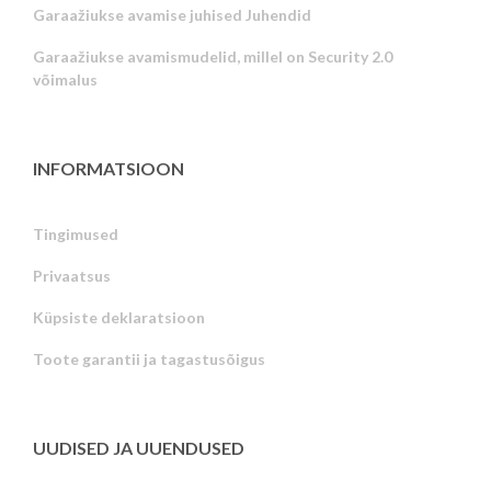
Garaažiukse avamise juhised Juhendid
Garaažiukse avamismudelid, millel on Security 2.0
võimalus
INFORMATSIOON
Tingimused
Privaatsus
Russian
Küpsiste deklaratsioon
Portuguese
Toote garantii ja tagastusõigus
Latvian
Greek
Finnish
UUDISED JA UUENDUSED
Hungarian