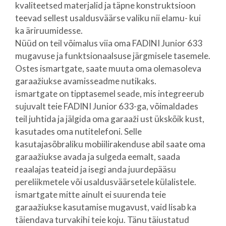
kvaliteetsed materjalid ja täpne konstruktsioon
teevad sellest usaldusväärse valiku nii elamu- kui
ka äriruumidesse.
Nüüd on teil võimalus viia oma FADINI Junior 633
mugavuse ja funktsionaalsuse järgmisele tasemele.
Ostes ismartgate, saate muuta oma olemasoleva
garaažiukse avamisseadme nutikaks.
ismartgate on tipptasemel seade, mis integreerub
sujuvalt teie FADINI Junior 633-ga, võimaldades
teil juhtida ja jälgida oma garaaži ust ükskõik kust,
kasutades oma nutitelefoni. Selle
kasutajasõbraliku mobiilirakenduse abil saate oma
garaažiukse avada ja sulgeda eemalt, saada
reaalajas teateid ja isegi anda juurdepääsu
pereliikmetele või usaldusväärsetele külalistele.
ismartgate mitte ainult ei suurenda teie
garaažiukse kasutamise mugavust, vaid lisab ka
täiendava turvakihi teie koju. Tänu täiustatud