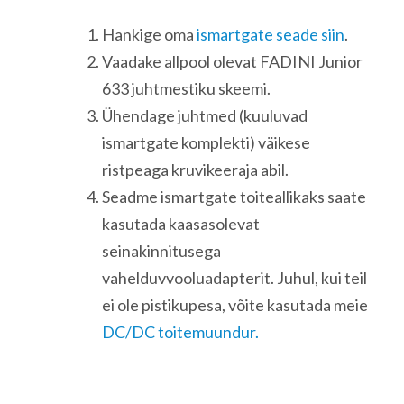
Hankige oma
ismartgate seade siin
.
Vaadake allpool olevat FADINI Junior
633 juhtmestiku skeemi.
Ühendage juhtmed (kuuluvad
ismartgate komplekti) väikese
ristpeaga kruvikeeraja abil.
Seadme ismartgate toiteallikaks saate
kasutada kaasasolevat
seinakinnitusega
vahelduvvooluadapterit. Juhul, kui teil
ei ole pistikupesa, võite kasutada meie
DC/DC toitemuundur.