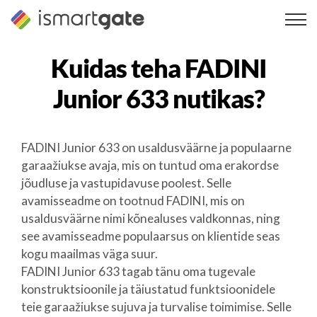
Skip
to
content
Kuidas teha
FADINI
Junior 633
nutikas?
FADINI Junior 633 on usaldusväärne ja populaarne
garaažiukse avaja, mis on tuntud oma erakordse
jõudluse ja vastupidavuse poolest. Selle
avamisseadme on tootnud FADINI, mis on
usaldusväärne nimi kõnealuses valdkonnas, ning
see avamisseadme populaarsus on klientide seas
kogu maailmas väga suur.
FADINI Junior 633 tagab tänu oma tugevale
konstruktsioonile ja täiustatud funktsioonidele
teie garaažiukse sujuva ja turvalise toimimise. Selle