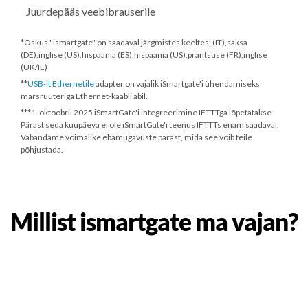
Juurdepääs veebibrauserile
*Oskus "ismartgate" on saadaval järgmistes keeltes: (IT),saksa
(DE),inglise (US),hispaania (ES),hispaania (US),prantsuse (FR),inglise
(UK/IE)
**
USB-lt Ethernetile
adapter on vajalik iSmartgate'i ühendamiseks
marsruuteriga Ethernet-kaabli abil.
***
1. oktoobril 2025
iSmartGate'i integreerimine IFTTTga lõpetatakse.
Pärast seda kuupäeva ei ole iSmartGate'i teenus IFTTTs enam saadaval.
Vabandame võimalike ebamugavuste pärast, mida see võib teile
põhjustada.
Millist ismartgate ma vajan?