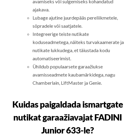
avamiseks või sulgemiseks kohandatud
ajakava.
Lubage ajutine juurdepääs pereliikmetele,
sõpradele või saatjatele.
Integreerige teiste nutikate
koduseadmetega, näiteks turvakaamerate ja
nutikate lukkudega, et täiustada kodu
automatiseerimist.
Ühildub populaarsete garaažiukse
avamisseadmete kaubamärkidega, nagu
Chamberlain, LiftMaster ja Genie.
Kuidas paigaldada ismartgate
nutikat garaažiavajat FADINI
Junior 633-le?