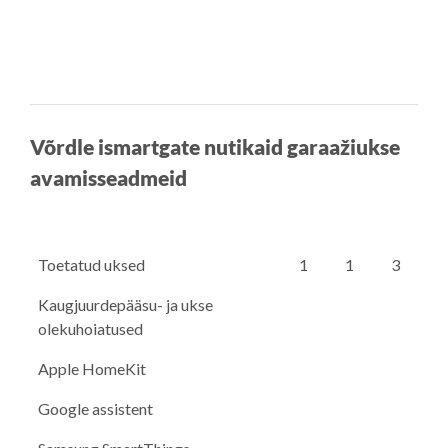
Võrdle ismartgate nutikaid garaažiukse
avamisseadmeid
Toetatud uksed
1
1
3
Kaugjuurdepääsu- ja ukse
olekuhoiatused
Apple HomeKit
Google assistent