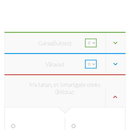
Garaažiuksed
Väravad
Ma tahan, et ismartgate oleks
ühilduv: