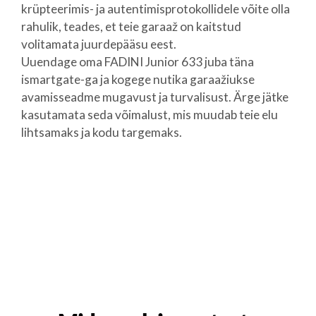
krüpteerimis- ja autentimisprotokollidele võite olla
rahulik, teades, et teie garaaž on kaitstud
volitamata juurdepääsu eest.
Uuendage oma FADINI Junior 633 juba täna
ismartgate-ga ja kogege nutika garaažiukse
avamisseadme mugavust ja turvalisust. Ärge jätke
kasutamata seda võimalust, mis muudab teie elu
lihtsamaks ja kodu targemaks.