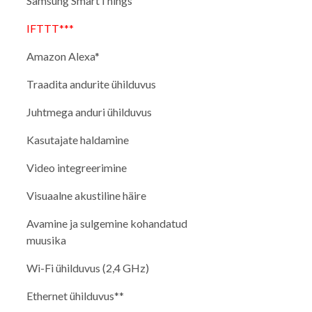
Samsung SmartThings
IFTTT***
Amazon Alexa*
Traadita andurite ühilduvus
Juhtmega anduri ühilduvus
Kasutajate haldamine
Video integreerimine
Visuaalne akustiline häire
Avamine ja sulgemine kohandatud
muusika
Wi-Fi ühilduvus (2,4 GHz)
Ethernet ühilduvus**