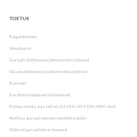
TOETUS
Paigaldamine
Simulaator
Garaaži ühilduvuse juhtmestiku juhised
Värava ühilduvuse juhtmestiku juhised
Kontakt
Korduma kippuvad küsimused
Kuidas öelda, kas teil on 2,4 GHz või 5 GHz WiFi võrk
Nutikas garaaž vanade mudelite jaoks
Üldised garaažiukse teemad