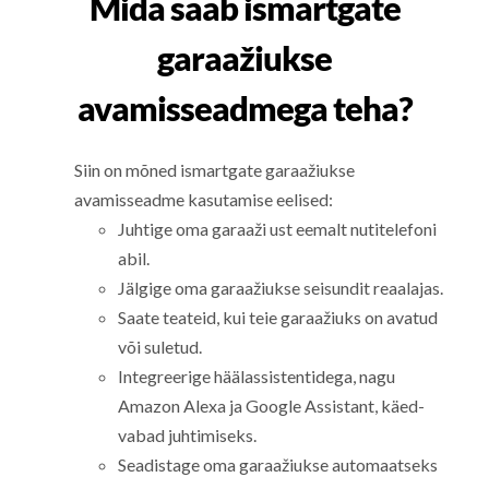
Mida saab ismartgate
garaažiukse
avamisseadmega teha?
Siin on mõned ismartgate garaažiukse
avamisseadme kasutamise eelised:
Juhtige oma garaaži ust eemalt nutitelefoni
abil.
Jälgige oma garaažiukse seisundit reaalajas.
Saate teateid, kui teie garaažiuks on avatud
või suletud.
Integreerige häälassistentidega, nagu
Amazon Alexa ja Google Assistant, käed-
vabad juhtimiseks.
Seadistage oma garaažiukse automaatseks