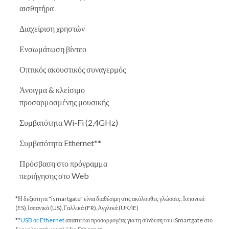
αισθητήρα
Διαχείριση χρηστών
Ενσωμάτωση βίντεο
Οπτικός ακουστικός συναγερμός
Άνοιγμα & κλείσιμο
προσαρμοσμένης μουσικής
Συμβατότητα Wi-Fi (2,4GHz)
Συμβατότητα Ethernet**
Πρόσβαση στο πρόγραμμα
περιήγησης στο Web
*Η δεξιότητα "ismartgate" είναι διαθέσιμη στις ακόλουθες γλώσσες: Ισπανικά
(ES),Ισπανικά (US),Γαλλικά (FR),Αγγλικά (UK/IE)
**
USB σε Ethernet
απαιτείται προσαρμογέας για τη σύνδεση του iSmartgate στο