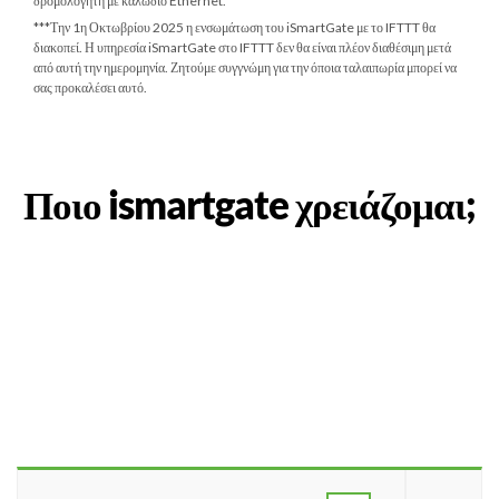
δρομολογητή με καλώδιο Ethernet.
***
Την 1η Οκτωβρίου 2025
η ενσωμάτωση του iSmartGate με το IFTTT θα
διακοπεί. Η υπηρεσία iSmartGate στο IFTTT δεν θα είναι πλέον διαθέσιμη μετά
από αυτή την ημερομηνία. Ζητούμε συγγνώμη για την όποια ταλαιπωρία μπορεί να
σας προκαλέσει αυτό.
Ποιο ismartgate χρειάζομαι;