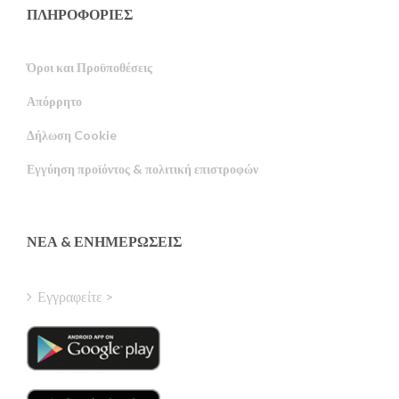
ΠΛΗΡΟΦΟΡΙΕΣ
Όροι και Προϋποθέσεις
Απόρρητο
Russian
Δήλωση Cookie
Portuguese
Εγγύηση προϊόντος & πολιτική επιστροφών
Estonian
Latvian
Finnish
ΝΈΑ & ΕΝΗΜΕΡΏΣΕΙΣ
Hungarian
Turkish
Εγγραφείτε >
Polish
Italian
Danish