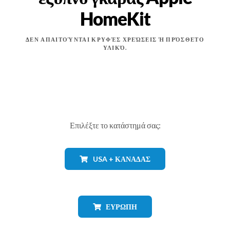
HomeKit
ΔΕΝ ΑΠΑΙΤΟΎΝΤΑΙ ΚΡΥΦΈΣ ΧΡΕΏΣΕΙΣ Ή ΠΡΌΣΘΕΤΟ
ΥΛΙΚΌ.
Επιλέξτε το κατάστημά σας:
USA + ΚΑΝΑΔΆΣ
ΕΥΡΏΠΗ