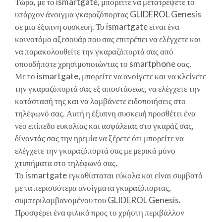
Τώρα, με το ismartgate, μπορείτε να μετατρέψετε το
υπάρχον άνοιγμα γκαραζόπορτας GLIDEROL Genesis
σε μια έξυπνη συσκευή. Το ismartgate είναι ένα
καινοτόμο αξεσουάρ που σας επιτρέπει να ελέγχετε και
να παρακολουθείτε την γκαραζόπορτά σας από
οπουδήποτε χρησιμοποιώντας το smartphone σας.
Με το ismartgate, μπορείτε να ανοίγετε και να κλείνετε
την γκαραζόπορτά σας εξ αποστάσεως, να ελέγχετε την
κατάστασή της και να λαμβάνετε ειδοποιήσεις στο
τηλέφωνό σας. Αυτή η έξυπνη συσκευή προσθέτει ένα
νέο επίπεδο ευκολίας και ασφάλειας στο γκαράζ σας,
δίνοντάς σας την ηρεμία να ξέρετε ότι μπορείτε να
ελέγχετε την γκαραζόπορτά σας με μερικά μόνο
χτυπήματα στο τηλέφωνό σας.
Το ismartgate εγκαθίσταται εύκολα και είναι συμβατό
με τα περισσότερα ανοίγματα γκαραζόπορτας,
συμπεριλαμβανομένου του GLIDEROL Genesis.
Προσφέρει ένα φιλικό προς το χρήστη περιβάλλον