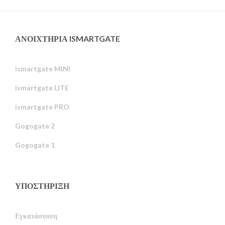
ΑΝΟΙΧΤΉΡΙΑ ISMARTGATE
ismartgate MINI
ismartgate LITE
ismartgate PRO
Gogogate 2
Gogogate 1
ΥΠΟΣΤΉΡΙΞΗ
Εγκατάσταση