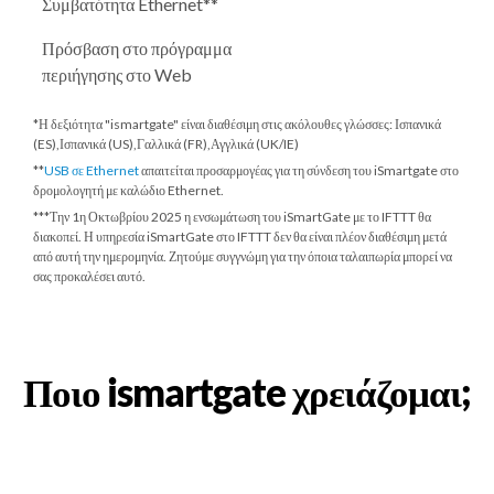
Συμβατότητα Ethernet**
Πρόσβαση στο πρόγραμμα
περιήγησης στο Web
*Η δεξιότητα "ismartgate" είναι διαθέσιμη στις ακόλουθες γλώσσες: Ισπανικά
(ES),Ισπανικά (US),Γαλλικά (FR),Αγγλικά (UK/IE)
**
USB σε Ethernet
απαιτείται προσαρμογέας για τη σύνδεση του iSmartgate στο
δρομολογητή με καλώδιο Ethernet.
***
Την 1η Οκτωβρίου 2025
η ενσωμάτωση του iSmartGate με το IFTTT θα
διακοπεί. Η υπηρεσία iSmartGate στο IFTTT δεν θα είναι πλέον διαθέσιμη μετά
από αυτή την ημερομηνία. Ζητούμε συγγνώμη για την όποια ταλαιπωρία μπορεί να
σας προκαλέσει αυτό.
Ποιο ismartgate χρειάζομαι;