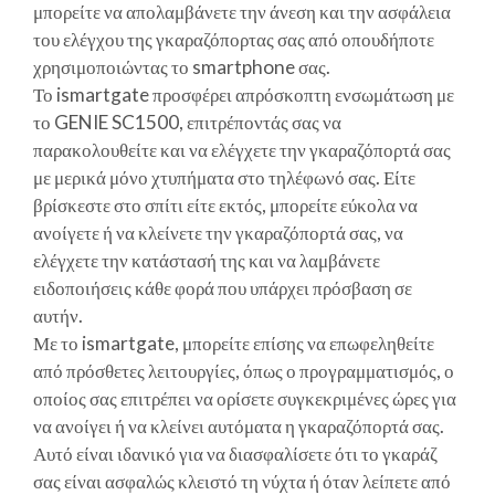
μπορείτε να απολαμβάνετε την άνεση και την ασφάλεια
του ελέγχου της γκαραζόπορτας σας από οπουδήποτε
χρησιμοποιώντας το smartphone σας.
Το ismartgate προσφέρει απρόσκοπτη ενσωμάτωση με
το GENIE SC1500, επιτρέποντάς σας να
παρακολουθείτε και να ελέγχετε την γκαραζόπορτά σας
με μερικά μόνο χτυπήματα στο τηλέφωνό σας. Είτε
βρίσκεστε στο σπίτι είτε εκτός, μπορείτε εύκολα να
ανοίγετε ή να κλείνετε την γκαραζόπορτά σας, να
ελέγχετε την κατάστασή της και να λαμβάνετε
ειδοποιήσεις κάθε φορά που υπάρχει πρόσβαση σε
αυτήν.
Με το ismartgate, μπορείτε επίσης να επωφεληθείτε
από πρόσθετες λειτουργίες, όπως ο προγραμματισμός, ο
οποίος σας επιτρέπει να ορίσετε συγκεκριμένες ώρες για
να ανοίγει ή να κλείνει αυτόματα η γκαραζόπορτά σας.
Αυτό είναι ιδανικό για να διασφαλίσετε ότι το γκαράζ
σας είναι ασφαλώς κλειστό τη νύχτα ή όταν λείπετε από