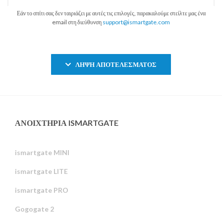
Εάν το σπίτι σας δεν ταιριάζει με αυτές τις επιλογές, παρακαλούμε στείλτε μας ένα
email στη διεύθυνση
support@ismartgate.com
ΛΉΨΗ ΑΠΟΤΕΛΈΣΜΑΤΟΣ
ΑΝΟΙΧΤΉΡΙΑ ISMARTGATE
ismartgate MINI
ismartgate LITE
ismartgate PRO
Gogogate 2