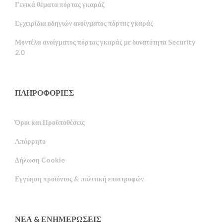
Γενικά θέματα πόρτας γκαράζ
Εγχειρίδια οδηγιών ανοίγματος πόρτας γκαράζ
Μοντέλα ανοίγματος πόρτας γκαράζ με δυνατότητα Security
2.0
ΠΛΗΡΟΦΟΡΙΕΣ
Όροι και Προϋποθέσεις
Απόρρητο
Russian
Δήλωση Cookie
Portuguese
Εγγύηση προϊόντος & πολιτική επιστροφών
Estonian
Latvian
Finnish
ΝΈΑ & ΕΝΗΜΕΡΏΣΕΙΣ