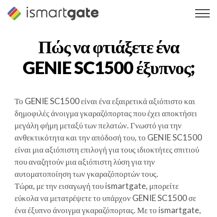
Μετάβαση
στο
περιεχόμενο
Πώς να φτιάξετε ένα
GENIE SC1500
έξυπνος;
Το GENIE SC1500 είναι ένα εξαιρετικά αξιόπιστο και
δημοφιλές άνοιγμα γκαραζόπορτας που έχει αποκτήσει
μεγάλη φήμη μεταξύ των πελατών. Γνωστό για την
ανθεκτικότητα και την απόδοσή του, το GENIE SC1500
είναι μια αξιόπιστη επιλογή για τους ιδιοκτήτες σπιτιού
που αναζητούν μια αξιόπιστη λύση για την
αυτοματοποίηση των γκαραζόπορτών τους.
Τώρα, με την εισαγωγή του ismartgate, μπορείτε
εύκολα να μετατρέψετε το υπάρχον GENIE SC1500 σε
ένα έξυπνο άνοιγμα γκαραζόπορτας. Με το ismartgate,