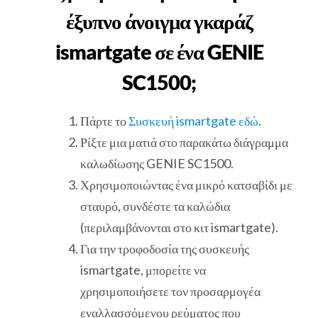
έξυπνο άνοιγμα γκαράζ
ismartgate σε ένα GENIE
SC1500;
Πάρτε το
Συσκευή ismartgate εδώ
.
Ρίξτε μια ματιά στο παρακάτω διάγραμμα
καλωδίωσης GENIE SC1500.
Χρησιμοποιώντας ένα μικρό κατσαβίδι με
σταυρό, συνδέστε τα καλώδια
(περιλαμβάνονται στο κιτ ismartgate).
Για την τροφοδοσία της συσκευής
ismartgate, μπορείτε να
χρησιμοποιήσετε τον προσαρμογέα
εναλλασσόμενου ρεύματος που