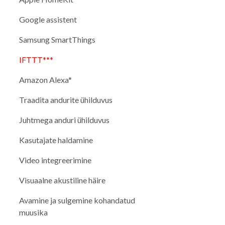
Google assistent
Samsung SmartThings
IFTTT***
Amazon Alexa*
Traadita andurite ühilduvus
Juhtmega anduri ühilduvus
Kasutajate haldamine
Video integreerimine
Visuaalne akustiline häire
Avamine ja sulgemine kohandatud
muusika