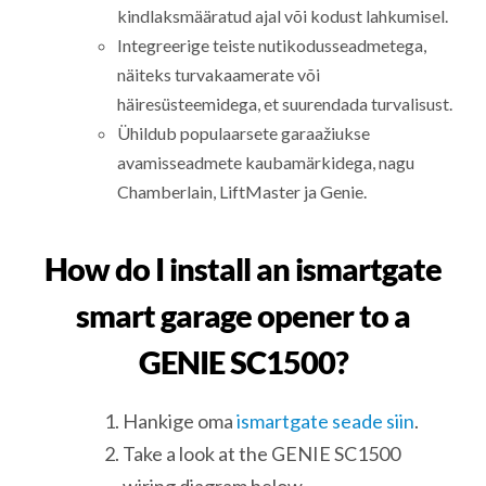
kindlaksmääratud ajal või kodust lahkumisel.
Integreerige teiste nutikodusseadmetega,
näiteks turvakaamerate või
häiresüsteemidega, et suurendada turvalisust.
Ühildub populaarsete garaažiukse
avamisseadmete kaubamärkidega, nagu
Chamberlain, LiftMaster ja Genie.
How do I install an ismartgate
smart garage opener to a
GENIE SC1500?
Hankige oma
ismartgate seade siin
.
Take a look at the GENIE SC1500