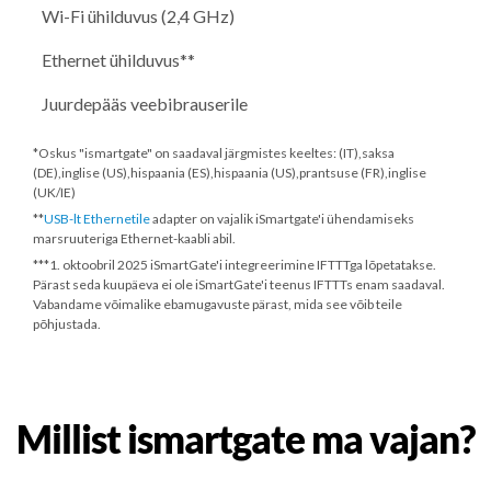
Wi-Fi ühilduvus (2,4 GHz)
Ethernet ühilduvus**
Juurdepääs veebibrauserile
*Oskus "ismartgate" on saadaval järgmistes keeltes: (IT),saksa
(DE),inglise (US),hispaania (ES),hispaania (US),prantsuse (FR),inglise
(UK/IE)
**
USB-lt Ethernetile
adapter on vajalik iSmartgate'i ühendamiseks
marsruuteriga Ethernet-kaabli abil.
***
1. oktoobril 2025
iSmartGate'i integreerimine IFTTTga lõpetatakse.
Pärast seda kuupäeva ei ole iSmartGate'i teenus IFTTTs enam saadaval.
Vabandame võimalike ebamugavuste pärast, mida see võib teile
põhjustada.
Millist ismartgate ma vajan?