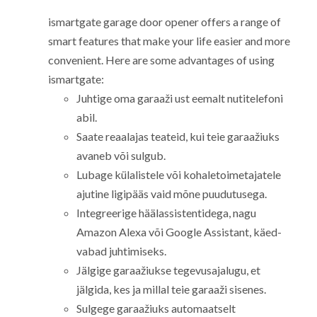
ismartgate garage door opener offers a range of
smart features that make your life easier and more
convenient. Here are some advantages of using
ismartgate:
Juhtige oma garaaži ust eemalt nutitelefoni
abil.
Saate reaalajas teateid, kui teie garaažiuks
avaneb või sulgub.
Lubage külalistele või kohaletoimetajatele
ajutine ligipääs vaid mõne puudutusega.
Integreerige häälassistentidega, nagu
Amazon Alexa või Google Assistant, käed-
vabad juhtimiseks.
Jälgige garaažiukse tegevusajalugu, et
jälgida, kes ja millal teie garaaži sisenes.
Sulgege garaažiuks automaatselt