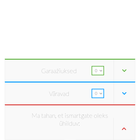
Garaažiuksed
Väravad
Ma tahan, et ismartgate oleks
ühilduv: