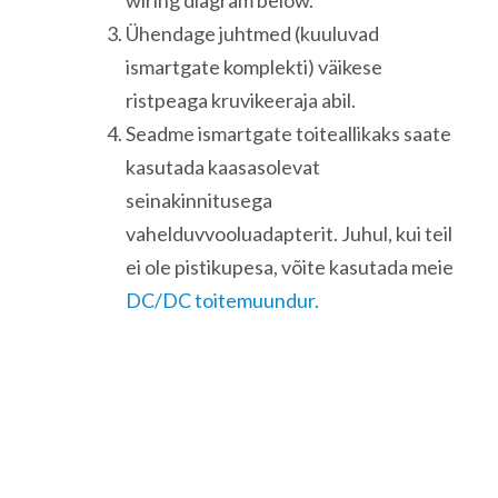
wiring diagram below.
Ühendage juhtmed (kuuluvad
ismartgate komplekti) väikese
ristpeaga kruvikeeraja abil.
Seadme ismartgate toiteallikaks saate
kasutada kaasasolevat
seinakinnitusega
vahelduvvooluadapterit. Juhul, kui teil
ei ole pistikupesa, võite kasutada meie
DC/DC toitemuundur.