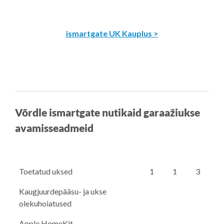
ismartgate UK Kauplus >
Võrdle ismartgate nutikaid garaažiukse
avamisseadmeid
Toetatud uksed
1
1
3
Kaugjuurdepääsu- ja ukse
olekuhoiatused
Apple HomeKit