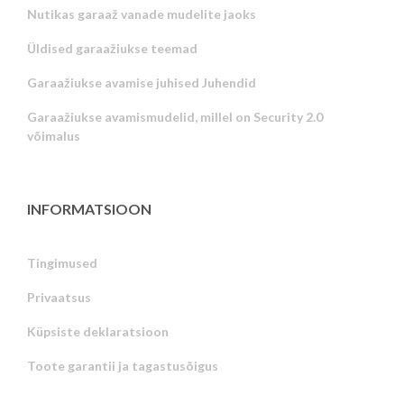
Nutikas garaaž vanade mudelite jaoks
Üldised garaažiukse teemad
Garaažiukse avamise juhised Juhendid
Garaažiukse avamismudelid, millel on Security 2.0
võimalus
INFORMATSIOON
Tingimused
Privaatsus
Russian
Küpsiste deklaratsioon
Portuguese
Toote garantii ja tagastusõigus
Latvian