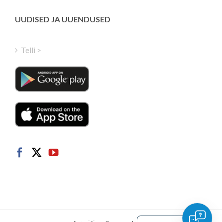
Greek
Finnish
UUDISED JA UUENDUSED
Hungarian
Turkish
Telli >
Polish
Italian
Danish
Dutch
Swedish
Norwegian
German
French
Spanish
English