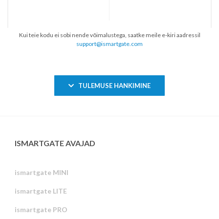
Kui teie kodu ei sobi nende võimalustega, saatke meile e-kiri aadressil
support@ismartgate.com
TULEMUSE HANKIMINE
ISMARTGATE AVAJAD
ismartgate MINI
ismartgate LITE
ismartgate PRO