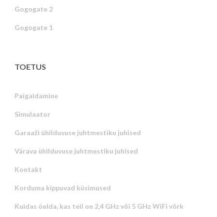
Gogogate 2
Gogogate 1
TOETUS
Paigaldamine
Simulaator
Garaaži ühilduvuse juhtmestiku juhised
Värava ühilduvuse juhtmestiku juhised
Kontakt
Korduma kippuvad küsimused
Kuidas öelda, kas teil on 2,4 GHz või 5 GHz WiFi võrk