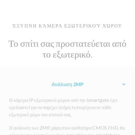
ΈΞΥΠΝΗ ΚΆΜΕΡΑ ΕΞΩΤΕΡΙΚΟΎ ΧΏΡΟΥ
Το σπίτι σας προστατεύεται από
το εξωτερικό.
Ανάλυση 2MP
Η κάμερα IP εξωτερικού χώρου από την ismartgate έχει
σχεδιαστεί για να παρέχει πλήρη λεπτομέρεια σε κάθε
εξωτερικό χώρο του σπιτιού σας.
Η ανάλυση των 2MP, χάρη στον αισθητήρα CMOS FHD, θα
φέρει τις πιο λαμπρές εικόνες στην οθόνη του smartphone