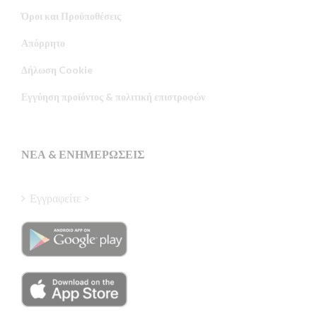
Όροι και Προϋποθέσεις
Απόρρητο
Russian
Δήλωση Cookie
Portuguese
Εγγύηση προϊόντος & πολιτική επιστροφών
Estonian
Latvian
Finnish
ΝΈΑ & ΕΝΗΜΕΡΏΣΕΙΣ
Hungarian
Turkish
Εγγραφείτε >
Polish
Italian
Danish
Dutch
Swedish