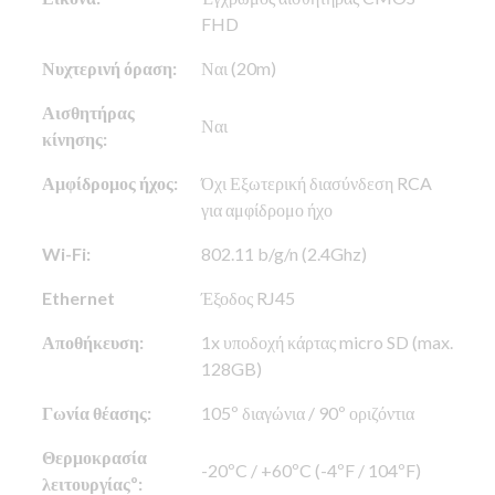
FHD
Νυχτερινή όραση:
Ναι (20m)
Αισθητήρας
Ναι
κίνησης:
Αμφίδρομος ήχος:
Όχι Εξωτερική διασύνδεση RCA
για αμφίδρομο ήχο
Wi-Fi:
802.11 b/g/n (2.4Ghz)
Ethernet
Έξοδος RJ45
Αποθήκευση:
1x υποδοχή κάρτας micro SD (max.
128GB)
Γωνία θέασης:
105º διαγώνια / 90º οριζόντια
Θερμοκρασία
-20ºC / +60ºC (-4ºF / 104ºF)
λειτουργίαςº: