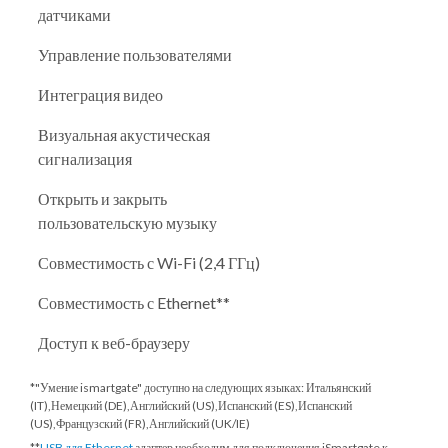
датчиками
Управление пользователями
Интеграция видео
Визуальная акустическая
сигнализация
Открыть и закрыть
пользовательскую музыку
Совместимость с Wi-Fi (2,4 ГГц)
Совместимость с Ethernet**
Доступ к веб-браузеру
*"Умение ismartgate" доступно на следующих языках: Итальянский
(IT),Немецкий (DE),Английский (US),Испанский (ES),Испанский
(US),Французский (FR),Английский (UK/IE)
**
USB для Ethernet
адаптер необходим для подключения iSmartgate к