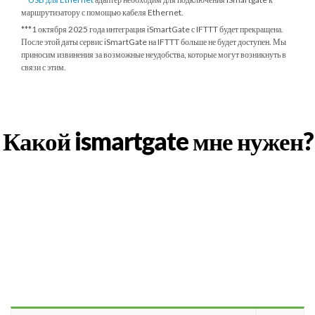
маршрутизатору с помощью кабеля Ethernet.
***
1 октября 2025 года
интеграция iSmartGate с IFTTT будет прекращена.
После этой даты сервис iSmartGate на IFTTT больше не будет доступен. Мы
приносим извинения за возможные неудобства, которые могут возникнуть в
связи с этим.
Какой ismartgate мне нужен?