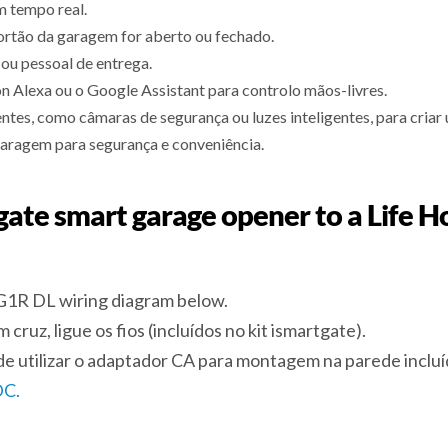
m tempo real.
ortão da garagem for aberto ou fechado.
ou pessoal de entrega.
 Alexa ou o Google Assistant para controlo mãos-livres.
gentes, como câmaras de segurança ou luzes inteligentes, para cri
garagem para segurança e conveniência.
tgate smart garage opener to a Life
RG1R DL wiring diagram below.
ruz, ligue os fios (incluídos no kit ismartgate).
ode utilizar o adaptador CA para montagem na parede inclu
DC.