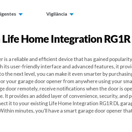
ligentes
Vigilância
m
Life Home Integration RG1R
s a reliable and efficient device that has gained populari
th its user-friendly interface and advanced features, it pr
o the next level, you can make it even smarter by purchasi
nitor your garage door opener from anywhere using your sm
e door remotely, receive notifications when the door is ope
 It provides an added layer of convenience, security, and p
nnect it to your existing Life Home Integration RG1R DL ga
 Within minutes, you'll have a smart garage door opener t