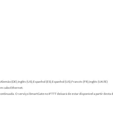
T),Alemão (DE),Inglês (US),Espanhol (ES),Espanhol (US),Francês (FR),Inglês (UK/IE)
 um cabo Ethernet.
ntinuada. O serviço iSmartGate no IFTTT deixará de estar disponível a partir desta