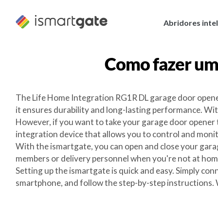
Saltar
para
Abridores inte
o
conteúdo
Como fazer u
The Life Home Integration RG1R DL garage door opener i
it ensures durability and long-lasting performance. Wi
However, if you want to take your garage door opener t
integration device that allows you to control and mo
With the ismartgate, you can open and close your garag
members or delivery personnel when you're not at home.
Setting up the ismartgate is quick and easy. Simply co
smartphone, and follow the step-by-step instructions.