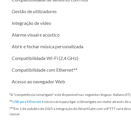
Gestão de utilizadores
Integração de vídeo
Alarme visual e acústico
Abrir e fechar música personalizada
Compatibilidade Wi-Fi (2,4 GHz)
Compatibilidade com Ethernet**
Acesso ao navegador Web
*A "competência ismartgate" está disponível nas seguintes línguas: Italiano (I
**
USB para Ethernet
é necessário para ligar o iSmartgate ao router através de
***
Em 1 de outubro de 2025
a integração do iSmartGate com o IFTTT será desco
causar.