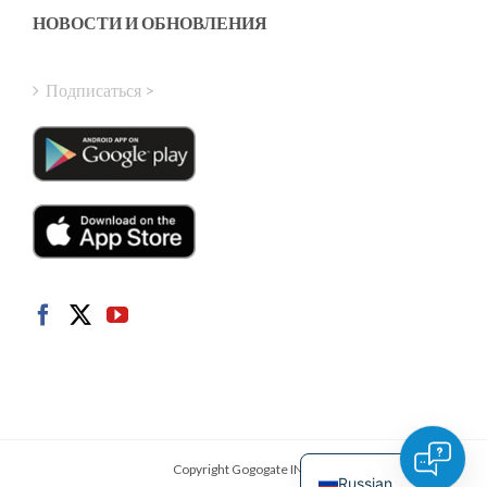
Finnish
НОВОСТИ И ОБНОВЛЕНИЯ
Hungarian
Turkish
Подписаться >
Polish
Italian
Danish
Dutch
Swedish
Norwegian
German
French
Spanish
English
Copyright Gogogate INC.
Russian