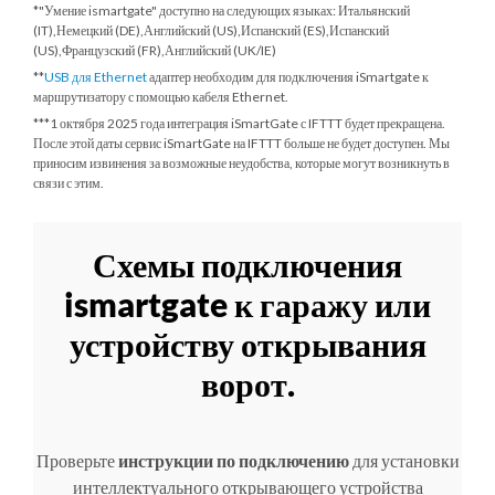
*"Умение ismartgate" доступно на следующих языках: Итальянский
(IT),Немецкий (DE),Английский (US),Испанский (ES),Испанский
(US),Французский (FR),Английский (UK/IE)
**
USB для Ethernet
адаптер необходим для подключения iSmartgate к
маршрутизатору с помощью кабеля Ethernet.
***
1 октября 2025 года
интеграция iSmartGate с IFTTT будет прекращена.
После этой даты сервис iSmartGate на IFTTT больше не будет доступен. Мы
приносим извинения за возможные неудобства, которые могут возникнуть в
связи с этим.
Схемы подключения
ismartgate к гаражу или
устройству открывания
ворот.
Проверьте
инструкции по подключению
для установки
интеллектуального открывающего устройства