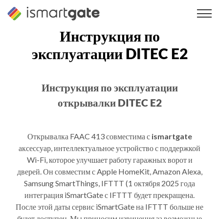
Перейти
к
содержанию
Инструкция по
эксплуатации DITEC E2
Инструкция по эксплуатации
открывалки DITEC E2
Открывалка FAAC 413 совместима с
ismartgate
аксессуар, интеллектуальное устройство с поддержкой
Wi-Fi, которое улучшает работу гаражных ворот и
дверей. Он совместим с Apple HomeKit, Amazon Alexa,
Samsung SmartThings, IFTTT (1 октября 2025 года
интеграция iSmartGate с IFTTT будет прекращена.
После этой даты сервис iSmartGate на IFTTT больше не
будет доступен. Мы приносим извинения за возможные