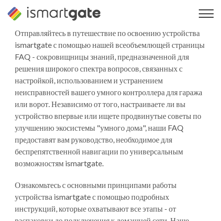
Перейти
к
содержанию
Отправляйтесь в путешествие по освоению устройства
ismartgate с помощью нашей всеобъемлющей страницы
FAQ - сокровищницы знаний, предназначенной для
решения широкого спектра вопросов, связанных с
настройкой, использованием и устранением
неисправностей вашего умного контроллера для гаража
или ворот. Независимо от того, настраиваете ли вы
устройство впервые или ищете продвинутые советы по
улучшению экосистемы "умного дома", наши FAQ
предоставят вам руководство, необходимое для
беспрепятственной навигации по универсальным
возможностям ismartgate.
Ознакомьтесь с основными принципами работы
устройства ismartgate с помощью подробных
инструкций, которые охватывают все этапы - от
распаковки до подключения к домашней сети. Наше