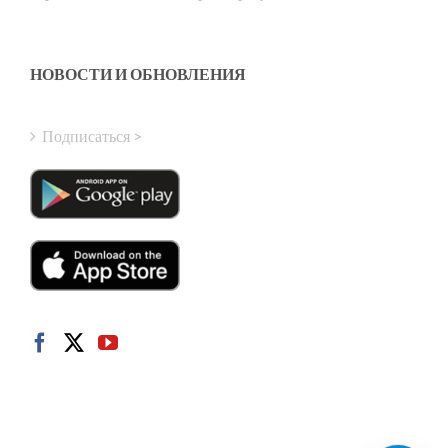
Latvian
Greek
Finnish
НОВОСТИ И ОБНОВЛЕНИЯ
Hungarian
Turkish
Подписаться >
Polish
Italian
Danish
Dutch
Swedish
Norwegian
German
French
Spanish