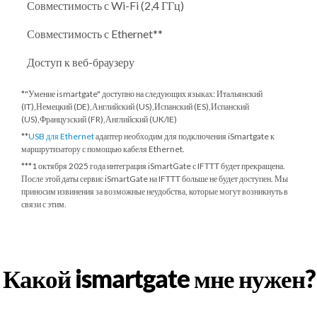
Совместимость с Wi-Fi (2,4 ГГц)
Совместимость с Ethernet**
Доступ к веб-браузеру
*"Умение ismartgate" доступно на следующих языках: Итальянский
(IT),Немецкий (DE),Английский (US),Испанский (ES),Испанский
(US),Французский (FR),Английский (UK/IE)
**
USB для Ethernet
адаптер необходим для подключения iSmartgate к
маршрутизатору с помощью кабеля Ethernet.
***
1 октября 2025 года
интеграция iSmartGate с IFTTT будет прекращена.
После этой даты сервис iSmartGate на IFTTT больше не будет доступен. Мы
приносим извинения за возможные неудобства, которые могут возникнуть в
связи с этим.
Какой ismartgate мне нужен?