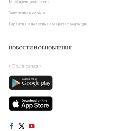
Конфиденциальность
Portuguese
Заявление о cookie
Estonian
Гарантия и политика возврата продукции
Latvian
Greek
Finnish
НОВОСТИ И ОБНОВЛЕНИЯ
Hungarian
Turkish
Подписаться >
Polish
Italian
Danish
Dutch
Swedish
Norwegian