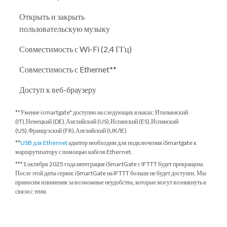
Открыть и закрыть
пользовательскую музыку
Совместимость с Wi-Fi (2,4 ГГц)
Совместимость с Ethernet**
Доступ к веб-браузеру
*"Умение ismartgate" доступно на следующих языках: Итальянский
(IT),Немецкий (DE),Английский (US),Испанский (ES),Испанский
(US),Французский (FR),Английский (UK/IE)
**
USB для Ethernet
адаптер необходим для подключения iSmartgate к
маршрутизатору с помощью кабеля Ethernet.
***
1 октября 2025 года
интеграция iSmartGate с IFTTT будет прекращена.
После этой даты сервис iSmartGate на IFTTT больше не будет доступен. Мы
приносим извинения за возможные неудобства, которые могут возникнуть в
связи с этим.