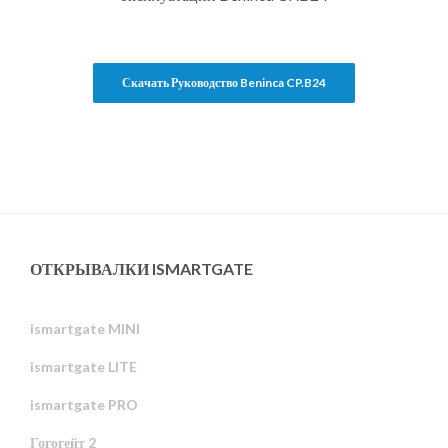
Скачать Руководство Beninca CP.B24
ОТКРЫВАЛКИ ISMARTGATE
ismartgate MINI
ismartgate LITE
ismartgate PRO
Гогогейт 2