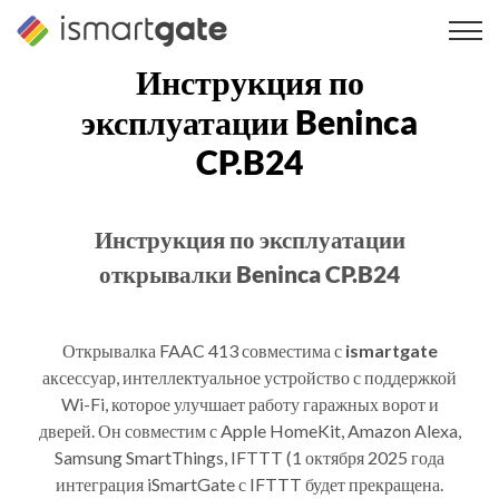
Перейти
к
содержанию
Инструкция по
эксплуатации Beninca
CP.B24
Инструкция по эксплуатации
открывалки Beninca CP.B24
Открывалка FAAC 413 совместима с
ismartgate
аксессуар, интеллектуальное устройство с поддержкой
Wi-Fi, которое улучшает работу гаражных ворот и
дверей. Он совместим с Apple HomeKit, Amazon Alexa,
Samsung SmartThings, IFTTT (1 октября 2025 года
интеграция iSmartGate с IFTTT будет прекращена.