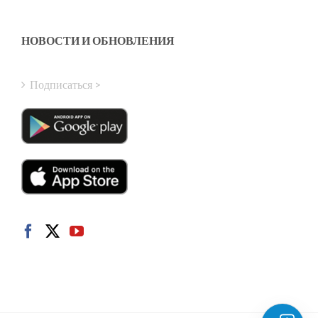
Greek
Finnish
НОВОСТИ И ОБНОВЛЕНИЯ
Hungarian
Turkish
Подписаться >
Polish
Italian
Danish
Dutch
Swedish
Norwegian
German
French
Spanish
English