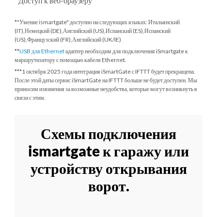
Доступ к веб-браузеру
*"Умение ismartgate" доступно на следующих языках: Итальянский
(IT),Немецкий (DE),Английский (US),Испанский (ES),Испанский
(US),Французский (FR),Английский (UK/IE)
**
USB для Ethernet
адаптер необходим для подключения iSmartgate к
маршрутизатору с помощью кабеля Ethernet.
***
1 октября 2025 года
интеграция iSmartGate с IFTTT будет прекращена.
После этой даты сервис iSmartGate на IFTTT больше не будет доступен. Мы
приносим извинения за возможные неудобства, которые могут возникнуть в
связи с этим.
Схемы подключения
ismartgate к гаражу или
устройству открывания
ворот.