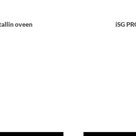
allin oveen
iSG PR