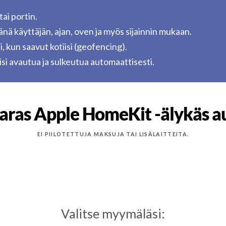
tai portin.
tänä käyttäjän, ajan, oven ja myös sijainnin mukaan.
i, kun saavut kotiisi (geofencing).
täisi avautua ja sulkeutua automaattisesti.
aras Apple HomeKit -älykäs au
EI PIILOTETTUJA MAKSUJA TAI LISÄLAITTEITA.
Valitse myymäläsi: