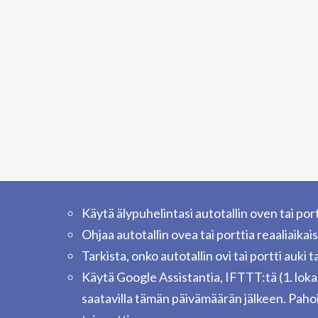
Käytä älypuhelintasi autotallin oven tai po
Ohjaa autotallin ovea tai porttia reaaliaikais
Tarkista, onko autotallin ovi tai portti auki ta
Käytä Google Assistantia, IFTTT:tä (1. lo
saatavilla tämän päivämäärän jälkeen. Pahoi