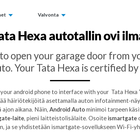
met
Valvonta
ata Hexa
autotallin ovi i
y to open your garage door from y
o. Your Tata Hexa is certified b
 your android phone to interface with your Tata Hexa 
ä häiriötekijöitä asettamalla auton infotainment-näytö
iä ajon aikana. Näin,
Android Auto
minimoi tarpeen käsit
ate-laite
, pieni laitteistolisälaite. Osoite
ismartgate
o
n, ja se yhdistetään ismartgate-sovellukseen Wi-Fi-y