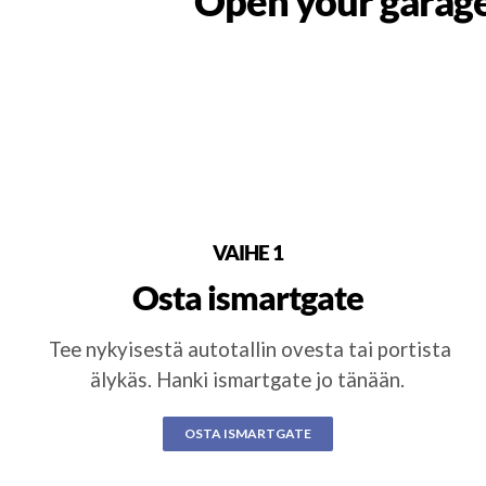
Open your garage
VAIHE 1
Osta ismartgate
Tee nykyisestä autotallin ovesta tai portista
älykäs. Hanki ismartgate jo tänään.
OSTA ISMARTGATE