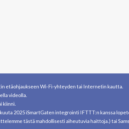
rtin etäohjaukseen Wi-Fi-yhteyden tai Internetin kautta.
ella videolla.
i kiinni.
kakuuta 2025 iSmartGaten integrointi IFTTT:n kanssa lopet
ttelemme tästä mahdollisesti aiheutuvia haittoja.) tai Sam