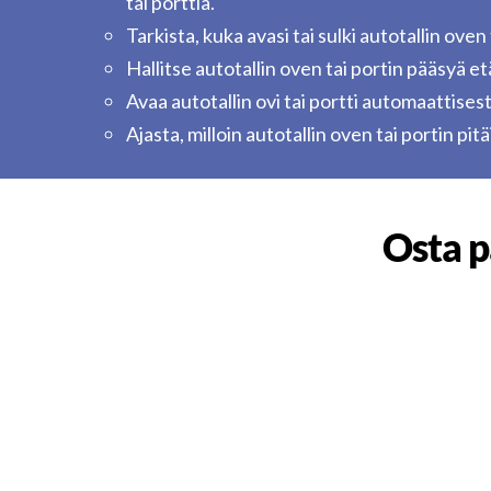
tai porttia.
Tarkista, kuka avasi tai sulki autotallin oven 
Hallitse autotallin oven tai portin pääsyä e
Avaa autotallin ovi tai portti automaattisest
Ajasta, milloin autotallin oven tai portin pi
Osta p