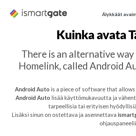
Siirry
sisältöön
Älykkäät avai
Kuinka avata
T
There is an alternative wa
Homelink, called Android Aut
Android Auto
is a piece of software that allows
Android Auto
lisää käyttömukavuutta ja vähentä
tarpeellisia tai erityisen hyödyllis
Lisäksi sinun on ostettava ja asennettava
ismartg
ohjauspaneelii