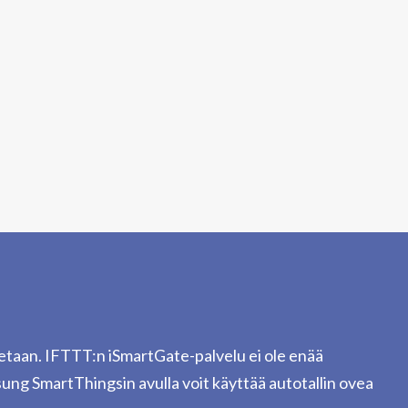
etaan. IFTTT:n iSmartGate-palvelu ei ole enää
sung SmartThingsin avulla voit käyttää autotallin ovea