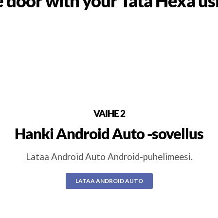
 door with your Tata Hexa us
VAIHE 2
Hanki Android Auto -sovellus
Lataa Android Auto Android-puhelimeesi.
LATAA ANDROID AUTO