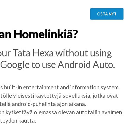
OSTA NYT
lman Homelinkiä?
our Tata Hexa without using
y Google to use Android Auto.
’s built-in entertainment and information system.
lle yleisesti käytettyjä sovelluksia, jotka ovat
ellä android-puhelinta ajon aikana.
n kytkettävä olemassa olevan autotallin avaimen
hteyden kautta.