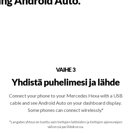
ing Android Auto.
VAIHE 3
Yhdistä puhelimesi ja lähde
Connect your phone to your Mercedes Hexa with a USB
cable and see Android Auto on your dashboard display.
Some phones can connect wirelessly.*
*Langaton yhteys on tuettu vain tiettyjen laitteiden ja tiettyjen ajoneuvojen
välisessä pariliitoksessa.