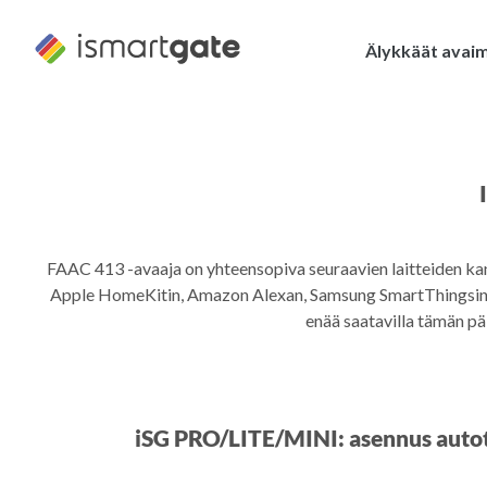
Siirry
sisältöön
Älykkäät avai
FAAC 413 -avaaja on yhteensopiva seuraavien laitteiden k
Apple HomeKitin, Amazon Alexan, Samsung SmartThingsin j
enää saatavilla tämän p
iSG PRO/LITE/MINI: asennus autot