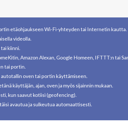
portin etäohjaukseen Wi-Fi-yhteyden tai Internetin kautta.
isella videolla.
tai kiinni.
 HomeKitin, Amazon Alexan, Google Homeen, IFTTT:n tai Sa
n tai portin.
 autotallin oven tai portin käyttämiseen.
 etänä käyttäjän, ajan, oven ja myös sijainnin mukaan.
sti, kun saavut kotiisi (geofencing).
pitäisi avautua ja sulkeutua automaattisesti.