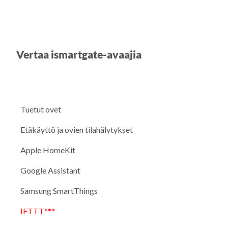
Vertaa ismartgate-avaajia
Tuetut ovet
Etäkäyttö ja ovien tilahälytykset
Apple HomeKit
Google Assistant
Samsung SmartThings
IFTTT***