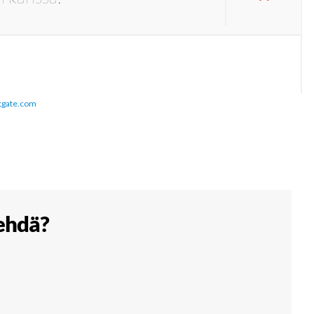
tgate.com
tehdä?