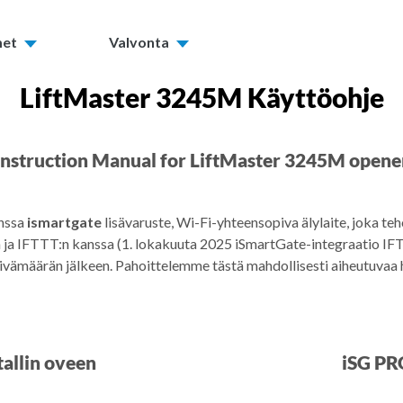
met
Valvonta
LiftMaster 3245M Käyttöohje
Instruction Manual for LiftMaster 3245M opene
anssa
ismartgate
lisävaruste, Wi-Fi-yhteensopiva älylaite, joka teh
a IFTTT:n kanssa (1. lokakuuta 2025 iSmartGate-integraatio IFTT
äivämäärän jälkeen. Pahoittelemme tästä mahdollisesti aiheutuvaa 
allin oveen
iSG PR