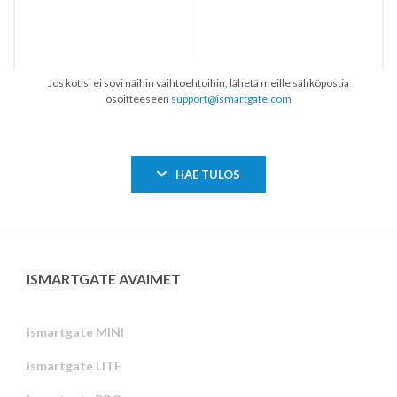
Jos kotisi ei sovi näihin vaihtoehtoihin, lähetä meille sähköpostia
osoitteeseen
support@ismartgate.com
HAE TULOS
ISMARTGATE AVAIMET
ismartgate MINI
ismartgate LITE