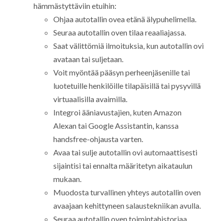
hämmästyttäviin etuihin:
Ohjaa autotallin ovea etänä älypuhelimella.
Seuraa autotallin oven tilaa reaaliajassa.
Saat välittömiä ilmoituksia, kun autotallin ovi
avataan tai suljetaan.
Voit myöntää pääsyn perheenjäsenille tai
luotetuille henkilöille tilapäisillä tai pysyvillä
virtuaalisilla avaimilla.
Integroi ääniavustajien, kuten Amazon
Alexan tai Google Assistantin, kanssa
handsfree-ohjausta varten.
Avaa tai sulje autotallin ovi automaattisesti
sijaintisi tai ennalta määritetyn aikataulun
mukaan.
Muodosta turvallinen yhteys autotallin oven
avaajaan kehittyneen salaustekniikan avulla.
Seuraa autotallin oven toimintahistoriaa,