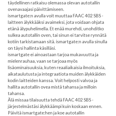
täydellinen ratkaisu olemassa olevan autotallin
ovenavaajasi päivittämiseen.
ismartgate:n avulla voit muuttaa FAAC 402 SBS -
laitteen älykkääksi avaimeksi, jota voidaan ohjata
etänä älypuhelimella. Et enää murehdi, unohditko
sulkea autotallin oven, tai sinun ei tarvitse rynnätä
kotiin tarkistamaan sitä. ismartgate:n avulla sinulla
on täysi hallinta käsilläsi.
ismartgate ei ainoastaan tarjoa mukavuutta ja
mielenrauhaa, vaan se tarjoaa myös
lisäominaisuuksia, kuten reaaliaikaisia ilmoituksia,
aikataulutusta ja integraatiota muiden älykkäiden
kodin laitteiden kanssa. Voit helposti valvoa ja
hallita autotallin ovea mistä tahansa ja milloin
tahansa.
Älä missaa tilaisuutta tehdä FAAC 402 SBS -
järjestelmästäsi älykkäämpi kuin koskaan ennen.
Päivitä ismartgate:hen ja koe autotallin