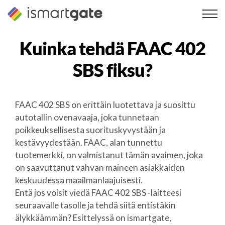
Siirry
sisältöön
Kuinka tehdä
FAAC 402
SBS
fiksu?
FAAC 402 SBS on erittäin luotettava ja suosittu
autotallin ovenavaaja, joka tunnetaan
poikkeuksellisesta suorituskyvystään ja
kestävyydestään. FAAC, alan tunnettu
tuotemerkki, on valmistanut tämän avaimen, joka
on saavuttanut vahvan maineen asiakkaiden
keskuudessa maailmanlaajuisesti.
Entä jos voisit viedä FAAC 402 SBS -laitteesi
seuraavalle tasolle ja tehdä siitä entistäkin
älykkäämmän? Esittelyssä on ismartgate,