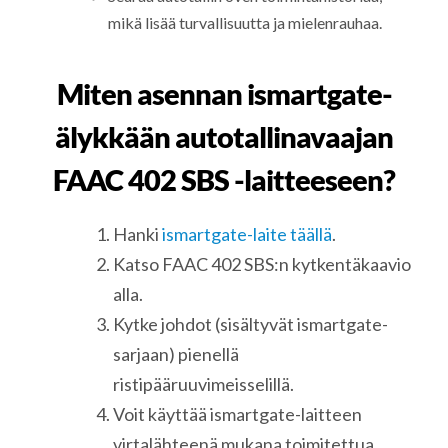
mikä lisää turvallisuutta ja mielenrauhaa.
Miten asennan ismartgate-
älykkään autotallinavaajan
FAAC 402 SBS -laitteeseen?
Hanki
ismartgate-laite täällä
.
Katso FAAC 402 SBS:n kytkentäkaavio
alla.
Kytke johdot (sisältyvät ismartgate-
sarjaan) pienellä
ristipääruuvimeisselillä.
Voit käyttää ismartgate-laitteen
virtalähteenä mukana toimitettua