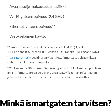
Avaa ja sulje mukautettu musiikki
Wi-Fi-yhteensopivuus (2,4 GHz)
Ethernet-yhteensopivuus**
Web-selaimen käyttö
*"ismartgate-taito" on saatavilla seuraavilla kielillä: (IT),saksa
(DE),englanti (US),espanja (ES),espanja (US),ranska (FR),englanti (UK/IE).
**
USB Ethernetiin
sovitinta tarvitaan, jotta iSmartgate voidaan liittää
reitittimeen Ethernet-kaapelilla.
***
1. lokakuuta 2025
iSmartGaten integrointi IFTTT:n kanssa lopetetaan.
IFTTT:n iSmartGate-palvelu ei ole enää saatavilla tämän päivämäärän
jälkeen. Pahoittelemme tästä mahdollisesti aiheutuvaa haittaa.
Minkä ismartgate:n tarvitsen?