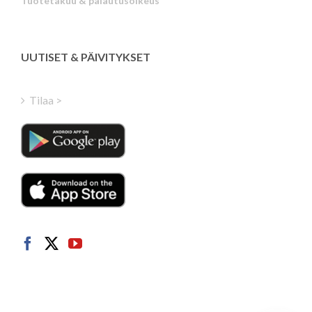
Tuotetakuu & palautusoikeus
Estonian
Latvian
Greek
UUTISET & PÄIVITYKSET
Hungarian
Turkish
Tilaa >
Polish
Italian
Danish
Dutch
Swedish
Norwegian
German
French
Spanish