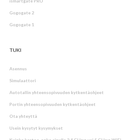
ismartgate PRO
Gogogate 2
Gogogate 1
TUKI
Asennus
Simulaattori
Autotallin yhteensopivuuden kytkentäohjeet
Portin yhteensopivuuden kytkentäohjeet
Ota yhteyttä
Usein kysytyt kysymykset
Kuinka kertoa, onko sinulla 2,4 GHz:n vai 5 GHz:n WiFi-