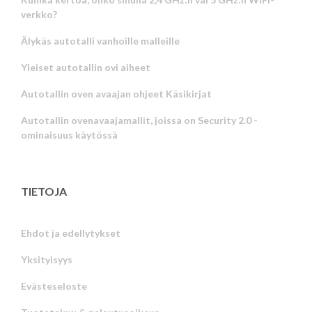
verkko?
Älykäs autotalli vanhoille malleille
Yleiset autotallin ovi aiheet
Autotallin oven avaajan ohjeet Käsikirjat
Autotallin ovenavaajamallit, joissa on Security 2.0 -
ominaisuus käytössä
TIETOJA
Ehdot ja edellytykset
Yksityisyys
Russian
Evästeseloste
Portuguese