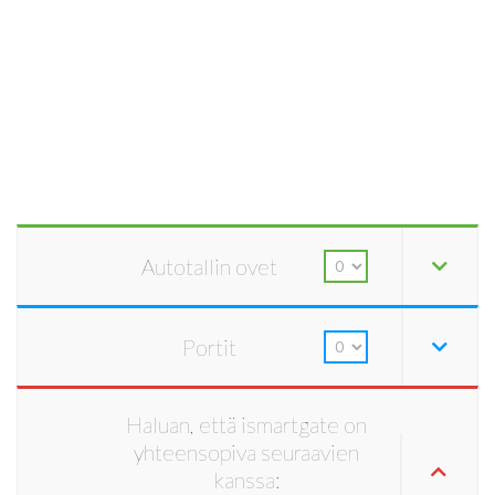
Autotallin ovet
Portit
Haluan, että ismartgate on
yhteensopiva seuraavien
kanssa: