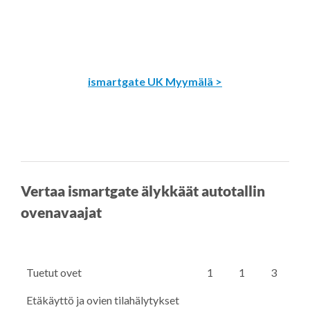
ismartgate UK Myymälä >
Vertaa ismartgate älykkäät autotallin
ovenavaajat
Tuetut ovet
1
1
3
Etäkäyttö ja ovien tilahälytykset