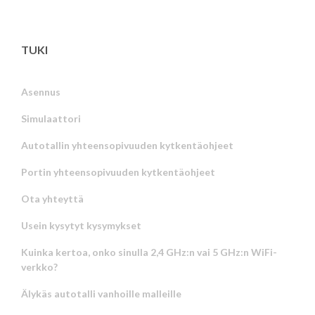
TUKI
Asennus
Simulaattori
Autotallin yhteensopivuuden kytkentäohjeet
Portin yhteensopivuuden kytkentäohjeet
Ota yhteyttä
Usein kysytyt kysymykset
Kuinka kertoa, onko sinulla 2,4 GHz:n vai 5 GHz:n WiFi-
verkko?
Älykäs autotalli vanhoille malleille