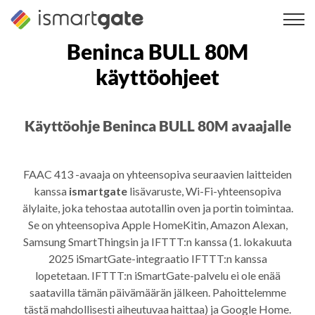
Siirry
sisältöön
Beninca BULL 80M
käyttöohjeet
Käyttöohje Beninca BULL 80M avaajalle
FAAC 413 -avaaja on yhteensopiva seuraavien laitteiden
kanssa
ismartgate
lisävaruste, Wi-Fi-yhteensopiva
älylaite, joka tehostaa autotallin oven ja portin toimintaa.
Se on yhteensopiva Apple HomeKitin, Amazon Alexan,
Samsung SmartThingsin ja IFTTT:n kanssa (1. lokakuuta
2025 iSmartGate-integraatio IFTTT:n kanssa
lopetetaan. IFTTT:n iSmartGate-palvelu ei ole enää
saatavilla tämän päivämäärän jälkeen. Pahoittelemme
tästä mahdollisesti aiheutuvaa haittaa) ja Google Home.