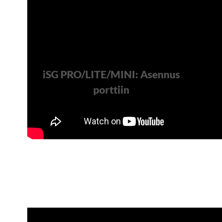
iSG PRO/LITE/MINI: Asennus
porttiin