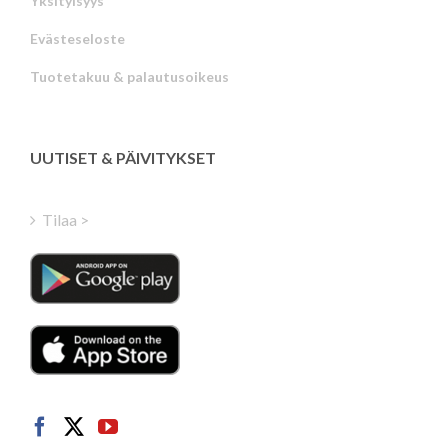
Yksityisyys
Russian
Evästeseloste
Portuguese
Tuotetakuu & palautusoikeus
Estonian
Latvian
Greek
UUTISET & PÄIVITYKSET
Hungarian
Turkish
Tilaa >
Polish
Italian
Danish
Dutch
Swedish
Norwegian