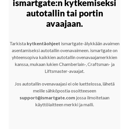
ismartgate:n kytkemiseksi
autotallin tai portin
avaajaan.
Tarkista
kytkentäohjeet
ismartgate-älykkään avaimen
asentamiseksi autotallin ovenavaimeen. ismartgate on
yhteensopiva kaikkien autotallin ovenavaajamerkkien
kanssa, mukaan lukien Chamberlain-, Craftsman- ja
Liftsmaster-avaajat.
Jos autotallin ovenavaajasi ei ole luettelossa, lähetä
meille sähköpostia osoitteeseen
support@ismartgate.com
jossa ilmoitetaan
käyttölaitteen merkki ja malli.