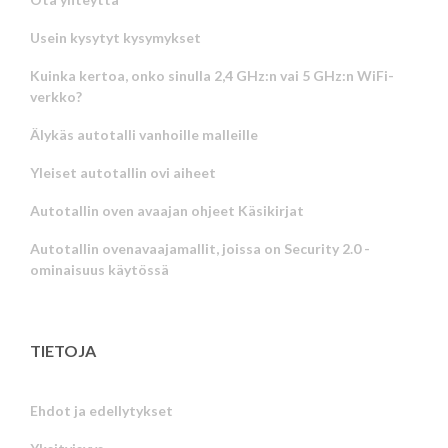
Usein kysytyt kysymykset
Kuinka kertoa, onko sinulla 2,4 GHz:n vai 5 GHz:n WiFi-
verkko?
Älykäs autotalli vanhoille malleille
Yleiset autotallin ovi aiheet
Autotallin oven avaajan ohjeet Käsikirjat
Autotallin ovenavaajamallit, joissa on Security 2.0 -
ominaisuus käytössä
TIETOJA
Ehdot ja edellytykset