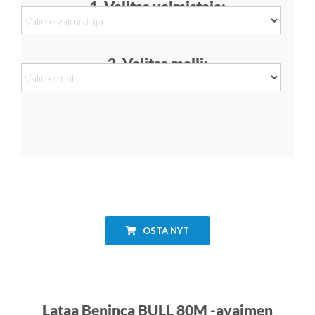
1. Valitse valmistaja:
2. Valitse malli:
OSTA NYT
Lataa Beninca BULL 80M -avaimen