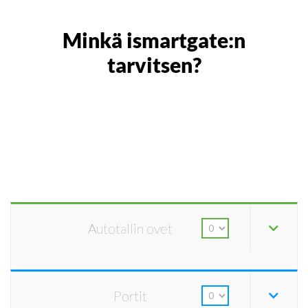
Minkä ismartgate:n
tarvitsen?
Autotallin ovet
Portit