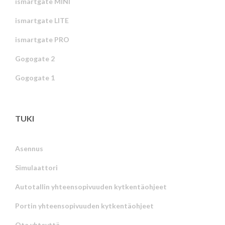
ismartgate MINI
ismartgate LITE
ismartgate PRO
Gogogate 2
Gogogate 1
TUKI
Asennus
Simulaattori
Autotallin yhteensopivuuden kytkentäohjeet
Portin yhteensopivuuden kytkentäohjeet
Ota yhteyttä