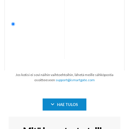
Jos kotisi ei sovi näihin vaihtoehtoihin, lähetä meille sähköpostia
osoitteeseen
support@ismartgate.com
HAE TULOS