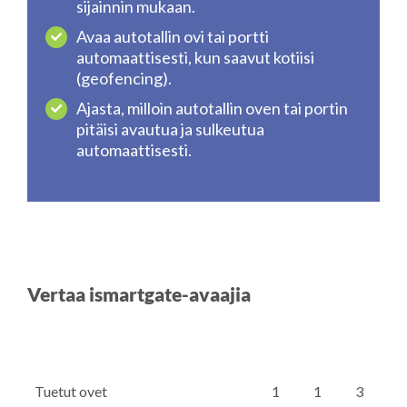
sijainnin mukaan.
Avaa autotallin ovi tai portti
automaattisesti, kun saavut kotiisi
(geofencing).
Ajasta, milloin autotallin oven tai portin
pitäisi avautua ja sulkeutua
automaattisesti.
Vertaa ismartgate-avaajia
Tuetut ovet
1
1
3