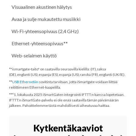
Visuaalinen akustinen hälytys
Avaa ja sulje mukautettu musiikki
Wi-Fi-yhteensopivuus (2,4 GHz)
Ethernet-yhteensopivuus**
Web-selaimen käyttö
*"ismartgate-taito" on saatavilla seuraavilla kielillä: (IT),saksa
(DE),englanti (US),espanja (ES),espanja (US),ranska (FR),englanti (UK/IE).
**
USB Ethernetiin
sovitinta tarvitaan, jotta iSmartgate voidaan liittää
reitittimeen Ethernet-kaapelilla.
***
1. lokakuuta 2025
iSmartGaten integrointi IFTTT:n kanssa lopetetaan.
IFTTT:n iSmartGate-palvelu ei ole enää saatavilla tämän päivämäärän
jälkeen. Pahoittelemme tästä mahdollisesti aiheutuvaa haittaa.
Kytkentäkaaviot