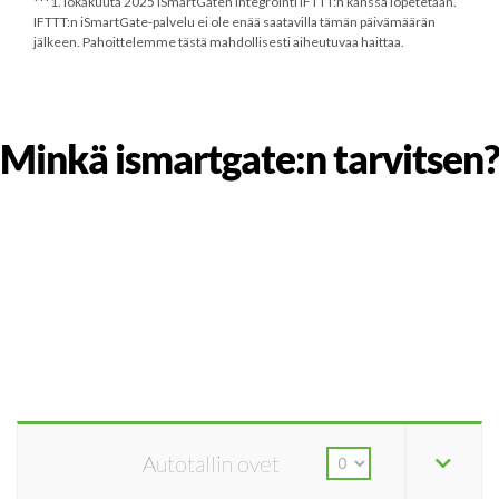
***
1. lokakuuta 2025
iSmartGaten integrointi IFTTT:n kanssa lopetetaan.
IFTTT:n iSmartGate-palvelu ei ole enää saatavilla tämän päivämäärän
jälkeen. Pahoittelemme tästä mahdollisesti aiheutuvaa haittaa.
Minkä ismartgate:n tarvitsen?
Autotallin ovet