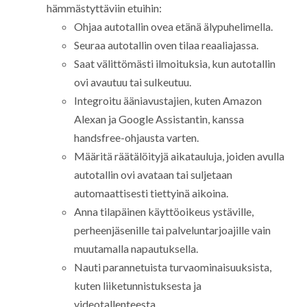
hämmästyttäviin etuihin:
Ohjaa autotallin ovea etänä älypuhelimella.
Seuraa autotallin oven tilaa reaaliajassa.
Saat välittömästi ilmoituksia, kun autotallin
ovi avautuu tai sulkeutuu.
Integroitu ääniavustajien, kuten Amazon
Alexan ja Google Assistantin, kanssa
handsfree-ohjausta varten.
Määritä räätälöityjä aikatauluja, joiden avulla
autotallin ovi avataan tai suljetaan
automaattisesti tiettyinä aikoina.
Anna tilapäinen käyttöoikeus ystäville,
perheenjäsenille tai palveluntarjoajille vain
muutamalla napautuksella.
Nauti parannetuista turvaominaisuuksista,
kuten liiketunnistuksesta ja
videotallenteesta.