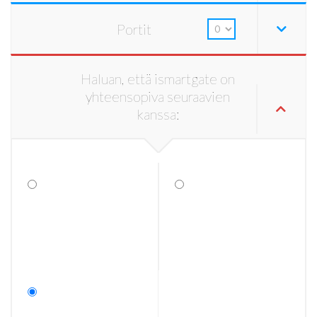
Portit
Haluan, että ismartgate on
yhteensopiva seuraavien
kanssa: