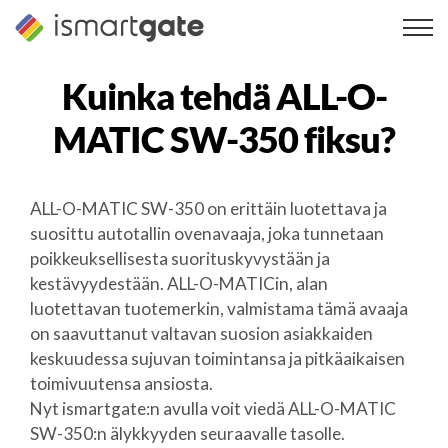
Siirry
sisältöön
Kuinka tehdä
ALL-O-
MATIC SW-350
fiksu?
ALL-O-MATIC SW-350 on erittäin luotettava ja
suosittu autotallin ovenavaaja, joka tunnetaan
poikkeuksellisesta suorituskyvystään ja
kestävyydestään. ALL-O-MATICin, alan
luotettavan tuotemerkin, valmistama tämä avaaja
on saavuttanut valtavan suosion asiakkaiden
keskuudessa sujuvan toimintansa ja pitkäaikaisen
toimivuutensa ansiosta.
Nyt ismartgate:n avulla voit viedä ALL-O-MATIC
SW-350:n älykkyyden seuraavalle tasolle.