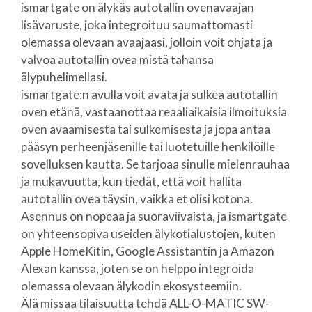
ismartgate on älykäs autotallin ovenavaajan
lisävaruste, joka integroituu saumattomasti
olemassa olevaan avaajaasi, jolloin voit ohjata ja
valvoa autotallin ovea mistä tahansa
älypuhelimellasi.
ismartgate:n avulla voit avata ja sulkea autotallin
oven etänä, vastaanottaa reaaliaikaisia ilmoituksia
oven avaamisesta tai sulkemisesta ja jopa antaa
pääsyn perheenjäsenille tai luotetuille henkilöille
sovelluksen kautta. Se tarjoaa sinulle mielenrauhaa
ja mukavuutta, kun tiedät, että voit hallita
autotallin ovea täysin, vaikka et olisi kotona.
Asennus on nopeaa ja suoraviivaista, ja ismartgate
on yhteensopiva useiden älykotialustojen, kuten
Apple HomeKitin, Google Assistantin ja Amazon
Alexan kanssa, joten se on helppo integroida
olemassa olevaan älykodin ekosysteemiin.
Älä missaa tilaisuutta tehdä ALL-O-MATIC SW-