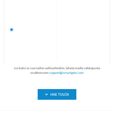
Jos kotisi ei sovi näihin vaihtoehtoihin, lähetä meille sähköpostia
osoitteeseen
support@ismartgate.com
HAE TULOS