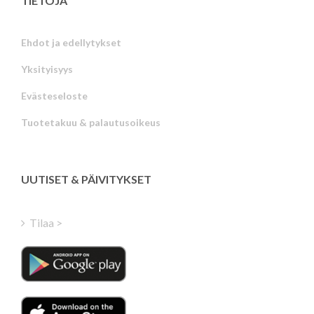
TIETOJA
Ehdot ja edellytykset
Yksityisyys
Russian
Evästeseloste
Portuguese
Tuotetakuu & palautusoikeus
Estonian
Latvian
Greek
UUTISET & PÄIVITYKSET
Hungarian
Turkish
Tilaa >
Polish
Italian
Danish