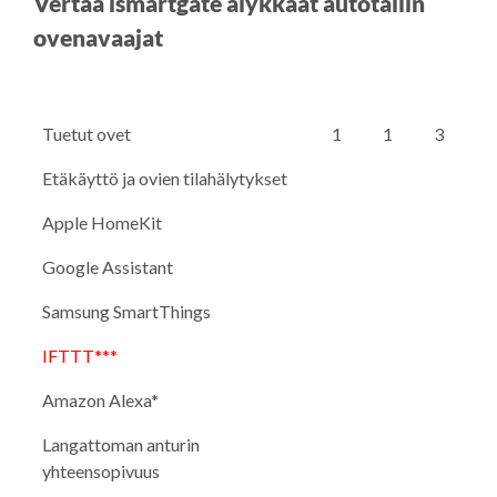
Vertaa ismartgate älykkäät autotallin
ovenavaajat
Tuetut ovet
1
1
3
Etäkäyttö ja ovien tilahälytykset
Apple HomeKit
Google Assistant
Samsung SmartThings
IFTTT***
Amazon Alexa*
Langattoman anturin
yhteensopivuus