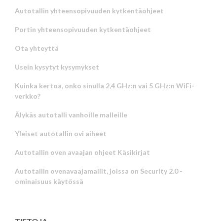
Autotallin yhteensopivuuden kytkentäohjeet
Portin yhteensopivuuden kytkentäohjeet
Ota yhteyttä
Usein kysytyt kysymykset
Kuinka kertoa, onko sinulla 2,4 GHz:n vai 5 GHz:n WiFi-
verkko?
Älykäs autotalli vanhoille malleille
Yleiset autotallin ovi aiheet
Autotallin oven avaajan ohjeet Käsikirjat
Autotallin ovenavaajamallit, joissa on Security 2.0 -
ominaisuus käytössä