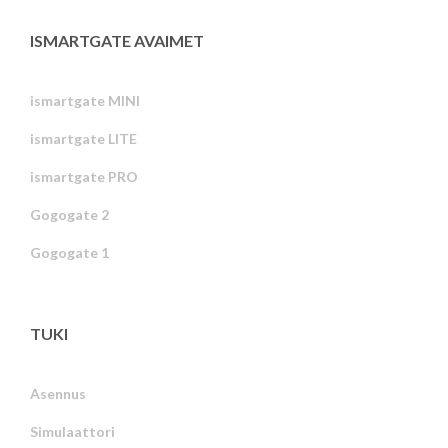
ISMARTGATE AVAIMET
ismartgate MINI
ismartgate LITE
ismartgate PRO
Gogogate 2
Gogogate 1
TUKI
Asennus
Simulaattori