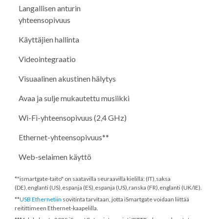
Langallisen anturin
yhteensopivuus
Käyttäjien hallinta
Videointegraatio
Visuaalinen akustinen hälytys
Avaa ja sulje mukautettu musiikki
Wi-Fi-yhteensopivuus (2,4 GHz)
Ethernet-yhteensopivuus**
Web-selaimen käyttö
*"ismartgate-taito" on saatavilla seuraavilla kielillä: (IT),saksa
(DE),englanti (US),espanja (ES),espanja (US),ranska (FR),englanti (UK/IE).
**
USB Ethernetiin
sovitinta tarvitaan, jotta iSmartgate voidaan liittää
reitittimeen Ethernet-kaapelilla.