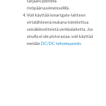
sarjaan) pienellä
ristipääruuvimeisselillä.
Voit käyttää ismartgate-laitteen
virtalähteenä mukana toimitettua
seinäkiinnitteistä verkkolaitetta. Jos
sinulla ei ole pistorasiaa, voit käyttää
meidän
DC/DC-tehomuunnin.