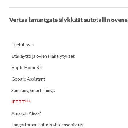
Vertaa ismartgate älykkäät autotallin ovena
Tuetut ovet
Etäkäyttö ja ovien tilahälytykset
Apple HomeKit
Google Assistant
Samsung SmartThings
IFTTT***
Amazon Alexa*
Langattoman anturin yhteensopivuus