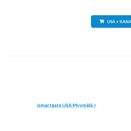
USA + KAN
ismartgate USA Myymälä >