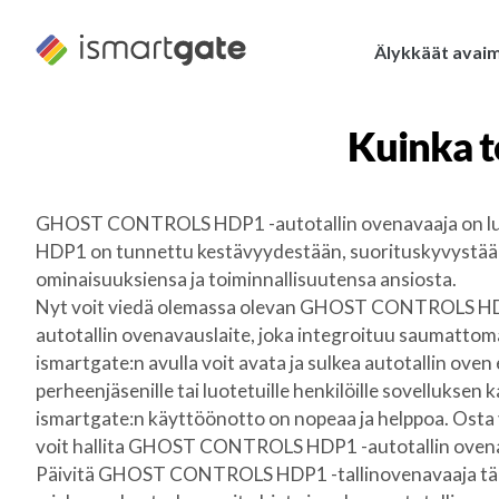
Siirry
sisältöön
Älykkäät avai
Kuinka 
GHOST CONTROLS HDP1 -autotallin ovenavaaja on luot
HDP1 on tunnettu kestävyydestään, suorituskyvystään 
ominaisuuksiensa ja toiminnallisuutensa ansiosta.
Nyt voit viedä olemassa olevan GHOST CONTROLS HDP1 -t
autotallin ovenavauslaite, joka integroituu saumattomas
ismartgate:n avulla voit avata ja sulkea autotallin oven
perheenjäsenille tai luotetuille henkilöille sovelluksen 
ismartgate:n käyttöönotto on nopeaa ja helppoa. Osta v
voit hallita GHOST CONTROLS HDP1 -autotallin ovenavaaja
Päivitä GHOST CONTROLS HDP1 -tallinovenavaaja tänään 