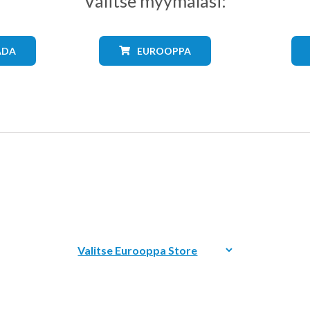
Valitse myymäläsi:
ADA
EUROOPPA