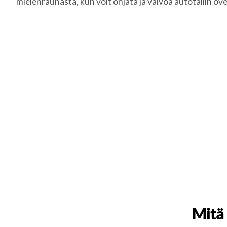
mielenrauhasta, kun voit ohjata ja valvoa autotallin ove
Mitä 