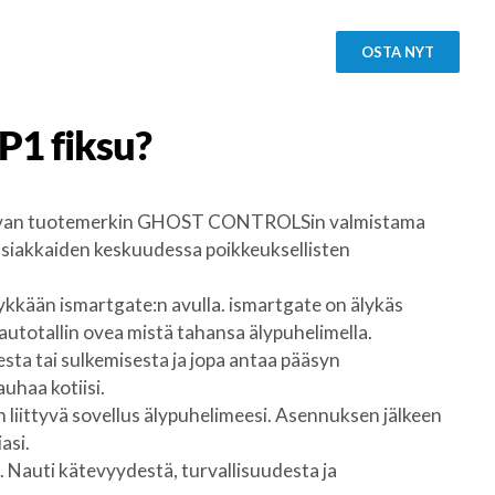
OSTA NYT
P1
fiksu?
ettavan tuotemerkin GHOST CONTROLSin valmistama
siakkaiden keskuudessa poikkeuksellisten
kkään ismartgate:n avulla. ismartgate on älykäs
 autotallin ovea mistä tahansa älypuhelimella.
esta tai sulkemisesta ja jopa antaa pääsyn
auhaa kotiisi.
 liittyvä sovellus älypuhelimeesi. Asennuksen jälkeen
asi.
Nauti kätevyydestä, turvallisuudesta ja