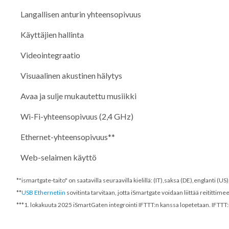
Langallisen anturin yhteensopivuus
Käyttäjien hallinta
Videointegraatio
Visuaalinen akustinen hälytys
Avaa ja sulje mukautettu musiikki
Wi-Fi-yhteensopivuus (2,4 GHz)
Ethernet-yhteensopivuus**
Web-selaimen käyttö
*"ismartgate-taito" on saatavilla seuraavilla kielillä: (IT),saksa (DE),englanti (U
**
USB Ethernetiin
sovitinta tarvitaan, jotta iSmartgate voidaan liittää reitittime
***
1. lokakuuta 2025
iSmartGaten integrointi IFTTT:n kanssa lopetetaan. IFTTT: