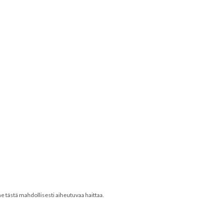
 tästä mahdollisesti aiheutuvaa haittaa.