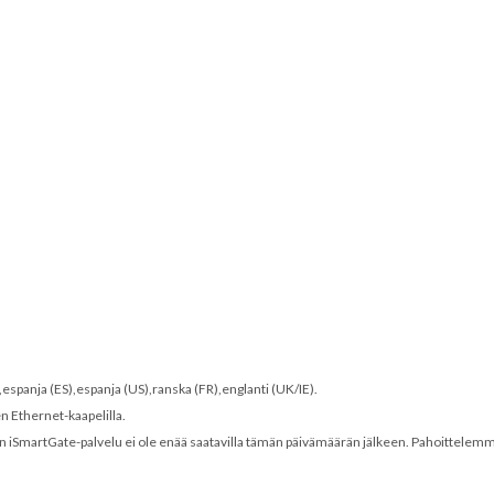
S),espanja (ES),espanja (US),ranska (FR),englanti (UK/IE).
en Ethernet-kaapelilla.
n iSmartGate-palvelu ei ole enää saatavilla tämän päivämäärän jälkeen. Pahoittelemme