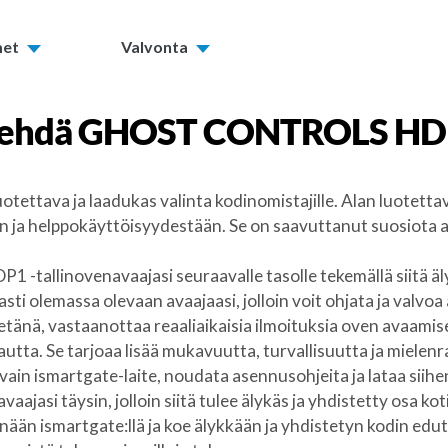
met
Valvonta
tehdä
GHOST CONTROLS HD
ettava ja laadukas valinta kodinomistajille. Alan luot
ja helppokäyttöisyydestään. Se on saavuttanut suosiota a
allinovenavaajasi seuraavalle tasolle tekemällä siitä äly
ti olemassa olevaan avaajaasi, jolloin voit ohjata ja valvoa
 etänä, vastaanottaa reaaliaikaisia ilmoituksia oven avaamis
kautta. Se tarjoaa lisää mukavuutta, turvallisuutta ja mielenr
ain ismartgate-laite, noudata asennusohjeita ja lataa siihen
si täysin, jolloin siitä tulee älykäs ja yhdistetty osa koti
ismartgate:llä ja koe älykkään ja yhdistetyn kodin edut. 