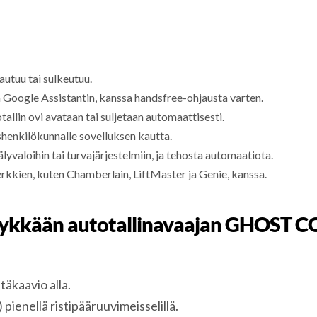
vautuu tai sulkeutuu.
a Google Assistantin, kanssa handsfree-ohjausta varten.
tallin ovi avataan tai suljetaan automaattisesti.
ushenkilökunnalle sovelluksen kautta.
 älyvaloihin tai turvajärjestelmiin, ja tehosta automaatiota.
rkkien, kuten Chamberlain, LiftMaster ja Genie, kanssa.
lykkään autotallinavaajan GHOST 
kaavio alla.
 pienellä ristipääruuvimeisselillä.