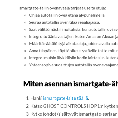
ismartgate-tallin ovenavaaja tarjoaa useita etuja:
Ohjaa autotallin ovea etänä älypuhelimella.
Seuraa autotallin oven tilaa reaaliajassa.
Saat välittömästi ilmoituksia, kun autotallin ovi a
Integroitu ääniavustajien, kuten Amazon Alexan j
Määritä räätälöityjä aikatauluja, joiden avulla auto
Anna tilapäinen käyttöoikeus ystäville tai toimit
Integroi muihin älykkäisiin kodin laitteisiin, kuten
Yhteensopiva suosittujen autotallin ovenavaajame
Miten asennan ismartgate-ä
Hanki
ismartgate-laite täällä
.
Katso GHOST CONTROLS HDP1:n kytkentä
Kytke johdot (sisältyvät ismartgate-sarjaan)