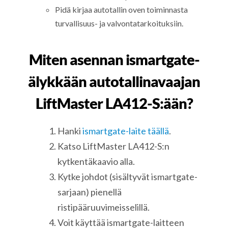
Pidä kirjaa autotallin oven toiminnasta
turvallisuus- ja valvontatarkoituksiin.
Miten asennan ismartgate-
älykkään autotallinavaajan
LiftMaster LA412-S:ään?
Hanki
ismartgate-laite täällä
.
Katso LiftMaster LA412-S:n
kytkentäkaavio alla.
Kytke johdot (sisältyvät ismartgate-
sarjaan) pienellä
ristipääruuvimeisselillä.
Voit käyttää ismartgate-laitteen