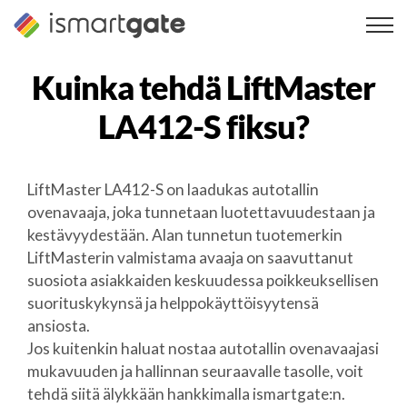
Siirry
sisältöön
Kuinka tehdä
LiftMaster
LA412-S
fiksu?
LiftMaster LA412-S on laadukas autotallin
ovenavaaja, joka tunnetaan luotettavuudestaan ja
kestävyydestään. Alan tunnetun tuotemerkin
LiftMasterin valmistama avaaja on saavuttanut
suosiota asiakkaiden keskuudessa poikkeuksellisen
suorituskykynsä ja helppokäyttöisyytensä
ansiosta.
Jos kuitenkin haluat nostaa autotallin ovenavaajasi
mukavuuden ja hallinnan seuraavalle tasolle, voit
tehdä siitä älykkään hankkimalla ismartgate:n.