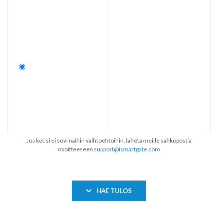
Jos kotisi ei sovi näihin vaihtoehtoihin, lähetä meille sähköpostia
osoitteeseen
support@ismartgate.com
HAE TULOS