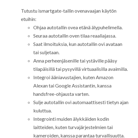
Tutustu ismartgate-tallin ovenavaajan käytön
etuihin:
Ohjaa autotallin ovea etänä älypuhelimella.
Seuraa autotallin oven tilaa reaaliajassa.
Saat ilmoituksia, kun autotallin ovi avataan
tai suljetaan.
Anna perheenjäsenille tai ystäville pääsy
tilapäisillä tai pysyvillä virtuaalisilla avaimilla.
Integroi ääniavustajien, kuten Amazon
Alexan tai Google Assistantin, kanssa
handsfree-ohjausta varten.
Sulje autotallin ovi automaattisesti tietyn ajan
kuluttua.
Integrointi muiden älykkäiden kodin
laitteiden, kuten turvajärjestelmien tai
kameroiden, kanssa parantaa turvallisuutta.