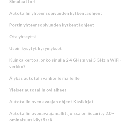
Simulaattori
Autotallin yhteensopivuuden kytkentäohjeet
Portin yhteensopivuuden kytkentäohjeet
Ota yhteyttä
Usein kysytyt kysymykset
Kuinka kertoa, onko sinulla 2,4 GHz:n vai 5 GHz:n WiFi-
verkko?
Älykäs autotalli vanhoille malleille
Yleiset autotallin ovi aiheet
Autotallin oven avaajan ohjeet Käsikirjat
Autotallin ovenavaajamallit, joissa on Security 2.0 -
ominaisuus käytössä