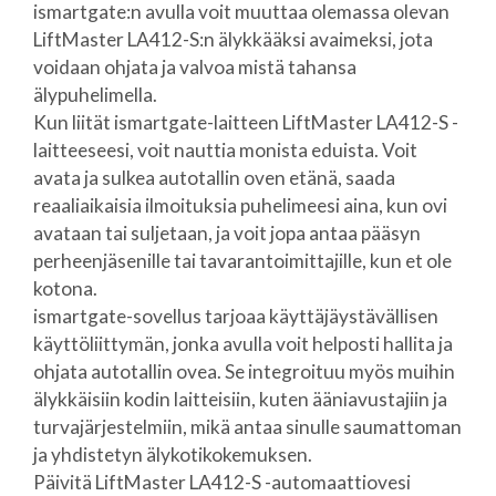
ismartgate:n avulla voit muuttaa olemassa olevan
LiftMaster LA412-S:n älykkääksi avaimeksi, jota
voidaan ohjata ja valvoa mistä tahansa
älypuhelimella.
Kun liität ismartgate-laitteen LiftMaster LA412-S -
laitteeseesi, voit nauttia monista eduista. Voit
avata ja sulkea autotallin oven etänä, saada
reaaliaikaisia ilmoituksia puhelimeesi aina, kun ovi
avataan tai suljetaan, ja voit jopa antaa pääsyn
perheenjäsenille tai tavarantoimittajille, kun et ole
kotona.
ismartgate-sovellus tarjoaa käyttäjäystävällisen
käyttöliittymän, jonka avulla voit helposti hallita ja
ohjata autotallin ovea. Se integroituu myös muihin
älykkäisiin kodin laitteisiin, kuten ääniavustajiin ja
turvajärjestelmiin, mikä antaa sinulle saumattoman
ja yhdistetyn älykotikokemuksen.
Päivitä LiftMaster LA412-S -automaattiovesi