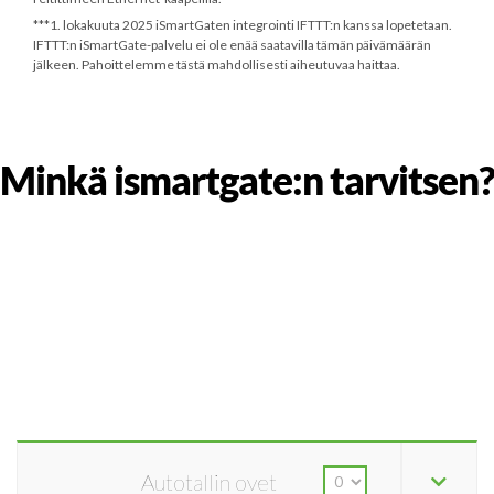
***
1. lokakuuta 2025
iSmartGaten integrointi IFTTT:n kanssa lopetetaan.
IFTTT:n iSmartGate-palvelu ei ole enää saatavilla tämän päivämäärän
jälkeen. Pahoittelemme tästä mahdollisesti aiheutuvaa haittaa.
Minkä ismartgate:n tarvitsen?
Autotallin ovet