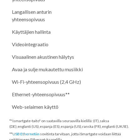
Langallisen anturin
yhteensopivuus
Käyttäjien hallinta
Videointegraatio
Visuaalinen akustinen hälytys
Avaa ja sulje mukautettu musiikki
Wi-Fi-yhteensopivuus (2,4 GHz)
Ethernet-yhteensopivuus**
Web-selaimen käyttö
*"ismartgate-taito" on saatavilla seuraavilla kielillä: (IT),saksa
(DE),englanti (US),espanja (ES),espanja (US),ranska (FR),englanti (UK/IE).
**
USB Ethernetiin
sovitinta tarvitaan, jotta iSmartgate voidaan liittää
reitittimeen Ethernet-kaapelilla.