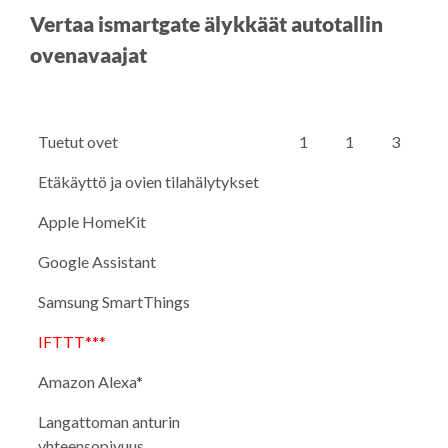
Vertaa ismartgate älykkäät autotallin
ovenavaajat
Tuetut ovet
1
1
3
Etäkäyttö ja ovien tilahälytykset
Apple HomeKit
Google Assistant
Samsung SmartThings
IFTTT***
Amazon Alexa*
Langattoman anturin
yhteensopivuus