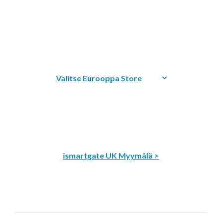
ismartgate UK Myymälä >