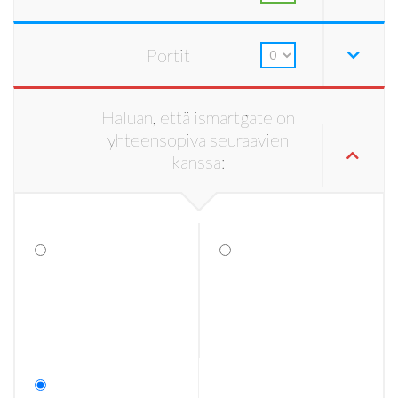
Portit
Haluan, että ismartgate on
yhteensopiva seuraavien
kanssa: