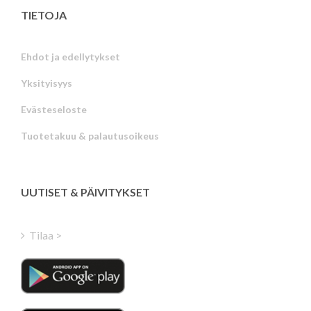
TIETOJA
Ehdot ja edellytykset
Yksityisyys
Russian
Evästeseloste
Portuguese
Tuotetakuu & palautusoikeus
Estonian
Latvian
Greek
UUTISET & PÄIVITYKSET
Hungarian
Turkish
Tilaa >
Polish
Italian
Danish