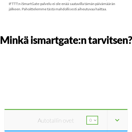
IFTTT:n iSmartGate-palvelu ei ole enää saatavilla tämän päivämäärän
jälkeen. Pahoittelemme tästä mahdollisesti aiheutuvaa haittaa.
Minkä ismartgate:n tarvitsen?
Autotallin ovet