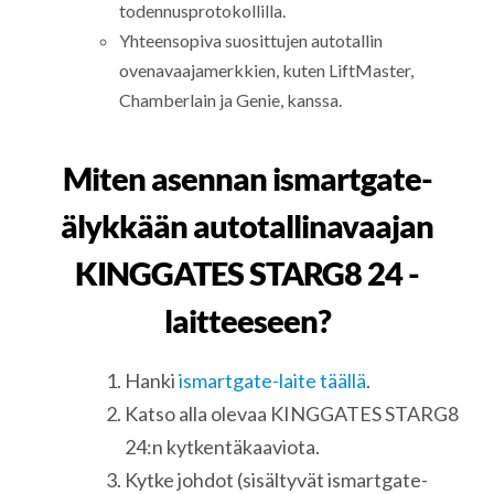
todennusprotokollilla.
Yhteensopiva suosittujen autotallin
ovenavaajamerkkien, kuten LiftMaster,
Chamberlain ja Genie, kanssa.
Miten asennan ismartgate-
älykkään autotallinavaajan
KINGGATES STARG8 24 -
laitteeseen?
Hanki
ismartgate-laite täällä
.
Katso alla olevaa KINGGATES STARG8
24:n kytkentäkaaviota.
Kytke johdot (sisältyvät ismartgate-