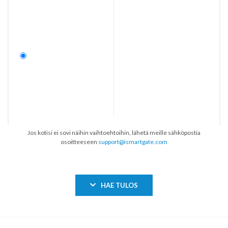
Jos kotisi ei sovi näihin vaihtoehtoihin, lähetä meille sähköpostia
osoitteeseen
support@ismartgate.com
HAE TULOS