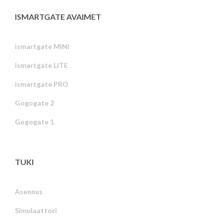
ISMARTGATE AVAIMET
ismartgate MINI
ismartgate LITE
ismartgate PRO
Gogogate 2
Gogogate 1
TUKI
Asennus
Simulaattori