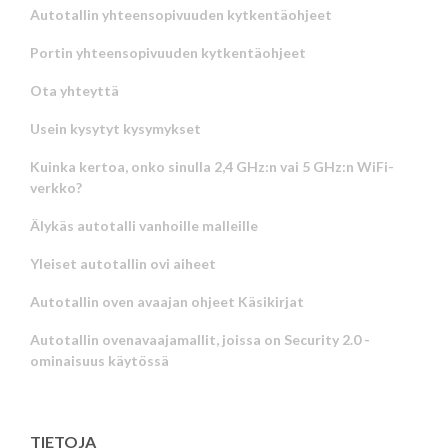
Autotallin yhteensopivuuden kytkentäohjeet
Portin yhteensopivuuden kytkentäohjeet
Ota yhteyttä
Usein kysytyt kysymykset
Kuinka kertoa, onko sinulla 2,4 GHz:n vai 5 GHz:n WiFi-
verkko?
Älykäs autotalli vanhoille malleille
Yleiset autotallin ovi aiheet
Autotallin oven avaajan ohjeet Käsikirjat
Autotallin ovenavaajamallit, joissa on Security 2.0 -
ominaisuus käytössä
TIETOJA