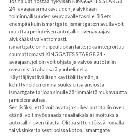
Jos haluat nostaa nykyisen KINGGATES STARG8
24 -avaajaasi mukavuuden ja älykkään
toiminnallisuuden seuraavalle tasolle, älä etsi
enempää kuin ismartgate. ismartgate:n avulla voit
muuttaa perinteisen autotallin ovenavaajasi
älykkääksi vaivattomasti.
ismartgate on huippuluokan laite, joka integroituu
saumattomasti KINGGATES STARG8 24 -
avaajaan, jolloin voit ohjata ja valvoa autotallin
ovea mistä tahansa älypuhelimella.
Käyttäjäystävällisen käyttöliittymän ja
kehittyneiden ominaisuuksiensa ansiosta
ismartgate tarjoaa sinulle äärimmäistä mukavuutta
ja mielenrauhaa.
Sen lisäksi, että voit avata ja sulkea autotallin oven
etänä, voit myös saada reaaliaikaisia ilmoituksia
autotallin oven tilasta. Olitpa sitten töissä, lomalla
tai yksinkertaisesti poissa kotoa, ismartgate