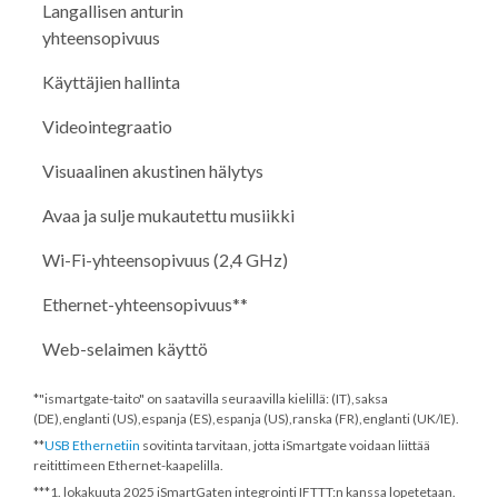
Langallisen anturin
yhteensopivuus
Käyttäjien hallinta
Videointegraatio
Visuaalinen akustinen hälytys
Avaa ja sulje mukautettu musiikki
Wi-Fi-yhteensopivuus (2,4 GHz)
Ethernet-yhteensopivuus**
Web-selaimen käyttö
*"ismartgate-taito" on saatavilla seuraavilla kielillä: (IT),saksa
(DE),englanti (US),espanja (ES),espanja (US),ranska (FR),englanti (UK/IE).
**
USB Ethernetiin
sovitinta tarvitaan, jotta iSmartgate voidaan liittää
reitittimeen Ethernet-kaapelilla.
***
1. lokakuuta 2025
iSmartGaten integrointi IFTTT:n kanssa lopetetaan.