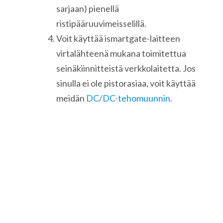
sarjaan) pienellä
ristipääruuvimeisselillä.
Voit käyttää ismartgate-laitteen
virtalähteenä mukana toimitettua
seinäkiinnitteistä verkkolaitetta. Jos
sinulla ei ole pistorasiaa, voit käyttää
meidän
DC/DC-tehomuunnin.