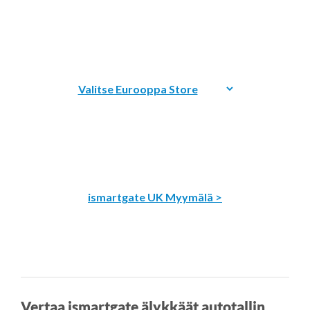
ismartgate UK Myymälä >
Vertaa ismartgate älykkäät autotallin