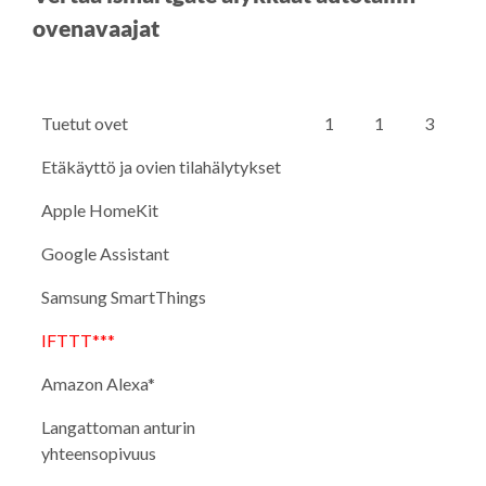
ovenavaajat
Tuetut ovet
1
1
3
Etäkäyttö ja ovien tilahälytykset
Apple HomeKit
Google Assistant
Samsung SmartThings
IFTTT***
Amazon Alexa*
Langattoman anturin
yhteensopivuus