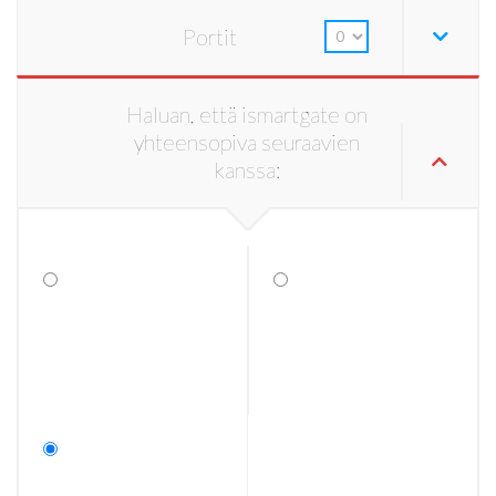
Portit
Haluan, että ismartgate on
yhteensopiva seuraavien
kanssa: