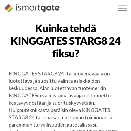
Siirry
sisältöön
Kuinka tehdä
KINGGATES STARG8 24
fiksu?
KINGGATES STARG8 24 -tallinovenavaaja on
luotettava ja suosittu valinta asiakkaiden
keskuudessa. Alan luotettavan tuotemerkin
KINGGATESin valmistama avaaja on tunnettu
kestävyydestään ja suorituskyvystään.
Huipputekniikasta peräisin oleva KINGGATES
STARG8 24 tarjoaa saumattoman toiminnan ja
paremman turvallisuuden autotallissasi.