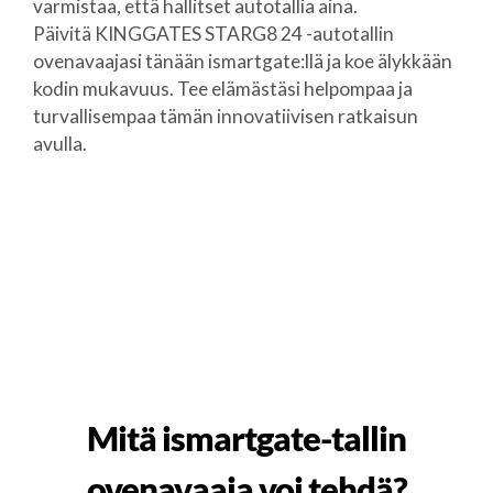
varmistaa, että hallitset autotallia aina.
Päivitä KINGGATES STARG8 24 -autotallin
ovenavaajasi tänään ismartgate:llä ja koe älykkään
kodin mukavuus. Tee elämästäsi helpompaa ja
turvallisempaa tämän innovatiivisen ratkaisun
avulla.
Mitä ismartgate-tallin
ovenavaaja voi tehdä?