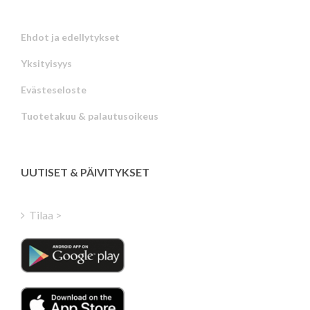
Ehdot ja edellytykset
Yksityisyys
Russian
Evästeseloste
Portuguese
Tuotetakuu & palautusoikeus
Estonian
Latvian
Greek
UUTISET & PÄIVITYKSET
Hungarian
Turkish
Tilaa >
Polish
Italian
Danish
Dutch