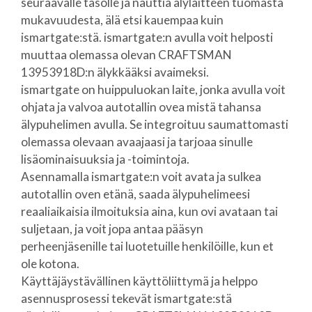
seuraavalle tasolle ja nauttia älylaitteen tuomasta
mukavuudesta, älä etsi kauempaa kuin
ismartgate:stä. ismartgate:n avulla voit helposti
muuttaa olemassa olevan CRAFTSMAN
13953918D:n älykkääksi avaimeksi.
ismartgate on huippuluokan laite, jonka avulla voit
ohjata ja valvoa autotallin ovea mistä tahansa
älypuhelimen avulla. Se integroituu saumattomasti
olemassa olevaan avaajaasi ja tarjoaa sinulle
lisäominaisuuksia ja -toimintoja.
Asennamalla ismartgate:n voit avata ja sulkea
autotallin oven etänä, saada älypuhelimeesi
reaaliaikaisia ilmoituksia aina, kun ovi avataan tai
suljetaan, ja voit jopa antaa pääsyn
perheenjäsenille tai luotetuille henkilöille, kun et
ole kotona.
Käyttäjäystävällinen käyttöliittymä ja helppo
asennusprosessi tekevät ismartgate:stä