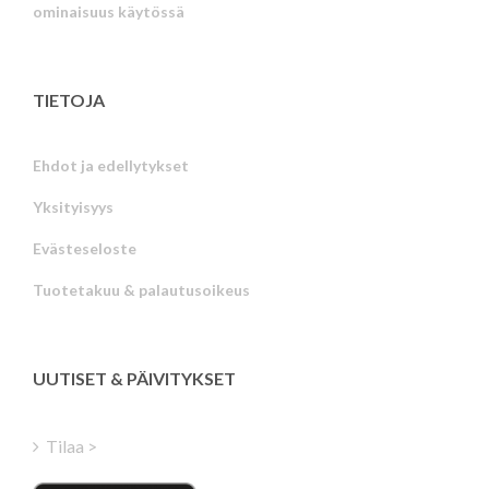
ominaisuus käytössä
TIETOJA
Ehdot ja edellytykset
Yksityisyys
Russian
Evästeseloste
Portuguese
Tuotetakuu & palautusoikeus
Estonian
Latvian
Greek
UUTISET & PÄIVITYKSET
Hungarian
Turkish
Tilaa >
Polish