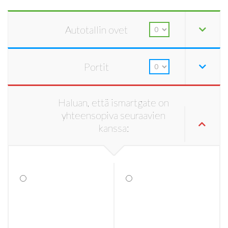
Autotallin ovet
Portit
Haluan, että ismartgate on
yhteensopiva seuraavien
kanssa: