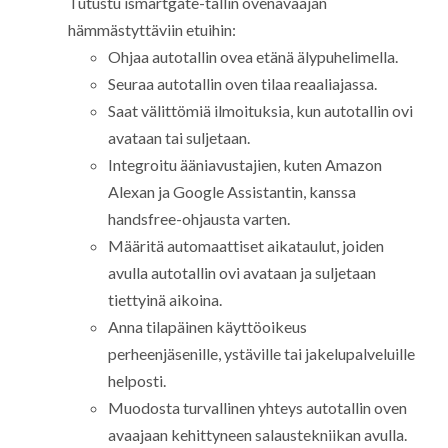
Tutustu ismartgate-tallin ovenavaajan
hämmästyttäviin etuihin:
Ohjaa autotallin ovea etänä älypuhelimella.
Seuraa autotallin oven tilaa reaaliajassa.
Saat välittömiä ilmoituksia, kun autotallin ovi
avataan tai suljetaan.
Integroitu ääniavustajien, kuten Amazon
Alexan ja Google Assistantin, kanssa
handsfree-ohjausta varten.
Määritä automaattiset aikataulut, joiden
avulla autotallin ovi avataan ja suljetaan
tiettyinä aikoina.
Anna tilapäinen käyttöoikeus
perheenjäsenille, ystäville tai jakelupalveluille
helposti.
Muodosta turvallinen yhteys autotallin oven
avaajaan kehittyneen salaustekniikan avulla.