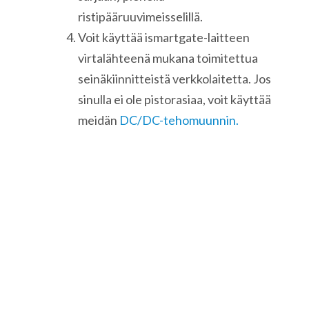
ristipääruuvimeisselillä.
Voit käyttää ismartgate-laitteen
virtalähteenä mukana toimitettua
seinäkiinnitteistä verkkolaitetta. Jos
sinulla ei ole pistorasiaa, voit käyttää
meidän
DC/DC-tehomuunnin.