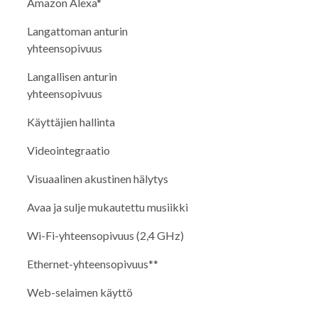
Amazon Alexa*
Langattoman anturin
yhteensopivuus
Langallisen anturin
yhteensopivuus
Käyttäjien hallinta
Videointegraatio
Visuaalinen akustinen hälytys
Avaa ja sulje mukautettu musiikki
Wi-Fi-yhteensopivuus (2,4 GHz)
Ethernet-yhteensopivuus**
Web-selaimen käyttö