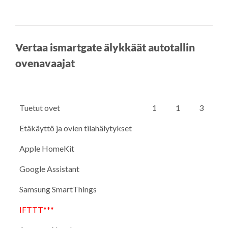
Vertaa ismartgate älykkäät autotallin
ovenavaajat
Tuetut ovet
1
1
3
Etäkäyttö ja ovien tilahälytykset
Apple HomeKit
Google Assistant
Samsung SmartThings
IFTTT***