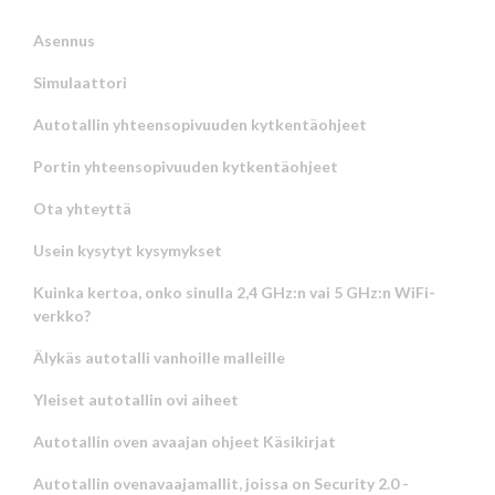
Asennus
Simulaattori
Autotallin yhteensopivuuden kytkentäohjeet
Portin yhteensopivuuden kytkentäohjeet
Ota yhteyttä
Usein kysytyt kysymykset
Kuinka kertoa, onko sinulla 2,4 GHz:n vai 5 GHz:n WiFi-
verkko?
Älykäs autotalli vanhoille malleille
Yleiset autotallin ovi aiheet
Autotallin oven avaajan ohjeet Käsikirjat
Autotallin ovenavaajamallit, joissa on Security 2.0 -