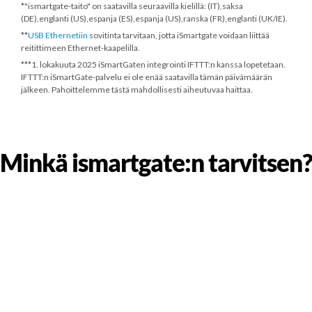
*"ismartgate-taito" on saatavilla seuraavilla kielillä: (IT),saksa
(DE),englanti (US),espanja (ES),espanja (US),ranska (FR),englanti (UK/IE).
**
USB Ethernetiin
sovitinta tarvitaan, jotta iSmartgate voidaan liittää
reitittimeen Ethernet-kaapelilla.
***
1. lokakuuta 2025
iSmartGaten integrointi IFTTT:n kanssa lopetetaan.
IFTTT:n iSmartGate-palvelu ei ole enää saatavilla tämän päivämäärän
jälkeen. Pahoittelemme tästä mahdollisesti aiheutuvaa haittaa.
Minkä ismartgate:n tarvitsen?