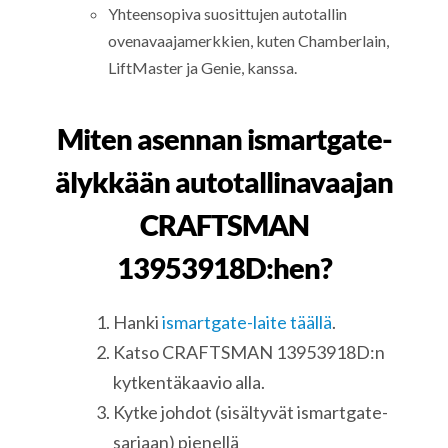
Yhteensopiva suosittujen autotallin
ovenavaajamerkkien, kuten Chamberlain,
LiftMaster ja Genie, kanssa.
Miten asennan ismartgate-
älykkään autotallinavaajan
CRAFTSMAN
13953918D:hen?
Hanki
ismartgate-laite täällä
.
Katso CRAFTSMAN 13953918D:n
kytkentäkaavio alla.
Kytke johdot (sisältyvät ismartgate-
sarjaan) pienellä