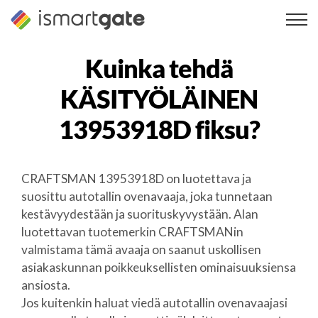
Siirry
sisältöön
Kuinka tehdä
KÄSITYÖLÄINEN
13953918D
fiksu?
CRAFTSMAN 13953918D on luotettava ja
suosittu autotallin ovenavaaja, joka tunnetaan
kestävyydestään ja suorituskyvystään. Alan
luotettavan tuotemerkin CRAFTSMANin
valmistama tämä avaaja on saanut uskollisen
asiakaskunnan poikkeuksellisten ominaisuuksiensa
ansiosta.
Jos kuitenkin haluat viedä autotallin ovenavaajasi