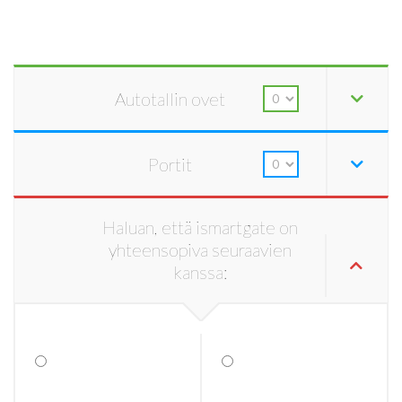
Autotallin ovet
Portit
Haluan, että ismartgate on
yhteensopiva seuraavien
kanssa: