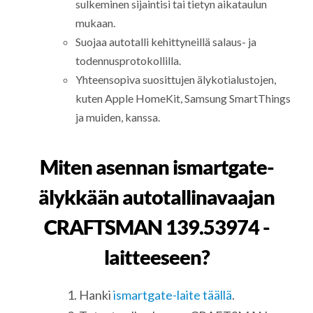
sulkeminen sijaintisi tai tietyn aikataulun
mukaan.
Suojaa autotalli kehittyneillä salaus- ja
todennusprotokollilla.
Yhteensopiva suosittujen älykotialustojen,
kuten Apple HomeKit, Samsung SmartThings
ja muiden, kanssa.
Miten asennan ismartgate-
älykkään autotallinavaajan
CRAFTSMAN 139.53974 -
laitteeseen?
Hanki
ismartgate-laite täällä
.