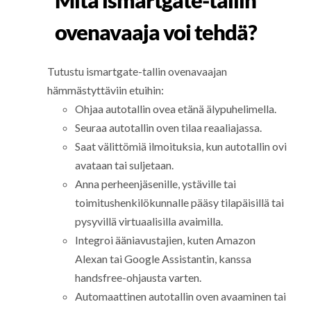
Mitä ismartgate-tallin
ovenavaaja voi tehdä?
Tutustu ismartgate-tallin ovenavaajan
hämmästyttäviin etuihin:
Ohjaa autotallin ovea etänä älypuhelimella.
Seuraa autotallin oven tilaa reaaliajassa.
Saat välittömiä ilmoituksia, kun autotallin ovi
avataan tai suljetaan.
Anna perheenjäsenille, ystäville tai
toimitushenkilökunnalle pääsy tilapäisillä tai
pysyvillä virtuaalisilla avaimilla.
Integroi ääniavustajien, kuten Amazon
Alexan tai Google Assistantin, kanssa
handsfree-ohjausta varten.
Automaattinen autotallin oven avaaminen tai