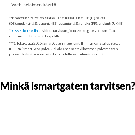
Web-selaimen käyttö
*"ismartgate-taito" on saatavilla seuraavilla kielillä: (IT),saksa
(DE),englanti (US),espanja (ES),espanja (US),ranska (FR),englanti (UK/IE).
**
USB Ethernetiin
sovitinta tarvitaan, jotta iSmartgate voidaan liittää
reitittimeen Ethernet-kaapelilla.
***
1. lokakuuta 2025
iSmartGaten integrointi IFTTT:n kanssa lopetetaan.
IFTTT:n iSmartGate-palvelu ei ole enää saatavilla tämän päivämäärän
jälkeen. Pahoittelemme tästä mahdollisesti aiheutuvaa haittaa.
Minkä ismartgate:n tarvitsen?