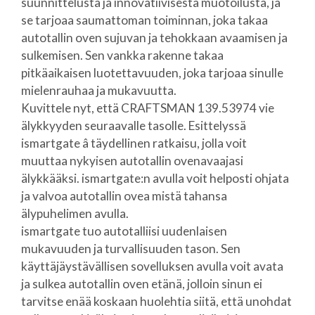
suunnittelusta ja innovatiivisesta muotoilusta, ja
se tarjoaa saumattoman toiminnan, joka takaa
autotallin oven sujuvan ja tehokkaan avaamisen ja
sulkemisen. Sen vankka rakenne takaa
pitkäaikaisen luotettavuuden, joka tarjoaa sinulle
mielenrauhaa ja mukavuutta.
Kuvittele nyt, että CRAFTSMAN 139.53974 vie
älykkyyden seuraavalle tasolle. Esittelyssä
ismartgate â täydellinen ratkaisu, jolla voit
muuttaa nykyisen autotallin ovenavaajasi
älykkääksi. ismartgate:n avulla voit helposti ohjata
ja valvoa autotallin ovea mistä tahansa
älypuhelimen avulla.
ismartgate tuo autotalliisi uudenlaisen
mukavuuden ja turvallisuuden tason. Sen
käyttäjäystävällisen sovelluksen avulla voit avata
ja sulkea autotallin oven etänä, jolloin sinun ei
tarvitse enää koskaan huolehtia siitä, että unohdat