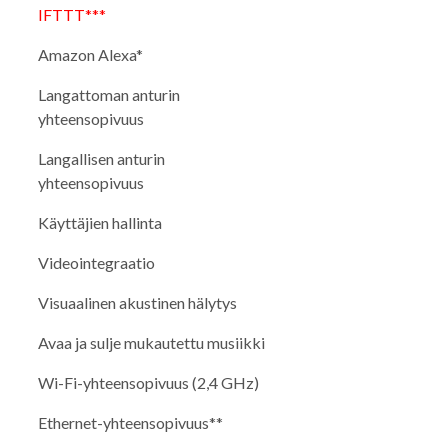
IFTTT***
Amazon Alexa*
Langattoman anturin
yhteensopivuus
Langallisen anturin
yhteensopivuus
Käyttäjien hallinta
Videointegraatio
Visuaalinen akustinen hälytys
Avaa ja sulje mukautettu musiikki
Wi-Fi-yhteensopivuus (2,4 GHz)
Ethernet-yhteensopivuus**