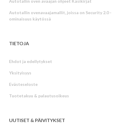
Autotallin oven avaajan ohjeet Käsikirjat
Autotallin ovenavaajamallit, joissa on Security 2.0 -
ominaisuus käytössä
TIETOJA
Ehdot ja edellytykset
Yksityisyys
Russian
Evästeseloste
Portuguese
Tuotetakuu & palautusoikeus
Estonian
Latvian
Greek
UUTISET & PÄIVITYKSET
Hungarian