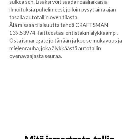
sulkea sen. Lisäksi voit saada reaaliaikaisia
ilmoituksia puhelimeesi, jolloin pysyt aina ajan
tasalla autotallin oven tilasta.
Älä missaa tilaisuutta tehdä CRAFTSMAN
139.53974 -laitteestasi entistäkin älykkäämpi.
Osta ismartgate jo tänään ja koe se mukavuus ja
mielenrauha, joka älykkäästä autotallin
ovenavaajasta seuraa.