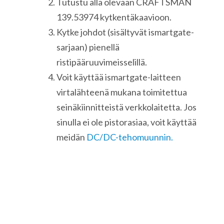
Tutustu alla olevaan CRAFTSMAN
139.53974 kytkentäkaavioon.
Kytke johdot (sisältyvät ismartgate-
sarjaan) pienellä
ristipääruuvimeisselillä.
Voit käyttää ismartgate-laitteen
virtalähteenä mukana toimitettua
seinäkiinnitteistä verkkolaitetta. Jos
sinulla ei ole pistorasiaa, voit käyttää
meidän
DC/DC-tehomuunnin.