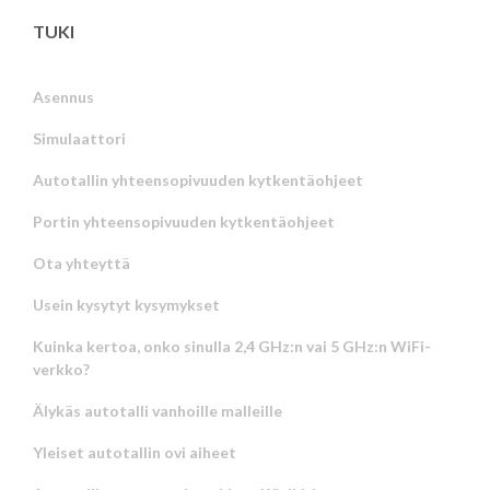
TUKI
Asennus
Simulaattori
Autotallin yhteensopivuuden kytkentäohjeet
Portin yhteensopivuuden kytkentäohjeet
Ota yhteyttä
Usein kysytyt kysymykset
Kuinka kertoa, onko sinulla 2,4 GHz:n vai 5 GHz:n WiFi-
verkko?
Älykäs autotalli vanhoille malleille
Yleiset autotallin ovi aiheet