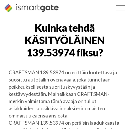
Siirry
sisältöön
Kuinka tehdä
KÄSITYÖLÄINEN
139.53974
fiksu?
CRAFTSMAN 139.53974 on erittäin luotettava ja
suosittu autotallin ovenavaaja, joka tunnetaan
poikkeuksellisesta suorituskyvystään ja
kestävyydestään. Maineikkaan CRAFTSMAN-
merkin valmistama tämä avaaja on tullut
asiakkaiden suosikkivalinnaksi erinomaisten
ominaisuuksiensa ansiosta.
CRAFTSMAN 139.53974 on peräisin laadukkaasta